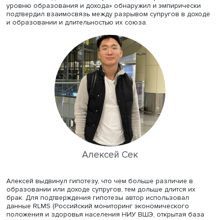
На основе сделанных выводов был проведен эмпирич
анализ. В выборке было представлено около 3000
наблюдений с данными по регионам России, содержащ
информацию о доходах от услуг мобильной связи,
располагаемых доходах на душу населения, объеме
голосового интернет-трафика и количестве размещенн
базовых станций. Оценивание выборки выявило неско
основных факторов формирования цены на услуги
операторов.
Во-первых, наблюдается постепенное снижение эффект
изменения среднедушевого дохода на выручку мобиль
операторов. Начиная с 2016 года операторы выстраив
свои ценовые стратегии, отталкиваясь от факторов, отл
от доходов населения. Вероятнее всего, они устанавли
цены на тарифные планы в зависимости от поведения 
прямых конкурентов.
Во-вторых, численность населения положительно влияе
выручку мобильных операторов. Однако со временем 
насыщается, и количество потенциальных клиентов
становится сдерживающим фактором.