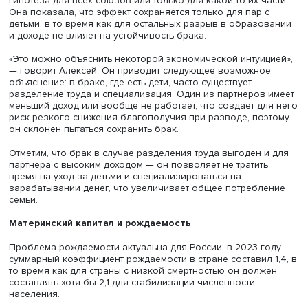
данные показали, что гипотеза верна: действительно, е
супругов наблюдается существенная разница в доходе
образовании, их брак будет длиться дольше.