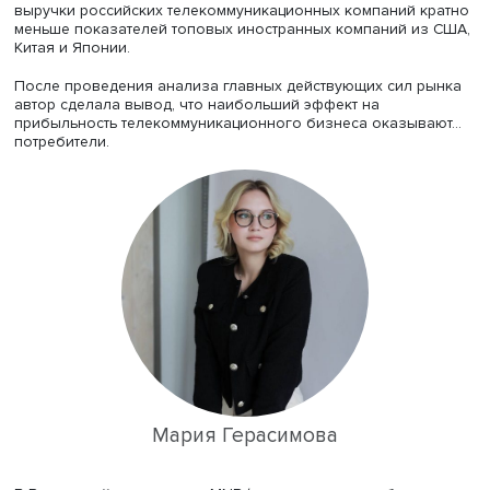
покупки на международном рынке искусства и смягчить
падение спроса со стороны иностранных инвесторов.
Можно заключить, что после каждого кризисного пери
рынок искусства демонстрирует способность к
восстановлению и адаптации, что делает его
привлекательным активом в портфеле инвестора,
подчеркнула Арина. Однако, предупредила она, подвод
итоги воздействия кризиса 2022 года на динамику цен
произведений искусства пока рано — прошло еще
недостаточно времени.
Телеком и его потребители
Выпускница Мария Герасимова в качестве своей магист
диссертации взялась изучить рынок и условия работы
российских телеком-операторов. Свой доклад она наз
«Конкурентность на сжимающемся рынке: российские
телекоммуникационные операторы». Мария исследовал
факторы, влияющие на конкуренцию и ценообразовани
рынке телекоммуникаций, чтобы выявить тренды и тенд
которые могут помочь телеком-бизнесам формировать 