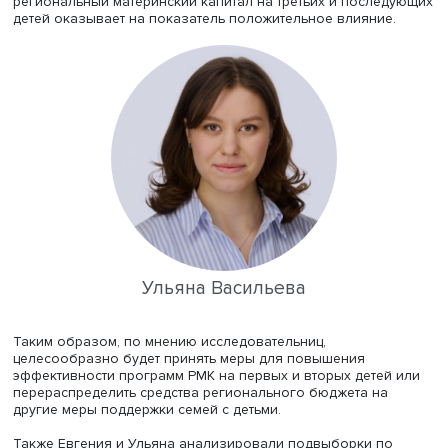
Проблема рождаемости актуальна для России: в 2023 г
суммарный коэффициент рождаемости в стране составил 
то время как для страны с низкой смертностью он долж
составлять хотя бы 2,1 для стабилизации численности
населения.
Пытаясь бороться с проблемой, правительство РФ ввод
программы поддержки рождаемости, в том числе матер
капитал. Выпускницы Евгения Фадина и Ульяна Василье
своей магистерской диссертации «Оценка воздействия
региональных программ материнского капитала на
рождаемость детей разных порядков» взялись оценить 
эффективность.
Авторы провели анализ программ регионального
материнского капитала (РМК). Они выяснили, что осно
форматами поддержки в регионах являются единовре
денежные выплаты и сертификаты, а самыми популярн
условиями использования средств РМК — улучшение
жилищных условий, оплата обучения ребенка или инте
детей-инвалидов в общество. Однако в зависимости от
региона данные условия могут различаться.