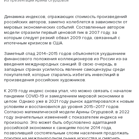
математическую модель с помощью базы данных Artpric
использовав информацию об аукционных продажах ра
художников российского происхождения за период с 1
2023 год. В качестве переменных в модель были включ
только цены ушедших из-под молотка картин, но и друг
характеристики — площадь и материал написания карти
художественный стиль, название аукционного дома и т.д
2000 года значение ценового индекса было принято 
100%, что позволило отразить динамику цен от одного 
другому в процентном соотношении.
Из презентации Арины Огурцовой