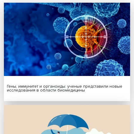
необходимо обращать внимание на культурные и
религиозные особенности региона для разработки на
эффективных программ стимуляции рождаемости.
Магистерская программа ВШЭ «Экономический
анализ»
— первая в мире русскоязычная магистерск
онлайн-программа по экономике. Она нацелена на
подготовку экономистов-аналитиков, которые
разрабатывают стратегии развития компании, регио
или государств, рассчитывают инвестиционную
привлекательность стартапов, анализируют фондовы
рынки и делают прогнозы, разбираются в трендах
цифровой экономики и выступают консультантами-
экспертами для разных сфер бизнеса. Курсы програ
подобраны с учетом базовой экономической подго
и ключевых инструментов Data Science. Выпускники
магистратуры могут успешно работать как в небольш
компаниях, так и в транснациональных корпорациях.
Дата публикации: 25.07.2024