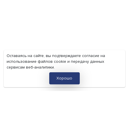
Груз имеет значение: мировая практика регулировани
тарифов
Экономика
Общество
Мир
Наука