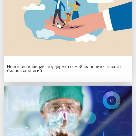
Автор:
Виктория Сысолятина и Екатерина Пешакова, ст
исследователи Проектно-учебной лаборатории
экономической журналистики НИУ ВШЭ
Экономический анализ
Поделиться
Будь всегда в курсе !
Подпишись на наши новости: