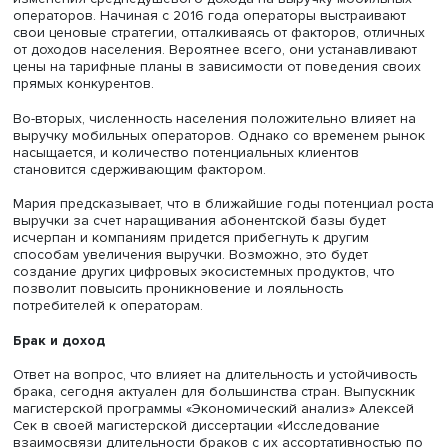
Мария Герасимова
В России действует услуга MNP (переносимость мобиль
номеров. —
Ред.
). Благодаря ей покупатель может бесп
перейти от одного оператора к другому с сохранением
номера неограниченное число раз. Из-за этого потреб
имеют нулевые издержки переключения между операто
В связи с низкой дифференцированностью услуг они с
выбирать оператора, основываясь только на стоимости
тарифа. Поэтому фирмы недополучают выручку, стремя
удержать абонентскую базу.
Рыночная власть потребителей усиливается еще и за сч
контроля со стороны Федеральной антимонопольной с
которая не позволяет операторам необоснованно пов
цены.