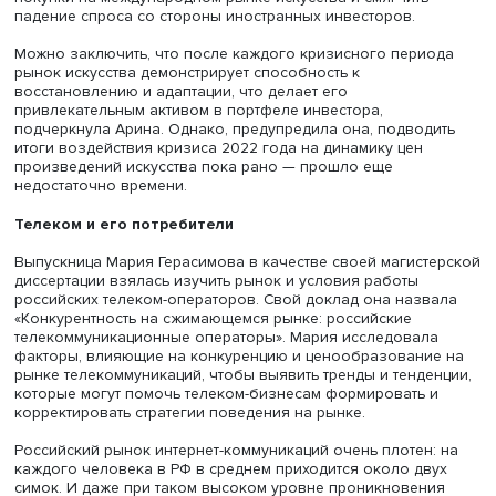
Динамика индексов, отражающих стоимость произведе
российских авторов, заметно колеблется в зависимости
мировых экономических событий. Составленные автор
модели отразили первый ценовой пик в 2007 году, за
которым следует резкий обвал 2009 года, связанный с
ипотечным кризисом в США.
Заметный спад 2014–2015 годов объясняется ухудшени
финансового положения коллекционеров из России из
введения международных санкций. В свою очередь, в
западных странах усилилось явление самоцензуры сре
покупателей, которые старались избегать инвестиций в
произведения российских художников.
К 2019 году индекс снова упал, что можно связать с на
пандемии COVID-19 и замедлением мировой экономики
целом. Однако уже в 2021 году рынок адаптировался к
условиям и восстановился до уровня 2015–2017 годов.
Согласно математической модели Арины Огурцовой, в 
году значительных изменений с показателем индекса н
произошло. Это может быть обусловлено адаптацией
российской экономики к санкциям после 2014 года,
позволившей состоятельным слоям населения продол