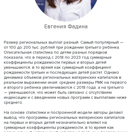
незначительные изменения при незначительных откло
от предположений. —
Ред.
), чтобы понять, справедлива 
гипотеза для всех союзов или только для какой-то их ч
Она показала, что эффект сохраняется только для пар 
детьми, в то время как для остальных разрыв в образо
и доходе не влияет на устойчивость брака.
«Это можно объяснить некоторой экономической интуиц
— говорит Алексей. Он приводит следующее возможно
объяснение: в браке, где есть дети, часто существует
разделение труда и специализация. Один из партнеров
меньший доход или вообще не работает, что создает дл
риск резкого снижения благополучия при разводе, по
он склонен пытаться сохранить брак.
Отметим, что брак в случае разделения труда выгоден 
партнера с высоким доходом — он позволяет не тратит
время на уход за детьми и специализироваться на
зарабатывании денег, что увеличивает общее потребл
семьи.
Материнский капитал и рождаемость