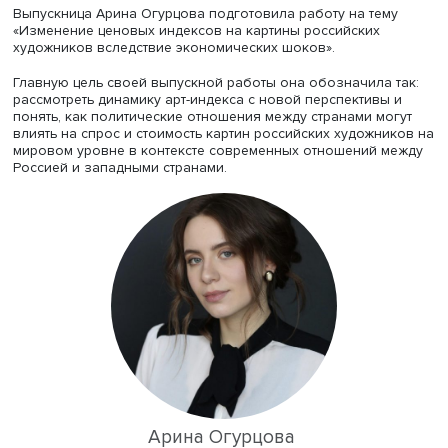
подготовки своих итоговых работ и практического
применения полученных знаний выпускники поделились
студентами в ходе онлайн-митапа, организованного
факультетом экономических наук НИУ ВШЭ
.
Искусство и политика
Выпускница Арина Огурцова подготовила работу на те
«Изменение ценовых индексов на картины российских
художников вследствие экономических шоков».
Главную цель своей выпускной работы она обозначила 
рассмотреть динамику арт-индекса с новой перспективы
понять, как политические отношения между странами м
влиять на спрос и стоимость картин российских художн
мировом уровне в контексте современных отношений 
Россией и западными странами.