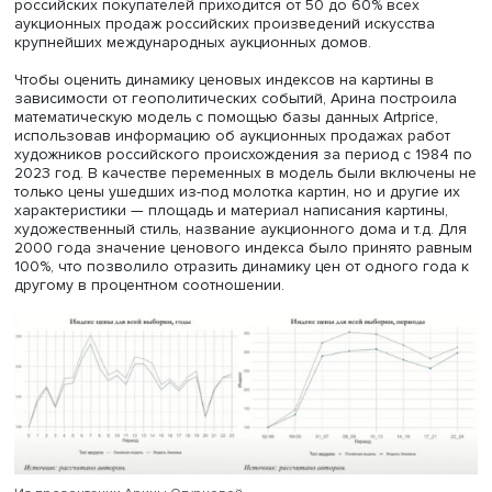
отрицательный, так и положительный характер, отмечае
исследовательница.
После начала СВО в 2022 году западные страны сокра
связи с российскими организациями и отдельными лицам
по мнению исследователей, именно деятели культуры
первыми ощутили на себе остракизм со стороны
международного сообщества и связанных с искусство
институций. Данная тенденция может отталкивать инвес
от работ художников из бойкотируемых стран из-за
репутационных рисков.
C другой стороны, это может оказывать и положительн
влияние на ценность произведения через процесс
самоидентификации с автором среди коллекционеров 
России. Значительную роль на рынке картин российски
художников играют коллекционеры из России: на долю
российских покупателей приходится от 50 до 60% всех
аукционных продаж российских произведений искусств
крупнейших международных аукционных домов.
Чтобы оценить динамику ценовых индексов на картины 
зависимости от геополитических событий, Арина постр