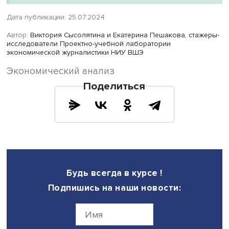
рождаемости третьих и последующих детей растет. Одна
динамика объемов региональных материнских капитало
реальном выражении иная: средние размеры РМК на п
и второго ребенка увеличиваются с 2018 года, а на тре
— уменьшаются, что может быть связано с отсутствием
индексации и с введением новых программ с выплатам
среднего.
На основе статистики и построенной модели авторы де
вывод, что программы региональных материнских капи
на первых и вторых детей незначительно влияют на
суммарные коэффициенты рождаемости, в то время как
региональный материнский капитал на третьих и после
детей оказывает на показатель положительное влияни