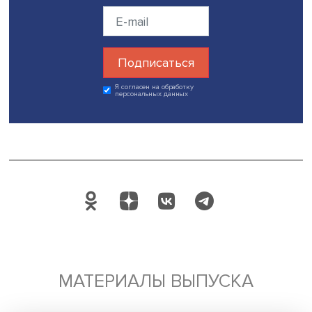
Ульяна Васильева
Таким образом, по мнению исследовательниц,
целесообразно будет принять меры для повышения
эффективности программ РМК на первых и вторых дете
перераспределить средства регионального бюджета на
другие меры поддержки семей с детьми.
Также Евгения и Ульяна анализировали подвыборки п
преобладающей в регионе религии. Так, например,
выяснилось, что в регионах, где большая часть населе
исповедует ислам, нет региональных программ материн
капитала, а наблюдаемая высокая рождаемость третьег
последующих детей может быть связана с традициями и
устоями данных регионов. Неоднородная статистика по
регионам указывает на то, что правительствам субъект