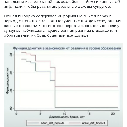
Мария предсказывает, что в ближайшие годы потенциал
выручки за счет наращивания абонентской базы будет
исчерпан и компаниям придется прибегнуть к другим
способам увеличения выручки. Возможно, это будет
создание других цифровых экосистемных продуктов, чт
позволит повысить проникновение и лояльность
потребителей к операторам.
Брак и доход
Ответ на вопрос, что влияет на длительность и устойчив
брака, сегодня актуален для большинства стран. Выпус
магистерской программы «Экономический анализ» Але
Сек в своей магистерской диссертации «Исследование
взаимосвязи длительности браков с их ассортативност
уровню образования и дохода» обнаружил и эмпириче
подтвердил взаимосвязь между разрывом супругов в 
и образовании и длительностью их союза.