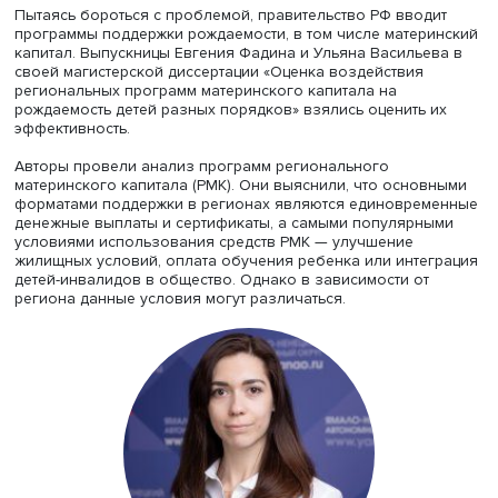
Из презентации Алексея Сека
Из презентации Алексея Сека
Также была проведена проверка результатов на робас
(свойство вывода или результата претерпевать