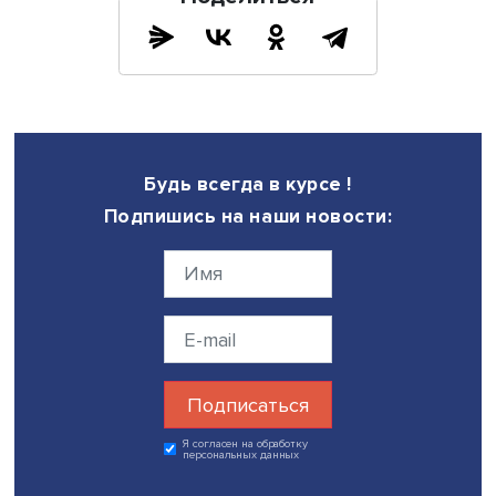
соцсетях.
«Идете на литпорталы, собираете аудиторию, потом в
издательство со словами “у меня фанбаза”, потом к
продюсерам со словами “я издаваемый автор, и у меня
фанбаза”», — советует Дарья Сойфер.
Каждый шаг повышает шансы на успех.
«Пушкин расстроен, потому что я говорю не про музу, н
боженьку, — отмечает Дарья Сойфер. — Ну вот в таком 
мы живем».
Дата публикации: 08.02.2023
Автор:
Семен Васильев, стажер-исследователь Проектно
учебной лаборатории экономической журналистики Н
экспертиза
литература
экранизация
Поделиться