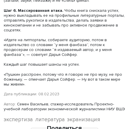
персонажей, существует много вариантов. У любой ист
отмечает Дарья Сойфер, есть начало, середина и конец
«Можно снять, как по асфальту летает пакетик, и сказать:
артхаус, я художник, я так вижу. Но я не уверена, что у 
будут большие кассовые сборы», — говорит она.
Для лучшего понимания, как выстроить четкую структур
яркий сюжет, Дарья Сойфер рекомендует несколько кни
«Спасите котика! Все, что нужно знать о сценарии» Блей
Снайдера, «Киносценарий: основы написания» Сида Фи
«Memo. Секреты создания структуры и персонажей в
сценарии» Кристофера Воглера и Дэвида Маккенны, «С
инструменты комедии» Стива Каплана.
Шаг 5. Работа над книгой.
Нужно сделать план по глав
есть скелет текста. А дальше работать регулярно, счита
выработку. Важно иметь яркое начало, не забывать о д
(запахи, звуки, пейзажи) и не «слить» финал.
Шаг 6. Массированная атака.
Чтобы книга снискала ус
нужно выкладывать ее на профильные литературные по
отправлять рукописи в издательства, делать заявки в
кинокомпании и не забывать про активное продвижени