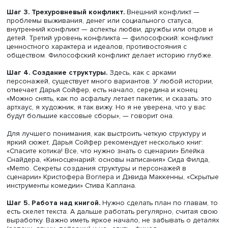
триллеры отечественных авторов, потому что, «когда
почитаешь новости, все равно становится страшнее». 
творческий момент лежит в поиске личной боли — част
важно для продюсера.
Шаг 2. Продуманный герой.
«Герой типа Обломова, ко
плывет по течению и сам ничего не делает, или, наобор
герой, у которого все получается, — это не работает дл
экранизаций», — подчеркивает эксперт. Важно продумат
зритель сможет ассоциировать себя с героем: нужен п
архетип, желательно с изюминкой. При этом персонаж 
развиваться: в сценарном искусстве существует множес
вариантов арок, через которые должен проходить
продуманный персонаж.
Шаг 3. Трехуровневый конфликт.
Внешний конфликт 
проблемы выживания, денег или социального статуса,
внутренний конфликт — аспекты любви, дружбы или отц
детей. Третий уровень конфликта — философский: конф
ценностного характера и идеалов, противостояния с
обществом. Философский конфликт делает историю глу
Шаг 4. Создание структуры.
Здесь, как с арками