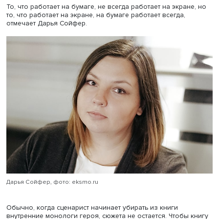
МГУ, лауреат литературных премий «Рукопись года» 201
и My Like 2018-го. Ее роман «Исключение», после того к
набрал несколько сотен тысяч прочтений в интернете, 
опубликован в серии «Звезда Рунета» издательства АСТ
ее книге «На грани серьезного» был снят сериал «Готов
всё», вышедший в эфире СТС в 2021 году.
То, что работает на бумаге, не всегда работает на экран
то, что работает на экране, на бумаге работает всегда,
отмечает Дарья Сойфер.