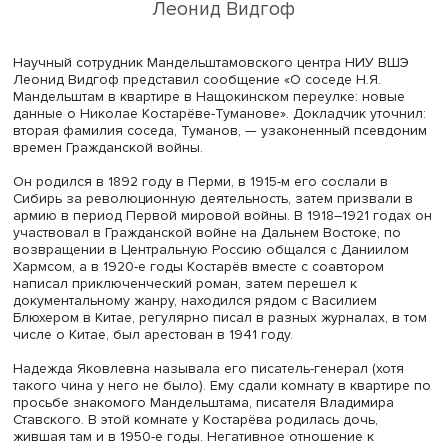
ними было явное противоречие: в отличие от ощущени
свежести, устремленности вперед Мандельштама, у Пет
было заметно предчувствие увядания, спортсмен посл
проходит круги, ведущие к смертному финишу. Надежда
Яковлевна назвала стихотворение задыхающимся,
приводимым в движение не дыханием, а одышкой. В ф
эта запись завершается словами: «Мандельштамиана жи
нашу жизнь вошла речь Мандельштама».
Историк литературы Наталья Громова рассказала о жи
Надежды Мандельштам в Ташкенте. Основной источник
информации об этих событиях — ее переписка с другом
Осипа Мандельштама Борисом Кузиным. Она отметила, 
условиях Великой Отечественной войны задача спасе
архива предельно усложнилась. Кроме того, вместе с
Надеждой Мандельштам была ее старая и больная мать
Сначала они оказались в маленьком поселке Муйнак н
берегу Аральского моря и только благодаря хлопотам
Ахматовой выбрались в Ташкент. Они жили в одном до
семьей поэта Владимира Луговского, Лидией Чуковской
Анной Ахматовой. Когда поэтесса тяжело заболела тиф
Надежда Яковлевна дежурила у нее в больнице. Затем
переехали в другой дом на окраине города, где жили