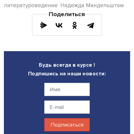
Надежда Яковлевна называла его писатель-генерал (хо
такого чина у него не было). Ему сдали комнату в кварт
просьбе знакомого Мандельштама, писателя Владимир
Ставского. В этой комнате у Костарёва родилась дочь,
жившая там и в 1950-е годы. Негативное отношение к
Костарёву, которого Надежда Яковлевна подозревала 
тайном копировании стихов, сложилось не сразу. Не
исключено, что обстоятельства вселения Костарёва в
квартиру Мандельштамов отчасти могли отразиться в
«Мастере и Маргарите», поскольку Булгаков жил в
Нащокинском рядом с ними. Родственники Костарёва
получили его следственное дело и свидетельство о сме
Они отрицают связь его ареста со знакомством с Блюхе
В секции также были представлены сообщения старшег
научного сотрудника Тюменского государственного
университета Дмитрия Нечипорука «Надежда Мандельш
Пскове» и литературоведа Татьяны Поздняковой «Над
Мандельштам и Василиса Шкловская-Корди», а также
воспоминания Варвары Шкловской-Корди, дочери писа
Виктора Шкловского, о Надежде Мандельштам.