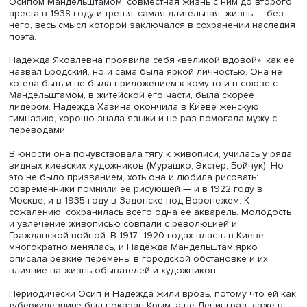
исследования», — обратился Евгений Казарцев к сотру
Мандельштамовского центра и к участникам чтений.
Директор Государственного музея истории российской
литературы имени В.И. Даля Дмитрий Бак отметил:
исследователи вступили в новый период освоения нас
Мандельштама. За время после его возвращения в
публичное поле были изданы четыре разных собрания
сочинений Мандельштама и много других трудов. Сейча
происходит третья пересборка истории отечественной
литературы, и фигура Мандельштама обретает в ней но
масштаб. Сейчас вечера памяти поэта не собирают гро
аудиторий, но в изучении его творчества не менее важ
периоды сохранения наследия. «В этом периоде надо
сохранить доблесть», — сказал Дмитрий Бак.
Открывая чтения, Павел Нерлер представил краткий оч
жизни Надежды Хазиной-Мандельштам. Она родилась в
году в Саратове, вскоре семья переехала в Киев. Ее жи
можно разделить на три неравных периода: до знакомс
Осипом Мандельштамом, совместная жизнь с ним до вт
ареста в 1938 году и третья, самая длительная, жизнь —
него, весь смысл которой заключался в сохранении на