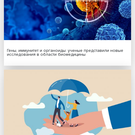
Фото: Высшая школа экономики
Музыкальная программа чтений включала исполнение
«Неаполитанских песенок» в переводе Осипа Мандель
и песен на стихи Осипа Мандельштама в исполнении А
Ревазова. Подробнее о концерте можно
прочитать зде
Дата публикации: 13.11.2024
Автор:
Павел Аптекарь
литературоведение
Надежда Мандельш
Поделиться