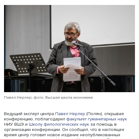
не поощрялось властями.
Мандельштамовский центр
НИУ ВШЭ провел
Мандельштамовские чтения — международную конфер
посвященную 125-летию со дня рождения жены поэта и
хранителя его наследия Надежды Яковлевны Мандель
(Хазиной).