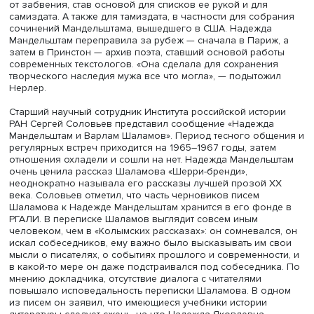
где у нее образовался круг общения, там она окончил
университет и начала свою карьеру педагога с уроков 
детского творчества. После Ташкента начались скитани
педагогическим институтам: Ульяновск, Чебоксары, Чита
наконец, Псков.