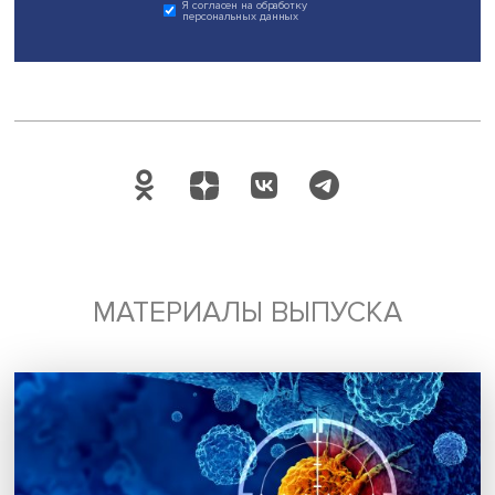
Работа конференции продолжилась в пяти секциях. В н
приняли участие 23 исследователя из НИУ ВШЭ, Музея
истории российской литературы имени В.И. Даля, Инстит
мировой литературы имени А.М. Горького РАН, универси
и исследовательских центров США, Израиля и
Великобритании.