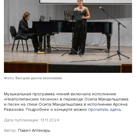
Леонид Видгоф
Научный сотрудник Мандельштамовского центра НИУ 
Леонид Видгоф представил сообщение «О соседе Н.Я.
Мандельштам в квартире в Нащокинском переулке: но
данные о Николае Костарёве-Туманове». Докладчик уто
вторая фамилия соседа, Туманов, — узаконенный псев
времен Гражданской войны.
Он родился в 1892 году в Перми, в 1915-м его сослали в
Сибирь за революционную деятельность, затем призва
армию в период Первой мировой войны. В 1918–1921 го
участвовал в Гражданской войне на Дальнем Востоке, 
возвращении в Центральную Россию общался с Дании
Хармсом, а в 1920-е годы Костарёв вместе с соавтором
написал приключенческий роман, затем перешел к
документальному жанру, находился рядом с Василием
Блюхером в Китае, регулярно писал в разных журналах,
числе о Китае, был арестован в 1941 году.