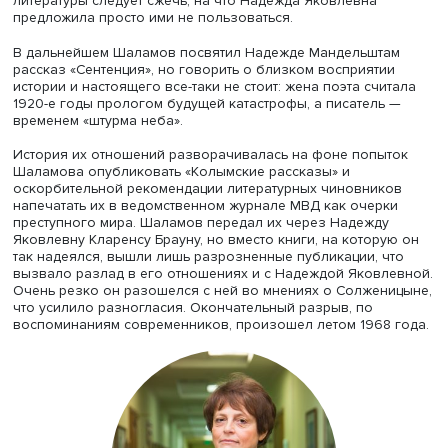
Фото: Высшая школа экономики
Главным делом ее жизни при этом оставалось хранение
сохранение наследия Мандельштама. Она сумела выве
большую часть остатков его архива из Калинина, она
помнила наизусть и записала его стихи и даже кое-что 
прозы. Ее великолепная память спасла многие стихотв
от забвения, став основой для списков ее рукой и для
самиздата. А также для тамиздата, в частности для соб
сочинений Мандельштама, вышедшего в США. Надежда
Мандельштам переправила за рубеж — сначала в Париж
затем в Принстон — архив поэта, ставший основой раб
современных текстологов. «Она сделала для сохранени
творческого наследия мужа все что могла», — подытож
Нерлер.
Старший научный сотрудник Института российской исто
РАН Сергей Соловьев представил сообщение «Надежд
Мандельштам и Варлам Шаламов». Период тесного общ
регулярных встреч приходится на 1965–1967 годы, зате
отношения охладели и сошли на нет. Надежда Мандель
очень ценила рассказ Шаламова «Шерри-бренди»,