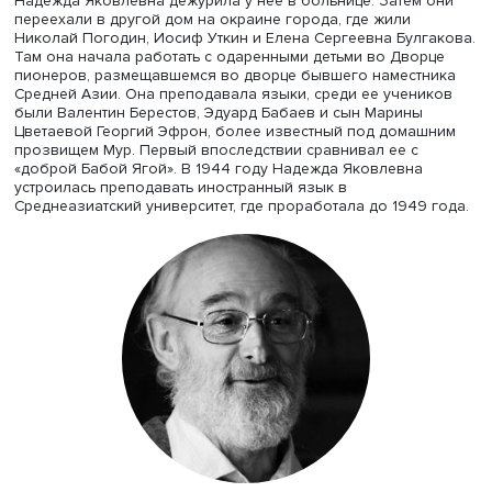
Елена Пенская
Профессор Школы филологических наук ФГН НИУ ВШ
Елена Пенская
представила сообщение «Надежда
Мандельштам и Сергей Петров». Она сообщила: встреч
произошла в доме Леонида Пинского, прошедшего лаг
начале 1950-х годов и примкнувшего к диссидентскому
движению вместе с женой Евгенией Лысенко. По пятни
они приглашали гостей, среди которых были и Варлам
Шаламов, и поэт Всеволод Некрасов. В сентябре 1970 г
Пинским пришли Надежда Яковлевна и Сергей Петров, 
прозаик, тоже прошедший через тюрьму и ссылку. Посл
реабилитации он преподавал иностранные языки, а с 1
года руководил отделением перевода Ленинградского
отделения Союза писателей. Петров читал стихи
Мандельштама и комментарии к ним, его выступления и
Надежды Яковлевны отразились в блокноте Всеволод
Некрасова. По этим записям Некрасова можно восстан
драматургию вечера, на котором Пинский назвал прису
Надежды Яковлевны смешением времен. Она отдельно
высказалась по поводу стихотворения Петрова «Спортс
отсылающего к «Довольно кукситься!» Мандельштама. 