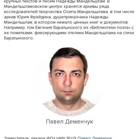
Павел Нерлер, фото: Высшая школа экономики
Ведущий эксперт центра
Павел Нерлер
(Полян), открыв
конференцию, поблагодарил
факультет гуманитарных н
НИУ ВШЭ и
Школу филологических наук
за помощь в
организации конференции. Он сообщил, что в настоящ
время центр готовит новое издание неопубликованных
крупных текстов и писем Надежды Мандельштам. В
Мандельштамовском центре хранятся архивы ряда
исследователей творчества Осипа Мандельштама, в том
архив Юрия Фрейдина, душеприказчика Надежды
Мандельштам, в котором немало ценных книг и докумен
Например, том Евгения Баратынского из «Библиотеки по
ее пометками, фиксирующими отклики Мандельштама на
Баратынского.