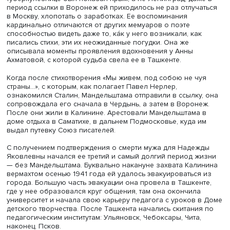
поэта.
Надежда Яковлевна проявила себя «великой вдовой», 
назвал Бродский, но и сама была яркой личностью. Он
хотела быть и не была приложением к кому-то и в союз
Мандельштамом, в житейской его части, была скорее
лидером. Надежда Хазина окончила в Киеве женскую
гимназию, хорошо знала языки и не раз помогала мужу
переводами.
В юности она почувствовала тягу к живописи, училась 
видных киевских художников (Мурашко, Экстер, Бойчук)
это не было призванием, хоть она и любила рисовать:
современники помнили ее рисующей — и в 1922 году в
Москве, и в 1935 году в Задонске под Воронежем. К
сожалению, сохранилась всего одна ее акварель. Моло
и увлечение живописью совпали с революцией и
Гражданской войной. В 1917–1920 годах власть в Киеве
многократно менялась, и Надежда Мандельштам ярко
описала резкие перемены в городской обстановке и и
влияние на жизнь обывателей и художников.
Периодически Осип и Надежда жили врозь, потому что 