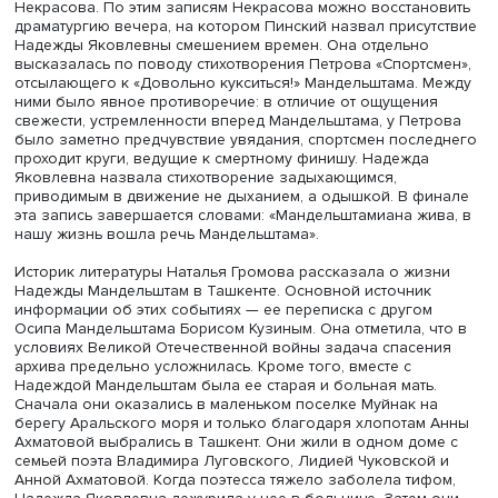
напечатать их в ведомственном журнале МВД как очер
преступного мира. Шаламов передал их через Надежду
Яковлевну Кларенсу Брауну, но вместо книги, на котор
так надеялся, вышли лишь разрозненные публикации, ч
вызвало разлад в его отношениях и с Надеждой Яковл
Очень резко он разошелся с ней во мнениях о Солжен
что усилило разногласия. Окончательный разрыв, по
воспоминаниям современников, произошел летом 1968