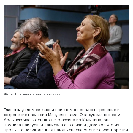
туберкулезнице был показан Крым, а не Ленинград; да
период ссылки в Воронеж ей приходилось не раз отлуч
в Москву, хлопотать о заработках. Ее воспоминания
кардинально отличаются от других мемуаров о поэте
способностью видеть даже то, кáк у него возникали, ка
писались стихи, эти их неожиданные погудки. Она же
описывала моменты проявления вдохновения у Анны
Ахматовой, с которой судьба свела ее в Ташкенте.
Когда после стихотворения «Мы живем, под собою не ч
страны…», с которым, как полагает Павел Нерлер,
ознакомился Сталин, Мандельштама отправили в ссылку
сопровождала его сначала в Чердынь, а затем в Ворон
После они жили в Калинине. Арестовали Мандельштама
доме отдыха в Саматихе, в дальнем Подмосковье, куда 
выдал путевку Союз писателей.
С получением подтверждения о смерти мужа для Наде
Яковлевны начался ее третий и самый долгий период 
— без Мандельштама. Буквально накануне захвата Кал
вермахтом осенью 1941 года ей удалось эвакуироватьс
города. Большую часть эвакуации она провела в Ташке