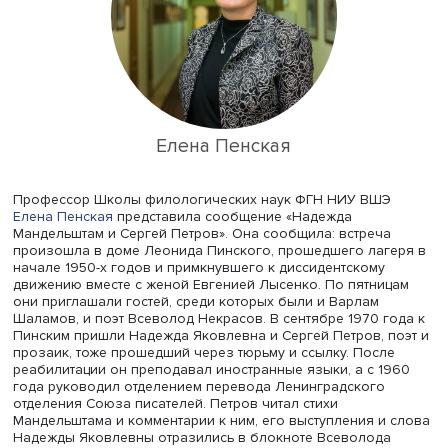
неоднократно называла его рассказы лучшей прозой 
века. Соловьев отметил, что часть черновиков писем
Шаламова к Надежде Мандельштам хранится в его фон
РГАЛИ. В переписке Шаламов выглядит совсем иным
человеком, чем в «Колымских рассказах»: он сомневалс
искал собеседников, ему важно было высказывать им 
мысли о писателях, о событиях прошлого и современно
в какой-то мере он даже подстраивался под собеседни
мнению докладчика, отсутствие диалога с читателями
повышало исповедальность переписки Шаламова. В о
из писем он заявил, что имеющиеся учебники истории
литературы следует сжечь, на что Надежда Яковлевна
предложила просто ими не пользоваться.
В дальнейшем Шаламов посвятил Надежде Мандельшт
рассказ «Сентенция», но говорить о близком восприяти
истории и настоящего все-таки не стоит: жена поэта счи
1920-е годы прологом будущей катастрофы, а писатель
временем «штурма неба».
История их отношений разворачивалась на фоне попы
Шаламова опубликовать «Колымские рассказы» и
оскорбительной рекомендации литературных чиновник