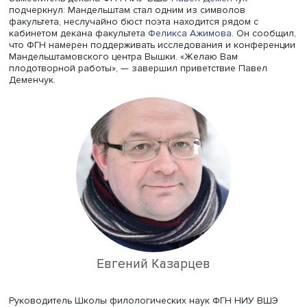
Павел Деменчук
Заместитель декана ФГН НИУ ВШЭ
Павел Деменчук
подчеркнул: Мандельштам стал одним из символов
факультета, неслучайно бюст поэта находится рядом с
кабинетом декана факультета
Феликса Ажимова
. Он со
что ФГН намерен поддерживать исследования и конфе
Мандельштамовского центра Вышки. «Желаю Вам
плодотворной работы», — завершил приветствие Паве
Деменчук.