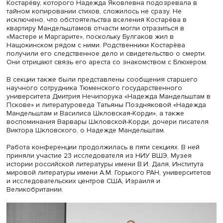
Николай Погодин, Иосиф Уткин и Елена Сергеевна Булг
Там она начала работать с одаренными детьми во Дво
пионеров, размещавшемся во дворце бывшего намест
Средней Азии. Она преподавала языки, среди ее учен
были Валентин Берестов, Эдуард Бабаев и сын Марины
Цветаевой Георгий Эфрон, более известный под дома
прозвищем Мур. Первый впоследствии сравнивал ее с
«доброй Бабой Ягой». В 1944 году Надежда Яковлевна
устроилась преподавать иностранный язык в
Среднеазиатский университет, где проработала до 1949