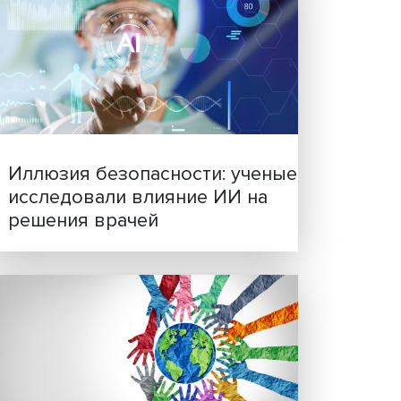
Новые инвестиции: подд
ась
семей становится частью
бизнес-стратегий
на
ция
ают,