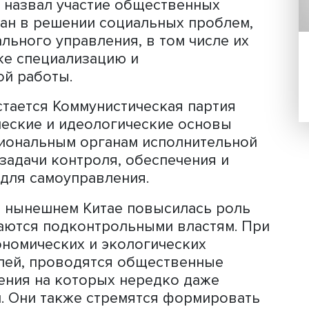
 района или города, китайские власти
ремятся реагировать на него, что
ских работах.
модель предполагает диверсификаци
а позволяет обществу больше влиять
ать свои интересы. Это, в свою очер
ёва, дает возможность развивать
едварительного обсуждения решений
 моделями социального участия и
после их апробации внедряет наиболе
адчик назвал участие общественных
 граждан в решении социальных проб
оциального управления, в том числе
а также специализацию и