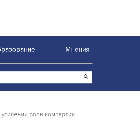
Образование
Мнен
на местах при усилении роли компартии