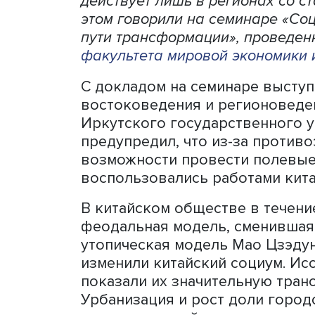
Информатизация, урбаниза
требуют новой управленче
диверсифицировать управл
большинства проблем на н
действует лишь в регионах
этом говорили на семинар
пути трансформации», пр
факультета мировой экон
С докладом на семинаре 
востоковедения и регион
Иркутского государственн
предупредил, что из-за п