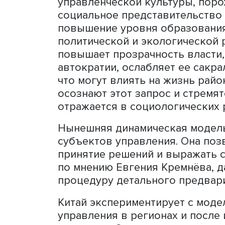
возможности провести по
воспользовались работами
В китайском обществе в т
феодальная модель, смени
утопическая модель Мао 
изменили китайский соци
показали их значительну
Урбанизация и рост доли 
управленческой культуры
социальное представитель
повышение уровня образо
политической и экологич
повышает прозрачность в
автократии, ослабляет ее