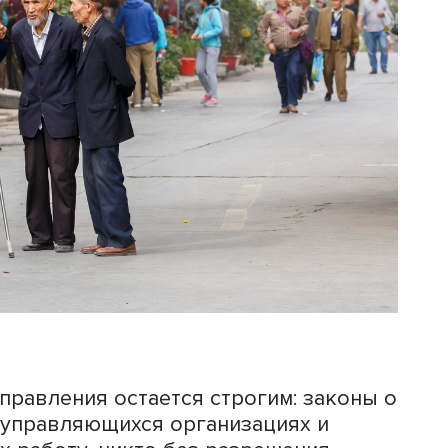
авления (МСУ), местные народные
 и сельские комитеты, которые долж
и между жителями и органами власти
демократии и политической конкурен
ся отдельные механизмы участия в
ствами. Эти инновации, полагает
ытками регулировать запрос на соци