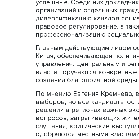
что могут влиять на жизнь
осознают этот запрос и ст
отражается в социологиче
Нынешняя динамическая 
субъектов управления. Он
принятие решений и выраж
по мнению Евгения Кремн
процедуру детального пр
Китай экспериментирует с
управления в регионах и 
успешные. Среди них докл
организаций и отдельных
диверсификацию каналов с
правовое регулирование, 