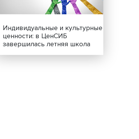
Иллюзия безопасности: 
исследовали влияние ИИ
решения врачей
ю
 на
едь,
.
е
лем,
 их
Индивидуальные и культ