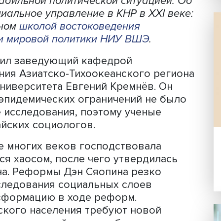
ция, рост уровня образования в КНР
ской культуры. Власти готовы
ение, создав систему решения
изовом уровне. При этом новый подхо
 со стабильной политической ситуаци
е «Социальное управление в КНР в XXI
оведенном
школой востоковедения
омики и мировой политики НИУ ВШЭ
.
выступил заведующий кафедрой
оведения Азиатско-Тихоокеанского р
ого университета Евгений Кремнёв. 
ротивоэпидемических ограничений не