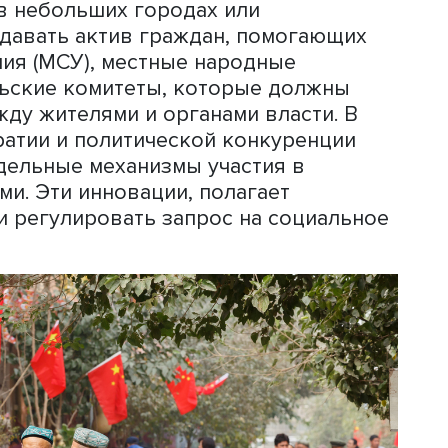
альной работы.
ом остается Коммунистическая парти
олитические и идеологические основ
 и региональным органам исполнител
тные задачи контроля, обеспечения 
реды для самоуправления.
ёва, в нынешнем Китае повысилась р
ты остаются подконтрольными властя
ых экономических и экологических
 жителей, проводятся общественные
ступления на которых нередко даже
стями. Они также стремятся формиро
ства в небольших городах или
в, создавать актив граждан, помога