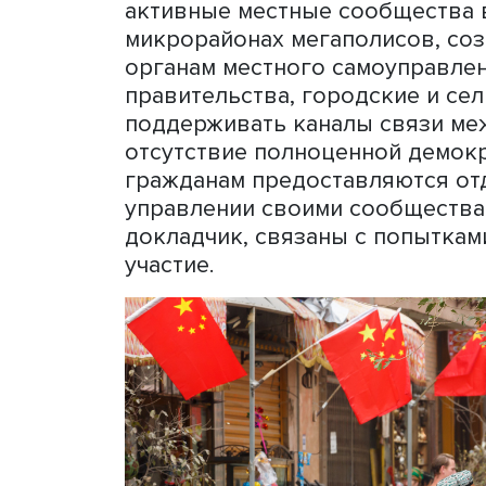
профессионализацию соци
Главным действующим лиц
Китая, обеспечивающая п
управления. Центральным
власти поручаются конкре
создания благоприятной с
По мнению Евгения Кремн
выборов, но все кандида
решении в регионах важн
вопросов, затрагивающих
слушания, критические вы
одобряются местными вла
активные местные сообще
микрорайонах мегаполисо