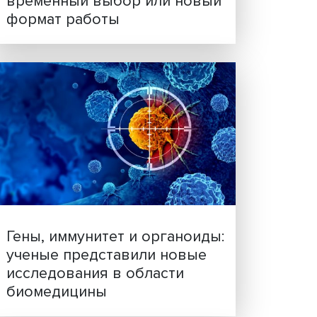
Платформенная занятост
временный выбор или н
формат работы