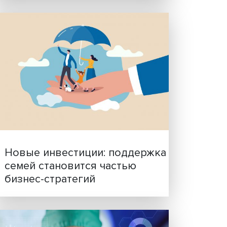
Гены, иммунитет и органо
ученые представили нов
исследования в области
биомедицины
д
ей. Об
 веке:
егиона
Он
 было