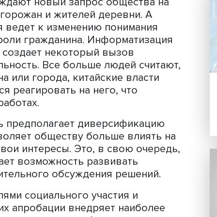
левые исследования, поэтому ученые
 китайских социологов.
ечение многих веков господствовала
вшаяся хаосом, после чего утвердил
Цзэдуна. Реформы Дэн Сяопина резко
ум. Исследования социальных слоев
ю трансформацию в ходе реформ.
городского населения требуют новой
, порождают новый запрос общества 
ство горожан и жителей деревни. А
вания ведет к изменению понимания
еской роли гражданина. Информатиза
ласти, создает некоторый вызов
 сакральность. Все больше людей счит