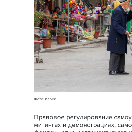
органам местного самоупр
правительства, городские
поддерживать каналы связ
отсутствие полноценной 
гражданам предоставляют
управлении своими сообще
докладчик, связаны с поп
участие.