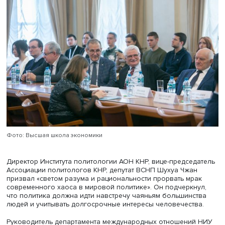
почти 20 лет, Институт востоковедения и африканистик
ВШЭ — Санкт-Петербург — более 10 лет, а недавно в
университете создан первый в России диссертационный
по востоковедению, напомнил директор Института
востоковедения и африканистики НИУ ВШЭ — Санкт-
Петербург
Евгений Зеленев
. Он предложил сформиров
единое образовательное пространство, которое соеди
бы структурные подразделения, занимающиеся сейчас
Востоком и действующие автономно. В него могли бы в
не только историки и филологи, но и международники 
регионоведы, экономисты, политологи и другие специа