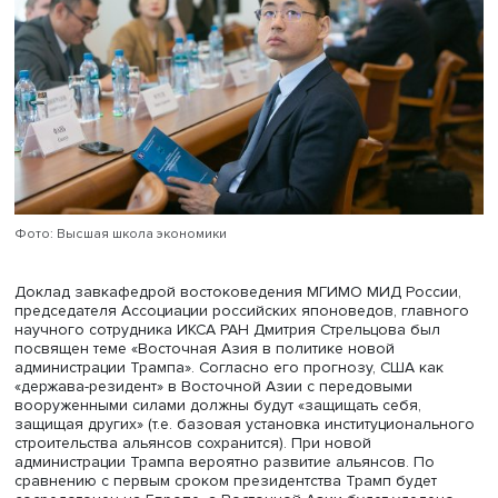
глобализации, признает существование единой мирово
цивилизации, в рамках которой субцивилизации должн
мирно и конструктивно взаимодействовать. «Такая поз
обусловлена прежде всего интересами экономическог
развития страны, которое требует углубления
международного сотрудничества. Есть и второе сообра
в Пекине рассматривают свою цивилизацию как выход
далеко за рамки государственных границ. К ней относят
например, китайские диаспоры за рубежом, а в широко
смысле к ней могут быть отнесены и другие государства
когда-то позаимствовавшие китайскую культуру, письме
и входившие в так называемый китайский мир. Я думаю,
эти соображения необходимо учитывать и в нашей стра
считает докладчик.