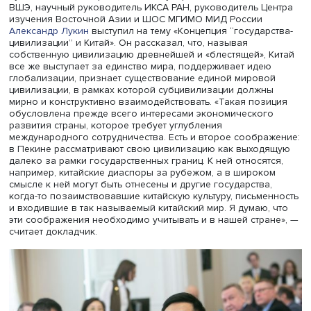
Фото: Высшая школа экономики
Директор Института политологии АОН КНР, вице-предсе
Ассоциации политологов КНР, депутат ВСНП Шухуа Чжа
призвал «светом разума и рациональности прорвать мр
современного хаоса в мировой политике». Он подчеркн
что политика должна идти навстречу чаяньям большинс
людей и учитывать долгосрочные интересы человечест
Руководитель департамента международных отношени
ВШЭ, научный руководитель ИКСА РАН, руководитель Ц
изучения Восточной Азии и ШОС МГИМО МИД России
Александр Лукин
выступил на тему «Концепция “государ
цивилизации” и Китай». Он рассказал, что, называя
собственную цивилизацию древнейшей и «блестящей», 
все же выступает за единство мира, поддерживает иде