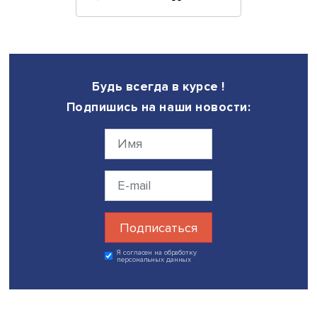
Профессор Института международных отношений
Даляньского университета иностранных языков Сюэ С
выступила на тему «Структурные дилеммы и прорывы в
современной системе глобального управления». Согла
прогнозу, в краткосрочной перспективе следует ожидат
стабилизации государственного управления посредств
антикризисных инноваций и создания региональных
коалиций, а в долгосрочной — реформирования
международных организаций совместными усилиями аг
развивающихся стран.
В течение двух дней международной научной конфере
эксперты успели обсудить огромное количество тем,
касающихся восточных стран и их взаимодействия с
остальным миром. Так, прошли секции, посвященные
актуальным вопросам арабской филологии, преподав
истории государств и народов Ближнего Востока в вуза
безопасности на Ближнем Востоке, отношениям Ирана,
Афганистана и Пакистана, странам Восточного и Южно
Средиземноморья, новым подходам в китаеведном
образовании России и образовательной сфере Китая,
истории и современному этапу российско-китайских и