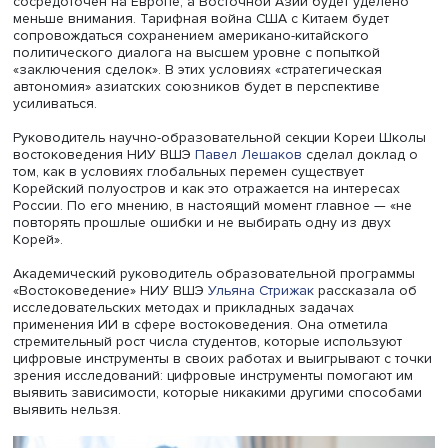
Фото: Высшая школа экономики
Доклад завкафедрой востоковедения МГИМО МИД Рос
председателя Ассоциации российских японоведов, гла
научного сотрудника ИКСА РАН Дмитрия Стрельцова бы
посвящен теме «Восточная Азия в политике новой
администрации Трампа». Согласно его прогнозу, США к
«держава-резидент» в Восточной Азии с передовыми
вооруженными силами должны будут «защищать себя,
защищая других» (т.е. базовая установка институциона
строительства альянсов сохранится). При новой
администрации Трампа вероятно развитие альянсов. П