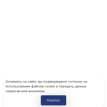
Мир
Наука
Образование
Мнения
Фотогалерея
Видеогалерея
Подкасты
О нас
Контакты
Политика конфиденциальности
Соглашение на обработку персональных данных
Точка зрения и мнения авторов статей не являются официа
позицией НИУ ВШЭ и могут не совпадать с ней