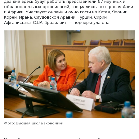
27–28 февраля 2025 года в НИУ ВШЭ состоялась II
Международная научная конференция «Цивилизации Во
взгляд из XXI века». Мероприятие собрало большое чи
экспертов: было получено около 240 докладов, отмети
вступительном слове декан ФМЭиМП НИУ ВШЭ
Анастас
Лихачева
. «Для нас это конференция, которая объедин
востоковедов со всей страны и еще из 10 стран. В бли
два дня здесь будут работать представители 67 научны
образовательных организаций, специалисты по страна
и Африки. Участвуют онлайн и очно гости из Китая, Япо
Кореи, Ирана, Саудовской Аравии, Турции, Сирии,
Афганистана, США, Бразилии», — подчеркнула она.