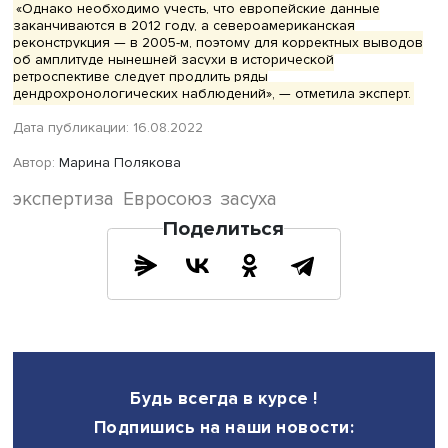
продолжительности, отмечает Ольга Соломина.
«О том, насколько экстремальной является засуха в Ев
этим летом, можно судить по метеорологическим данны
однако эти ряды наблюдений относительно коротки. Пр
ряды можно с помощью исследования годичных колец
деревьев, поскольку ширина колец многих видов тесно
связана с условиями увлажнения», — рассказала она.
Благодаря многолетним исследованиям дендрохронол
палеоклиматологов для Европы такая информация пол
по двум последним тысячелетиям. Построены карты ан
увлажненности (Cook et al., 2015). Эта работа показывает
наиболее засушливым в северной и центральной Евро
период между 1000 и 1200 годами, который пришелся н
называемый средневековый оптимум.
Следующая мегазасуха в Европе длилась 37 лет — с 14
1473 год. Примерно в это же время отмечалась самая
сильная за последние 1000 лет засуха на юго-востоке
Северной Америки.
Наконец, с 1779 по 1827 год в центральной и северной