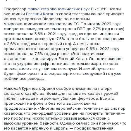
позволяя себе комфортную температуру в домах. Сейч
возникла новая проблема — энергетическая бедность 
подчеркнул Николай Куричев. «В Европе цены на газ
держатся на уровне выше 1000 долларов за тысячу
кубометров с осени прошлого года, в последние меся
рекордно растут цены на электроэнергию. Когда оптова
за мегаватт-час составляет 200–300, а то и свыше 500 
то с учетом затрат на передачу и сбыт электроэнергии 
платежи среднего домохозяйства могут увеличиться на
несколько сот евро. Многие люди не могут позволить с
оплачивать кондиционирование жилья и вынуждены те
жару», — констатирует эксперт. В таких условиях здоров
людей под угрозой. По данным на конец июля, смертно
населения в Европе оценивается уже в десятки тысяч
человек, что весьма тревожно. Кроме того, жара влияет
работоспособность — падает производительность труда
приводит к потерям ВВП.
Профессор
факультета экономических наук
Высшей шк
экономики
Евгений Коган
в своем телеграм-канале при
консенсус-прогноз Bloomberg по основным
макроэкономическим показателям ЕС. По итогам 2022 
ожидается замедление темпов роста ВВП до 2,7% (год к 