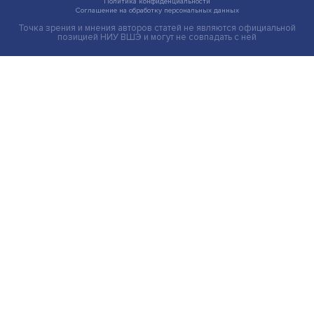
Иллюзия безопасности: ученые исследовали влияние
на решения врачей
Индивидуальные и культурные ценности: в ЦенСИБ