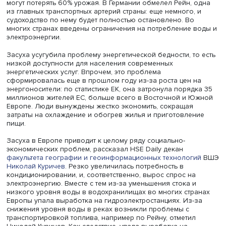
хозяйство, экономику и качество жизни людей
— в мате
HSE Daily.
В Европе пресса нынешнюю засуху называет рекордно
500 лет. Водохранилища Испании в это время обычно
заполнены на 60%, а сегодня — только на 40%. Во Фра
питьевую воду доставляют грузовиками. Фермеры Итал
могут потерять 60% урожая. В Германии обмелел Рейн, 
из главных транспортных артерий страны: еще немного,
судоходство по нему будет полностью остановлено. Во
многих странах введены ограничения на потребление 
электроэнергии.
Засуха усугубила проблему энергетической бедности, т
низкой доступности для населения современных
энергетических услуг. Впрочем, это проблема
сформировалась еще в прошлом году из-за роста цен 
энергоносители: по статистике ЕК, она затронула поряд
миллионов жителей ЕС, больше всего в Восточной и 
Европе. Люди вынуждены жестко экономить, сокращая
затраты на охлаждение и обогрев жилья и приготовле
пищи.