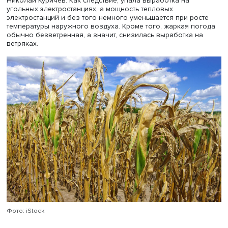
Засуха в Европе приводит к целому ряду социально-
экономических проблем, рассказал HSE Daily декан
факультета географии и геоинформационных технолог
Николай Куричев
. Резко увеличилась потребность в
кондиционировании, и, соответственно, вырос спрос на
электроэнергию. Вместе с тем из-за уменьшения стока и
низкого уровня воды в водохранилищах во многих стр
Европы упала выработка на гидроэлектростанциях. Из-
снижения уровня воды в реках возникли проблемы с
транспортировкой топлива, например по Рейну, отметил
Николай Куричев. Как следствие, упала выработка на
угольных электростанциях, а мощность тепловых
электростанций и без того немного уменьшается при ро
температуры наружного воздуха. Кроме того, жаркая п
обычно безветренная, а значит, снизилась выработка 
ветряках.