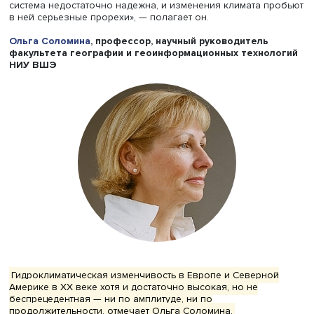
после роста на 5,3% в 2021 году; среднегодовая инфля
при этом может достигнуть 7,5%, а то и больше (по сра
с 2,6% в среднем за прошлый год). А темпы роста
промышленного производства упадут до 0,6% в 2022 г
после роста на 7,5% годом ранее. «Это практически
остановка», — констатирует Евгений Коган. Он подчерки
что на ухудшение цифр повлияла не только жара, но «о
внесла свою лепту, причем немалую». И зимой лучше н
будет: фьючерсы на электроэнергию на следующий год
побили все рекорды.
Николай Куричев обратил особое внимание на потери
сельского хозяйства. Воды для полива не хватает, уро
гибнет, приводя к огромным убыткам фермеров. Все эт
происходит на фоне и без того высоких цен на
продовольствие. «Многим европейским политикам до с
казалось, что рекордный уровень цен на продукты пит
это проблемы исключительно развивающихся стран с
высоким уровнем бедности. Однако сейчас они понимаю
это касается напрямую и Европы — продовольственная
система недостаточно надежна, и изменения климата п
в ней серьезные прорехи», — полагает он.