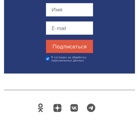
произошла третья мегазасуха, которая была также
зарегистрирована ранними инструментальными
наблюдениями в Англии.
«Однако необходимо учесть, что европейские данные
заканчиваются в 2012 году, а североамериканская
реконструкция — в 2005-м, поэтому для корректных вы
об амплитуде нынешней засухи в исторической
ретроспективе следует продлить ряды
дендрохронологических наблюдений», — отметила экспе
Дата публикации: 16.08.2022
Автор:
Марина Полякова
экспертиза
Евросоюз
засуха
Поделиться