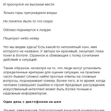
«С точки зрения физики нашего мира как минимум два 
приведенных здесь утверждений невозможны, а попытк
переубедить поэта в сказанном будет выглядеть глупо»
отмечает Борис Орехов. Юрий Карабчиевский искусно
использует синтаксис, но, чтобы распутать строку, нужн
время, и из-за этого уничтожается естественность восп
при чтении.
Похожую картину можно наблюдать и при анализе друг
стихотворений. Например, Юрия Поплавского:
Был красивый полон удивленья
Что заснул в болоте утопая
Страшно близко к лучшим временам
И проснулся на высоком месте
Только горы преграждали взоры
Но понятно было то что скоро