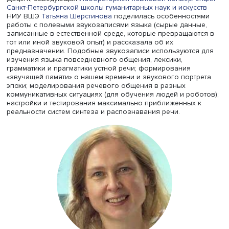
Облака поднимутся к лазури
Поцелуют небо наяву
Что мы видим здесь? Есть какой-то непонятный «он», им
которого не названо. У автора он красивый, засыпает, 
тонет в болоте. Странное и сбивающее с толку сочетан
действий и ситуаций.
Таким образом, несмотря на то, что люди могут установ
определенные критерии для оценки ситуации, на практи
часто бывает сложно найти простые ответы на сложные
вопросы, подчеркивает спикер. Более того, в то время,
человек совершает ошибки и строит бредовые рассужд
искусственный интеллект может быть более точным и
надежным информатором.
Один день с диктофоном на шее
Доцент, заведующая
Лабораторией языковой конверге
Санкт-Петербургской школы гуманитарных наук и искус
НИУ ВШЭ
Татьяна Шерстинова
поделилась особенност