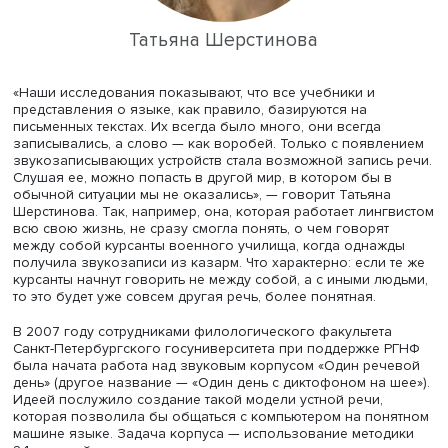
работы с полевыми звукозаписями языка (сырые данн
записанные в естественной среде, которые превращают
тот или иной звуковой опыт) и рассказала об их
предназначении. Подобные звукозаписи используются
изучения языка повседневного общения, лексики,
грамматики и прагматики устной речи; формирования
«звучащей памяти» о нашем времени и звукового порт
эпохи; моделирования речевого общения в разных
коммуникативных ситуациях (для обучения людей и роб
настройки и тестирования максимально приближенных 
реальности систем синтеза и распознавания речи.