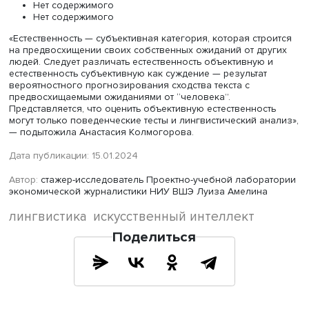
природе данных, на которых обучался), P-tune (хороше
качество на малых объемах данных, время обучения —
и обучение с подкреплением для трансформеров (TRL,
применяется для решения различных задач, включая
управление роботами). С использованием датасета из 
тысяч русских рецензий на фильмы эти методы были то
настроены и оценены для определения их эффективнос
генерации текста с выбранной тональностью.
Исследование показало, что при наличии у каждого ме
уникальных достоинств существуют и ограничения. Так, у
tune естественность шла в паре с неточным определен
сентимента, у P-tune все было наоборот. TRL
продемонстрировал компромисс между двумя другими
методами.
Анастасия Марголина в своей работе использовала и
субъективную человеческую оценку, чтобы получить
многогранную валидацию эффективности каждого мето
Был проведен тест с участием более 100 человек, пере
которыми стояла задача определить, кто написал текст
или человек. Из 456 текстов только 147 были оценены
правильно.