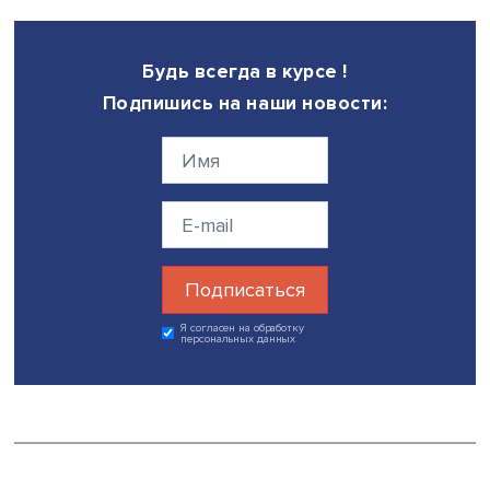
«Люди склонны преувеличивать свою индивидуальность
люди склонны преувеличивать свою естественность?» 
задала вопрос спикер. И затем привела несколько пр
интроспективных ощущений информантов. По их мнени
текстов от ИИ характерны следующие признаки:
Нет содержимого
Нет содержимого
Нет содержимого
Нет содержимого
Нет содержимого
Нет содержимого
А для написанных людьми текстов они выбрали следу
позиции:
Нет содержимого
Нет содержимого
Нет содержимого
Нет содержимого
Нет содержимого
Нет содержимого