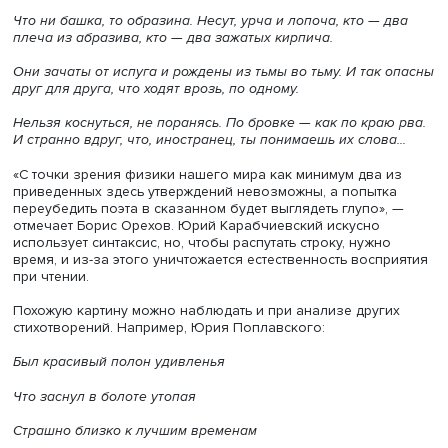
Если тексты должны быть похожи на человеческие, то к
люди имеются в виду? А иногда и не должны быть похо
добавил он.
К примеру, стихи. Как оценивать эту форму художествен
речи? Можно ли сказать, что стихи — это бред? Филосо
Ясперс отмечал, что бред — это ложное убеждение,
непроницаемое для опыта и убедительных контраргуме
его содержание невозможно.
Борис Орехов предлагает посмотреть для примера на о
произведений русского поэта Юрия Карабчиевского «
мимо»:
Что ни башка, то образина. Несут, урча и лопоча, кто — 
плеча из абразива, кто — два зажатых кирпича.
Они зачаты от испуга и рождены из тьмы во тьму. И так
друг для друга, что ходят врозь, по одному.
Нельзя коснуться, не поранясь. По бровке — как по кра
И странно вдруг, что, иностранец, ты понимаешь их слова