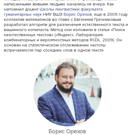
проявлений. Как подходят ученые к работе с новыми
вызовами — в материале HSE Daily.
Бред — это естественно?
Анализ текстов, собранных машинным способом, и пои
методов их выявления и сравнения с произведениями,
написанными живыми людьми, начались не вчера. Как
напомнил доцент
Школы лингвистики
факультета
гуманитарных наук
НИУ ВШЭ
Борис Орехов
, еще в 2009
коллектив математиков во главе с Евгением Гречников
разработал алгоритм для различения естественного тек
машинного копипаста. Метод они изложили в статье «П
неестественных текстов» («Яндекс», Лаборатория
комбинаторных и вероятностных методов RCDL, 2009).
основан на статистическом отслеживании частоты
встречаемости пар соседних слов в одном тексте.