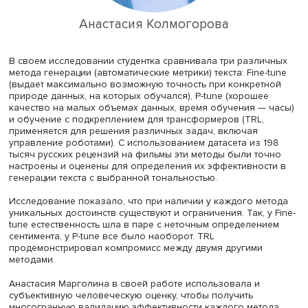
«Потенциал есть, но грязных расшифровок очень много
отметила спикер. На лексическом уровне системы плох
распознают определенные группы слов (дискурсивные 
междометия и разговорные формы литературных слов)
расшифровках отсутствуют специфические нюансы
разговорной речи. «При автоматическом распознавани
модели ошиблись один раз и начинают фантазировать»
добавила исследователь. При этом на выходе получает
текст без знаков препинания, чего нельзя сказать о
полученных от экспертов текстах. Лабораторией было
принято решение сначала транскрибировать запись
автоматически, а затем использовать ручную коррекци
(эксперты уточняют личность спикера и исправляют
конкретные слова).
Интроспективные ощущения информантов
Профессор Санкт-Петербургской школы гуманитарных н
искусств НИУ ВШЭ
Анастасия Колмогорова
рассказала
исследовании и выпускной квалификационной работе 
студентки Анастасии Марголиной «RuGPT3 в роли
кинокритика: исследование методов контролируемой
генерации кинорецензий с выбранной тональностью на