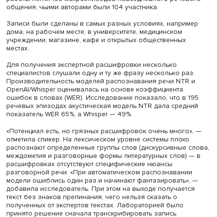
день» (другое название — «Один день с диктофоном на 
Идеей послужило создание такой модели устной речи,
которая позволила бы общаться с компьютером на по
машине языке. Задача корпуса — использование мето
24-часовой записи, что позволяет получить на выходе
максимально естественную речь человека в условиях
повседневного общения.
Лаборатория языковой конвергенции Санкт-Петербург
школы гуманитарных наук и искусств НИУ ВШЭ весной 
года начала записывать корпус устной речи молодежи 
теперь обладает собранием звучащих текстов, снабже
орфографической и акустико-фонетической транскрипц
Потребность в таком корпусе возникла в связи с
исследованиями процессов восприятия речи носителя
языка. Как это работает? Звукозаписи делаются волонт
А затем на одну минуту звукозаписи уходит один час
расшифровки, так как этот процесс осуществляется вру
посредством многоразового прослушивания
аудиоматериалов экспертом. Сейчас большое количес
часов записи лежит в архивах, так как нуждается в
автоматических средствах распознавания — транскриб
(метод, при котором для распознавания речи в аудиоф