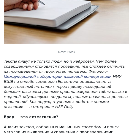
Фото: iStock
Тексты пишут не только люди, но и нейросети. Чем боле
совершенными становятся последние, тем сложнее отл
их произведения от творчества человека. Филологи
Международной
лаборатории языковой конвергенции
Н
ВШЭ на
онлайн-семинаре «Естественное мышление vs
искусственный интеллект через призму исследований
больших языковых данных» проанализировали тайны я
моделей, обучающихся на данных, полных различных р