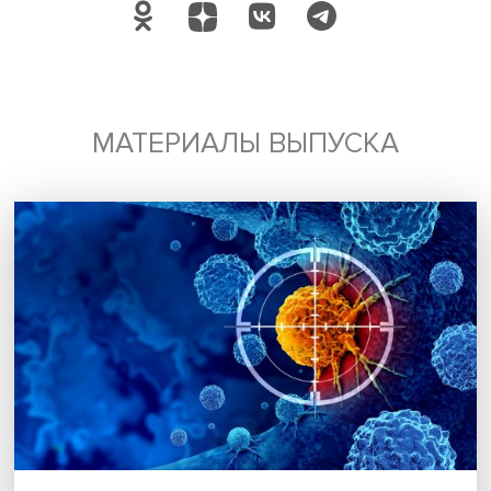
Нет содержимого
«Естественность — субъективная категория, которая стр
на предвосхищении своих собственных ожиданий от др
людей. Следует различать естественность объективную 
естественность субъективную как суждение — результат
вероятностного прогнозирования сходства текста с
предвосхищаемыми ожиданиями от “человека”.
Представляется, что оценить объективную естественнос
могут только поведенческие тесты и лингвистический а
— подытожила Анастасия Колмогорова.
Дата публикации: 15.01.2024
Автор:
стажер-исследователь Проектно-учебной лабор
экономической журналистики НИУ ВШЭ Луиза Амелина
лингвистика
искусственный интеллект
Поделиться