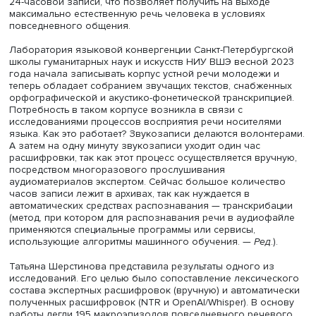
Татьяна Шерстинова
«Наши исследования показывают, что все учебники и
представления о языке, как правило, базируются на
письменных текстах. Их всегда было много, они всегда
записывались, а слово — как воробей. Только с появл
звукозаписывающих устройств стала возможной запись
Слушая ее, можно попасть в другой мир, в котором бы 
обычной ситуации мы не оказались», — говорит Татьян
Шерстинова. Так, например, она, которая работает лин
всю свою жизнь, не сразу смогла понять, о чем говорят
между собой курсанты военного училища, когда одна
получила звукозаписи из казарм. Что характерно: если 
курсанты начнут говорить не между собой, а с иными л
то это будет уже совсем другая речь, более понятная.
В 2007 году сотрудниками филологического факультет
Санкт-Петербургского госуниверситета при поддержке
была начата работа над звуковым корпусом «Один ре