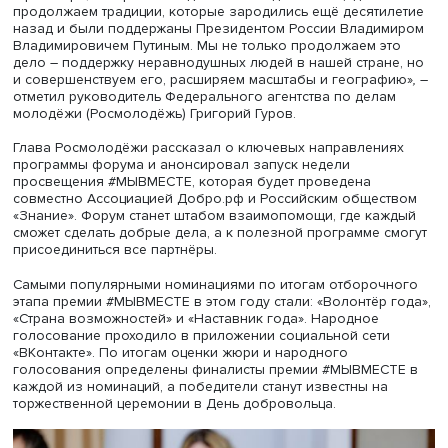
«В День добровольца мы запустим самое масштабное
событие в сфере благотворительности и добровольчес
Международный форум гражданского участия #МЫВМЕ
рамках мероприятия мы подведем итоги одноименной
премии. В этом году форум соберёт рекордное количес
участников — более 20 тысяч добровольцев из более 
стран мира, которые объединятся на одной площадке. 
продолжаем традиции, которые зародились ещё десяти
назад и были поддержаны Президентом России Влади
Владимировичем Путиным. Мы не только продолжаем э
дело – поддержку неравнодушных людей в нашей стран
и совершенствуем его, расширяем масштабы и геогра
отметил руководитель Федерального агентства по дела
молодёжи (Росмолодёжь) Григорий Гуров.
Глава Росмолодёжи рассказал о ключевых направлени