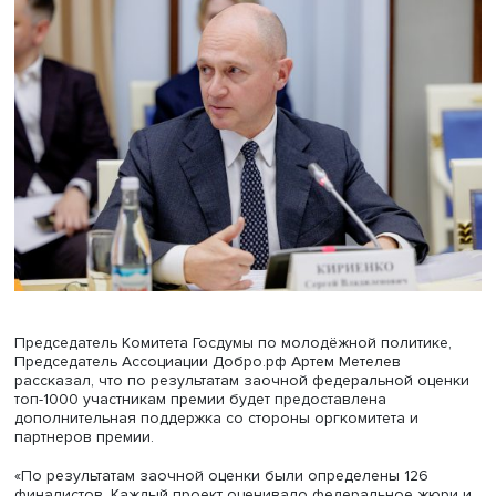
программы форума и анонсировал запуск недели
просвещения #МЫВМЕСТЕ, которая будет проведена
совместно Ассоциацией Добро.рф и Российским общес
«Знание». Форум станет штабом взаимопомощи, где ка
сможет сделать добрые дела, а к полезной программе 
присоединиться все партнёры.
Самыми популярными номинациями по итогам отбороч
этапа премии #МЫВМЕСТЕ в этом году стали: «Волонтёр 
«Страна возможностей» и «Наставник года». Народное
голосование проходило в приложении социальной сет
«ВКонтакте». По итогам оценки жюри и народного
голосования определены финалисты премии #МЫВМЕС
каждой из номинаций, а победители станут известны на
торжественной церемонии в День добровольца.