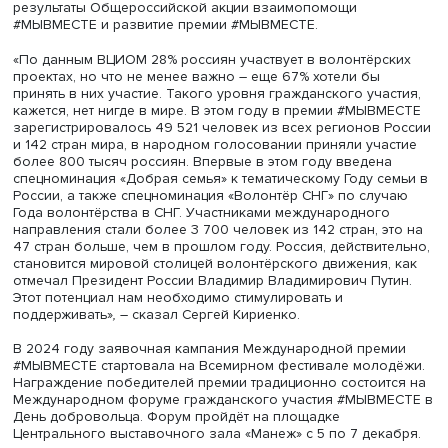
одноименного форума. Оргкомитет Премии возглавляю
Первый заместитель Руководителя Администрации
Президента России Сергей Кириенко и заместитель
Председателя Правительства России Татьяна Голикова.
Сергей Кириенко отметил рост волонтёрского движения
России, интерес граждан к семейному добровольчеству
результаты Общероссийской акции взаимопомощи
#МЫВМЕСТЕ и развитие премии #МЫВМЕСТЕ.
«По данным ВЦИОМ 28% россиян участвует в волонтёрс
проектах, но что не менее важно – еще 67% хотели бы
принять в них участие. Такого уровня гражданского уча
кажется, нет нигде в мире. В этом году в премии #МЫВ
зарегистрировалось 49 521 человек из всех регионов 
и 142 стран мира, в народном голосовании приняли уча
более 800 тысяч россиян. Впервые в этом году введен
спецноминация «Добрая семья» к тематическому Году с
России, а также спецноминация «Волонтёр СНГ» по слу
Года волонтёрства в СНГ. Участниками международног
направления стали более 3 700 человек из 142 стран, э
47 стран больше, чем в прошлом году. Россия, действит
становится мировой столицей волонтёрского движения,