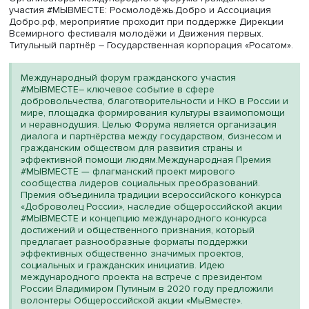
В этом году в рамках премии впервые была включена
категория «Территория» для регионов, муниципальных
образований и моногородов. О реализации этого
направления рассказала заместитель генерального
директора по персоналу Госкорпорации «Росатом» Тать
Терентьева. Она отметила, что заявки с комплексными
программами развития социальной активности направи
губернатора, 154 главы муниципальных образований и 
мэров моногородов.
Генеральный директор АНО «Агентство стратегических
инициатив по продвижению новых проектов» Светлана
Чупшева рассказала о поддержке проектов премии
агентством, а также о необходимости масштабирования
лучших практик социально-ориентированных некоммер
организаций, включению их в государственные програ
национальные проекты.
В протокол заседания оргкомитета войдут поручения п
итогам рассмотрения основных вопросов, предложенн
членами оргкомитета по развитию Международной пре
#МЫВМЕСТЕ и одноименного форума.