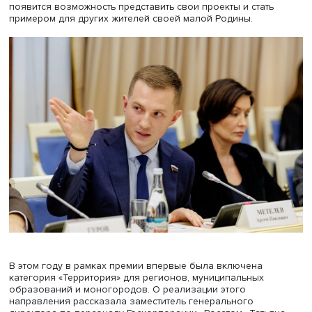
финалистов участвует в гуманитарных миссиях в услови
СВО, помогают нашим военнослужащим и их семьям,
эвакуирует животных, организуют работу центров выда
гуманитарной помощи, пошива маскировочных сетей. З
каждым проектом стоит живая история людей: их сила д
желание изменить мир к лучшему. Одним из примеров с
Евгения Васильева, финалист премии #МЫВМЕСТЕ 2023
Евгения столкнулась со страшным диагнозом – онколог
нашла силы помогать другим даже в онкодиспансере. С
начала СВО она создала волонтерское движение «Арм
тыла». Вместе с волонтерами Евгения вывозила детей и
беременных женщин, помогала с документами и медиц
поддержкой, отправляла рации, медикаменты и другое
оснащение. За 2,5 года движение «Армия тыла» выросл
10 тысяч участников, сейчас проект работает в 26 регио
Даже борясь со смертельной болезнью, Евгения наход
себе силы помогать другим. А недавно выяснилось, что
болезнь отступила и она полностью здорова! Каждый
финалист Премии – пример для подражания и гордость
страны»
,
– отметил Артем Метелев.
В 2024 году впервые во всех регионах определены
победители номинаций «Волонтер года» и «Наставник г