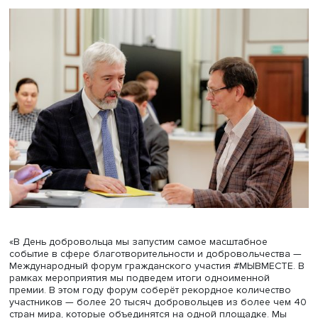
отмечал Президент России Владимир Владимирович Пут
Этот потенциал нам необходимо стимулировать и
поддерживать»
, –
сказал Сергей Кириенко.
В 2024 году заявочная кампания Международной пре
#МЫВМЕСТЕ стартовала на Всемирном фестивале моло
Награждение победителей премии традиционно состоит
Международном форуме гражданского участия #МЫВМ
День добровольца. Форум пройдёт на площадке
Центрального выставочного зала «Манеж» с 5 по 7 дек