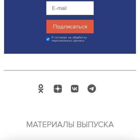
сообщества лидеров социальных преобразований.
Премия объединила традиции всероссийского конку
«Доброволец России», наследие общероссийской ак
#МЫВМЕСТЕ и концепцию международного конкурса
достижений и общественного признания, который
предлагает разнообразные форматы поддержки
эффективных общественно значимых проектов,
социальных и гражданских инициатив. Идею
международного проекта на встрече с президентом
России Владимиром Путиным в 2020 году предложил
волонтеры Общероссийской акции «МыВместе».
Президент поддержал идею, и она вошла в список
поручений Президента Российской Федерации № Пр-
от 23 июля 2020 года. С этого времени Премия
развивается по двум трекам — национальному
(#МЫВМЕСТЕ) и международному (We are together).
Дата публикации: 23.11.2024
Поделиться