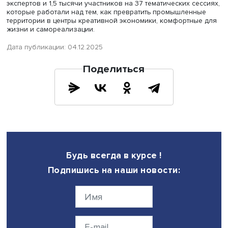
заместитель генерального директора компании «Татнеф
социальному развитию Ренат Мамин.
В ноябре текущего года Альметьевске завершился
федеральный форум «Российская креативная неделя - Г
организованный компанией «Татнефть» и АНО «Креати
экономика». Событие объединило около 100 федераль
экспертов и 1,5 тысячи участников на 37 тематических с
которые работали над тем, как превратить промышлен
территории в центры креативной экономики, комфортны
жизни и самореализации.
Дата публикации: 04.12.2025
Поделиться