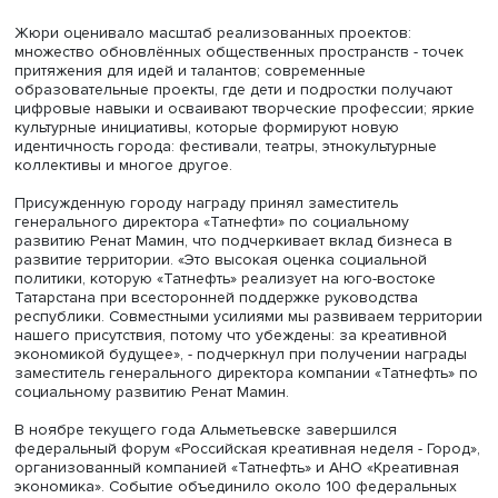
выступает стратегическим партнером и соавтором горо
преобразований, инвестируя в человеческий капитал,
культуру и образование. Об этом
сообщается
на сайте
компании.
Жюри оценивало масштаб реализованных проектов:
множество обновлённых общественных пространств - т
притяжения для идей и талантов; современные
образовательные проекты, где дети и подростки получ
цифровые навыки и осваивают творческие профессии; 
культурные инициативы, которые формируют новую
идентичность города: фестивали, театры, этнокультурны
коллективы и многое другое.
Присужденную городу награду принял заместитель
генерального директора «Татнефти» по социальному
развитию Ренат Мамин, что подчеркивает вклад бизнес
развитие территории. «Это высокая оценка социальной
политики, которую «Татнефть» реализует на юго-восток
Татарстана при всесторонней поддержке руководства
республики. Совместными усилиями мы развиваем терр
нашего присутствия, потому что убеждены: за креативн
экономикой будущее», - подчеркнул при получении на