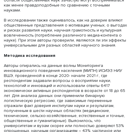
отмечены колебания доверия к ученым: доля «полност
или «скорее» доверяющих увеличилась с 69 до 75%, но
выбравших вариант «полностью доверяю» резко упала 
до 12%. Также в 2020 г. 51% опрошенных согласились с
суждением, что большинство ученых скрывают правду, 
были согласны с тем, что ученые искренне заблуждаютс
знают истины.
Кроме того, наука сама по себе неоднородна и включа
разные дисциплины. Например, результаты исследован
области общественных наук зачастую могут восприним
как менее правдоподобные по сравнению с точными
науками.
В исследовании также оценивалось, как на доверие вл
общественные представления о мотивации ученых, о в
и рисках развития науки, научная грамотность и культу
вовлеченность (потребление различного медиа-контен
науке). При этом авторы проверили, являются ли эти э
универсальными для разных областей научного знания
Методика исследования