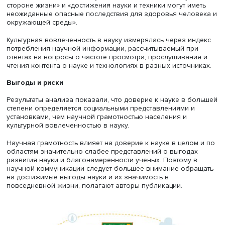
обычного человека; «ученые – это увлеченные люди,
которые работают на благо человечества». Научная
грамотность
оценивалась при помощи короткого теста, 
которого респондентам предлагалось установить верно
предложенных суждений, причем переменные были
разделены на предметную научную грамотность и прин
научной картины мира и (не)склонность к
конспирологическим убеждениям (например, согласие 
утверждению «прививки гораздо чаще приводят к отста
в развитии у детей, чем об этом говорят ученые и медик
Еще одна переменная – установки по отношению к нау
технологиям оценивалась с помощью двух показателей
веры в пользу науки и технологий и восприимчивости к
рискам развития науки и технологий. Первый рассчиты
как среднее степеней согласия с суждениями «от разви
науки и технологий в целом больше пользы, чем вреда»
«наука и техника делают нашу жизнь более легкой и
комфортной». Второй отражал среднюю степень соглас
суждениями «сегодня люди придают слишком боль­шое
значение достижениям науки и техники, забывая о дух
стороне жизни» и «достижения науки и техники могут им
неожиданные опасные последствия для здоровья чело