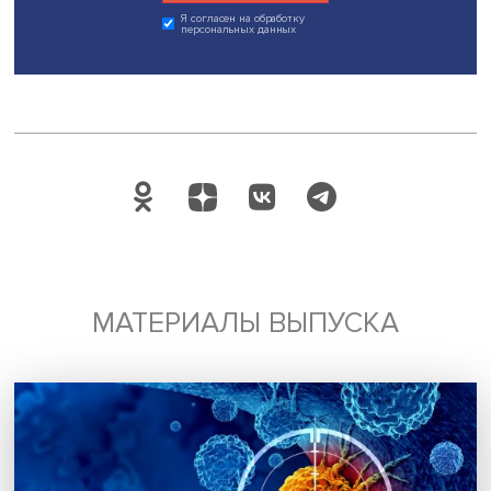
повышает вероятность признания результатов точных и
естественных наук заслуживающими полного доверия. 
может быть следствием обобщенного доверия к науке 
обществе и готовности мириться с неопределенностью 
обмен на выгоды от результатов научной деятельности
обозначенных направлениях научного знания», -- пола
авторы.
Дата публикации: 28.08.2025
Автор:
Павел Аптекарь
наука
исследование
Поделиться