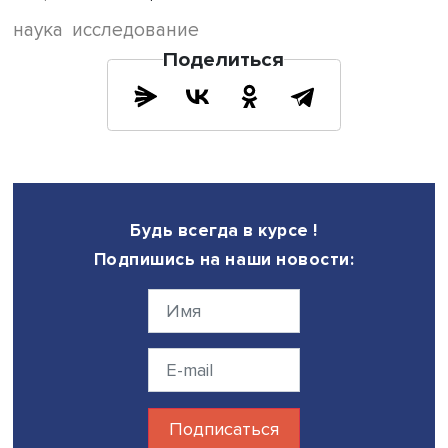
развития науки признание возникающих при этом риск
оказывает меньшее влияние на доверие к науке. Одна
чувствительность к рискам имеет ряд других важных
последствий. Она влияет на стремление к запретам в
регулировании НИОКР. Так, в 2020–2021 гг. абсолютно
большинство (83%) опрошенных 18–65 лет полностью и
скорее согласились с утверждением «если есть опасения
какие-либо научные исследования могут принести
человечеству не только пользу, но и вред, то они долж
быть запрещены», что на 9 п.п. выше, чем в 2015 г.
Другое последствие чувствительности к рискам –
подверженность влиянию нарративов о рисках, вызван
достижениями науки, проявившейся в популярности
противников вакцинации в России. Согласно результат
WGM, 2018 г., Россия выделялась низким уровнем довер
вакцинации на фоне многих стран: только 45% россиян
15 лет считают прививки безопасными, что существенн
показателей благополучных стран (59% в Западной Ев
72-73% в Северной Европе и Северной Америка), и вдв
меньше, чем в развивающихся странах Азии и Африки.
Однако мнение о потенциальных рисках парадоксальн