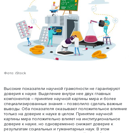
окружающей среды».
Культурная вовлеченность в науку
измерялась через и
потребления научной информации, рассчитываемый пр
ответах на вопросы о частоте просмотра, прослушиван
чтения контента о науке и технологиях в разных источн
Выгоды и риски
Результаты анализа показали, что доверие к науке в б
степени определяется социальными представлениями и
установками, чем научной грамотностью населения и
культурной вовлеченностью в науку.
Научная грамотность влияет на доверие к науке в цело
областям значительно слабее представлений о выгода
развития науки и благонамеренности ученых. Поэтому 
научной коммуникации следует большее внимание обр
на достижимые выгоды науки и их значимость в
повседневной жизни, полагают авторы публикации.