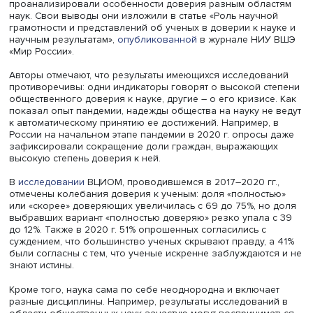
научной коммуникации могут быть недостаточно эффек
что требует переосмысления стратегий взаимодействия
ученых и общества.
Исследователи
Института статистических исследований 
экономики знаний (ИСИЭЗ) НИУ ВШЭ
Иван Юдин
и
Вал
Полякова
изучили факторы доверия россиян к науке, а
проанализировали особенности доверия разным обла
наук. Свои выводы они изложили в статье «Роль научн
грамотности и представлений об ученых в доверии к на
научным результатам»,
опубликованной
в журнале НИ
«Мир России».
Авторы отмечают, что результаты имеющихся исследов
противоречивы: одни индикаторы говорят о высокой с
общественного доверия к науке, другие – о его кризисе
показал опыт пандемии, надежды общества на науку не
к автоматическому принятию ее достижений. Например,
России на начальном этапе пандемии в 2020 г. опросы
зафиксировали сокращение доли граждан, выражающ
высокую степень доверия к ней.
В
исследовании
ВЦИОМ, проводившемся в 2017–2020 гг