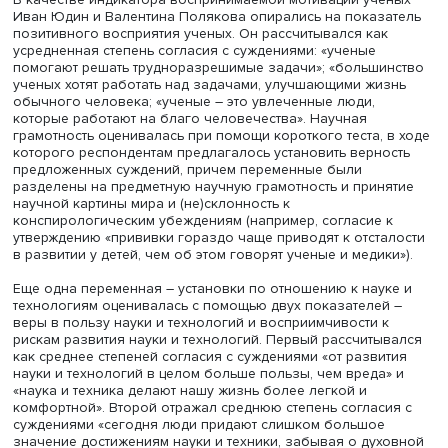
Фото: iStock
При этом респонденты более всего доверяют достиже
медицины (41%), менее всего – исследованиям общест
и гуманитарных наук (по 19%), что отчасти соответствует
иерархии наук в общественном мнении. Доля доверяю
институтам науки составила 56%.
В качестве индикатора воспринимаемой мотивации
уче
Иван Юдин и Валентина Полякова опирались на показ
позитивного восприятия ученых. Он рассчитывался как
усредненная степень согласия с суждениями: «ученые
помогают решать трудноразрешимые задачи»; «больши
ученых хотят работать над задачами, улучшающими жи