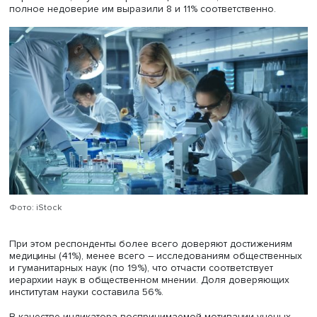
Авторы опирались на данные волны Мониторинга
инновационного поведения населения (МИПН) ИСИЭЗ
ВШЭ, проведенной в конце 2020- начале 2021 г., где
респондентам задавали вопросы о восприятии науки,
технологий и инноваций и использовали ответы 6417
экономически активных респондентов в возрасте от 18 
лет. Для анализа данных они применили бинарную
логистическую регрессию, где зависимые переменные
отражали факт доверия институтам науки и результатам,
полученным в шести научных областях (медицинские,
технические, сельско-хозяйственные, естественные и то
общественные и гуманитарные). Выяснилось, что
университетам и вузам скорее или полностью доверяю
опрошенных, научным организациям – 43%; частичное 
полное недоверие им выразили 8 и 11% соответственно