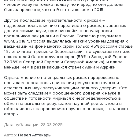
только на доверие к науке в целом. Принятие научной
картины мира положительно влияет на институциональ
доверие к науке, но одновременно снижает доверие к
результатам социальных и гуманитарных наук. В этом
контексте авторы считают перспективной разработку
дополнительных критериев для оценки грамотности в о
социальных и гуманитарных наук и их введение в
исследовательскую практику.
Гипотеза о культурной вовлеченности подтвердилась л
частично. Регулярное потребление научной информац
негативно связано с доверием к институтам науки, но
позитивно влияет на доверие к результатам естественн
точных наук. Вероятно, интерес рядовых граждан к наук
регулярное потребление ими научной информации
формируют более рефлексивное и критическое отноше
ней. Тот факт, что культурная вовлеченность, наоборот,
усиливает доверие к результатам естественных и точны
и незначима для других дисциплин, может быть обусло
содержанием материалов о науке, с которыми знакоми
респонденты.
По сравнению с положительным восприятием эффекто