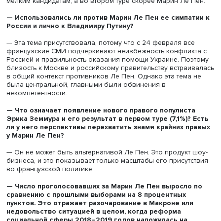
— Меланшон, представитель радикальных левых, сн
вышел во второй тур. Отражает ли это кризис
традиционно сильных французских левых?
— Это скорее отражает общий кризис традиционных пар
французской политики в целом. Франция не одинока: в
Германии традиционные партии тоже потряхивает, хотя 
меньше, чем во Франции.
— Возможно ли возрождение социалистов на базе
авторитетных профсоюзов, имеющих во Франции
значительный вес?
— Гипотетически возникновение новых левых на базе
профсоюзов возможно, но это потребует много времен
перестройки всей политической системы. Атрофия про
всей системе.
— Кто смог получить голоса «желтых жилетов» и
симпатизировавших им французов?