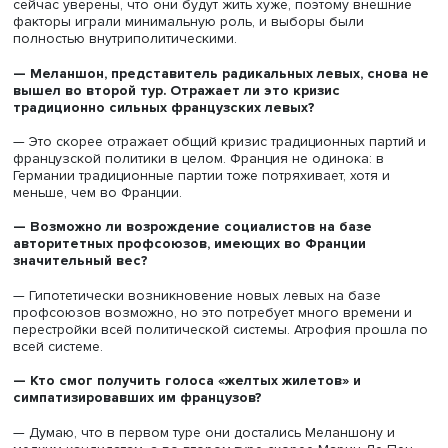
— Насколько активно участники предвыборной гонк
использовали коронавирусную повестку?
— Она присутствовала, но не была главной: Ле Пен
указывала на ошибки правительства в борьбе с пандем
Макрон пытался убедить граждан, что все делалось
правильно. Однако главное то, что пандемия оставила
экономические проблемы, которые Макрону придется 
в годы его предстоящего президентства.
— Были ли участники сосредоточены на внутренней
политике или они обращали внимание и на междуна
ситуацию?
— Все сосредоточились на внутренней повестке. С 200
во Франции идет деградация экономической системы. Е
времена Ширака и Миттерана (Франсуа Миттеран, прези
Франции в 1981–1995 годах, лидер Социалистической па
—
Ред.
) избиратели знали, что их дети будут жить лучше,
сейчас уверены, что они будут жить хуже, поэтому вне
факторы играли минимальную роль, и выборы были
полностью внутриполитическими.