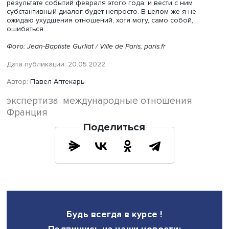
что уже при третьем президенте подряд положение не
меняется к лучшему. Поэтому многие идут на выборы, н
ожидая от них результата.
— Каких изменений можно ожидать во внутренней и
внешней политике Франции после выборов?
— Во внутренней — не думаю. Макрон, возможно, решит
он делает все правильно. Во внешней тоже: Франция
попытается сохранить особое место в Европе и НАТО и
продолжить диалог с Россией, хотя теперь будет трудне
— Попытается ли Макрон стать лидером континент
Европы?
— Он постоянно пытается это сделать, но для этого у Ф
элементарно нет экономических ресурсов. Современна
Европа — это перераспределительный механизм, где р
принимает тот, у кого есть деньги или контроль над их
потоками, то есть Германия. Шанс для Франции в том, чт
Германия слишком увязает в своей борьбе с Россией и
слишком сближается с США. Это может помочь Франци
вернуть часть влияния в долгосрочной перспективе.