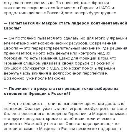
— Число проголосовавших за Марин Ле Пен выросло
сравнению с прошлыми выборами на 8 процентных
пунктов. Это отражает разочарование в Макроне ил
недовольство ситуацией в целом, когда реформа
социальной сферы 2018–2019 годов наложилась на
пандемию?
— И то и другое. Недовольство Макроном вызвано
разочарованием ситуацией за последние пять лет и
убеждением, что он ничего не может сделать. Во втором
избиратели голосовали за Ле Пен просто потому, что 
против Макрона. 41,5% голосов, отданных за Марин Ле 
это семейный рекорд, но это скорее антирекорд франц
политики, когда люди готовы голосовать хоть за черта, 
за представителя традиционной элиты.
— На второй тур пришли 72% французских избирате
существенно меньше по сравнению с прежними
кампаниями. Что это означает?
— Прежде люди были настороженны и надеялись, что и
голосование поможет решить проблемы. Сейчас они ус
от непрерывно ухудшающейся ситуации, разочарованы 