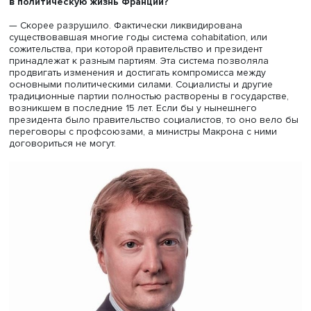
представления о путях политического и экономическог
развития страны: они ориентированы исключительно н
победу в конкретных выборах. Поэтому маргинал Жан
Меланшон набирает 18% голосов в первом туре, а Ле П
41,5% во втором. При сохранении прежней политическо
системы этого бы не произошло. Сами по себе Меланш
Пен да и Макрон не представляют программ, основанн
определенном мировоззрении.
— Внесло ли первое президентство Макрона что-то
в политическую жизнь Франции?
— Скорее разрушило. Фактически ликвидирована
существовавшая многие годы система cohabitation, или
сожительства, при которой правительство и президент
принадлежат к разным партиям. Эта система позволяла
продвигать изменения и достигать компромисса между
основными политическими силами. Социалисты и други
традиционные партии полностью растворены в государс
возникшем в последние 15 лет. Если бы у нынешнего
президента было правительство социалистов, то оно в
переговоры с профсоюзами, а министры Макрона с ни
договориться не могут.