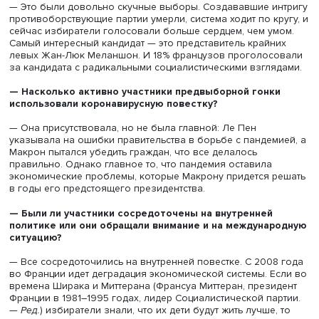
При Макроне его движение «Вперед!» стало доминирова
парламенте и замкнуло все решения в рамках одной
политико-бюрократической элитной группы: из политик
исчез компромисс, и сразу упало качество дискуссий,
принятых решений и качество их исполнения, что имеет
принципиальное значение для ситуации во Франции. Эт
плохо для страны, поскольку исчез компромисс. Францу
ранее голосовавший против президента, понимал, что 
взгляды учтет в своей работе правительство, теперь это
Поэтому возрастает протестное голосование. В результ
буксуют реформы, поскольку руководит номенклатура:
чиновники, политики и бизнес, которые объединились 
реализации реформ, а чтобы удержать власть. А против
им маргиналы, не имеющие управленческого опыта.
— Что нового было в лозунгах ключевых кандидатов
— Это были довольно скучные выборы. Создававшие и
противоборствующие партии умерли, система ходит по к
сейчас избиратели голосовали больше сердцем, чем у
Самый интересный кандидат — это представитель крайн
левых Жан-Люк Меланшон. И 18% французов проголос
за кандидата с радикальными социалистическими взгля