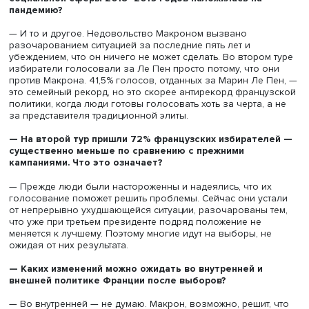
— Думаю, что в первом туре они достались Меланшону 
мелким кандидатам, а во втором туре скорее Марин Ле 
— Использовались ли против Марин Ле Пен ее симпа
России и лично к Владимиру Путину?
— Эта тема присутствовала, потому что с 24 февраля вс
французские СМИ подчеркивают неизбежность конфлик
Россией и правильность оказания помощи Украине. По
близость к Москве и российскому правительству встра
в общий контекст противников Ле Пен. Однако эта тема
была центральной, главными были обвинения в
некомпетентности.
— Что означает появление нового правого популист
Эрика Земмура и его результат в первом туре (7,1%)?
ли у него перспективы перехватить знамя крайних п
у Марин Ле Пен?
— Он не может быть альтернативой Ле Пен. Это продукт
бизнеса, и это показывает только масштабы его присут
во французской политике.