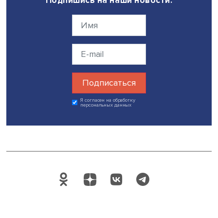
Возможно, уже после Макрона.
— Повлияют ли результаты президентских выборов 
отношения Франции с Россией?
— Нет, не повлияют — они по нынешним временам дов
неплохие. Франция уже пытается играть особую роль н
более агрессивного поведения Германии, и Макрон пон
что других ресурсов, кроме способности политическог
диалога с Москвой, у него нет. Однако надо признать, ч
авторитет самого Макрона в России несколько подорва
результате событий февраля этого года, и вести с ним
субстантивный диалог будет непросто. В целом же я не
ожидаю ухудшения отношений, хотя могу, само собой,
ошибаться.
Фото: Jean-Baptiste Gurliat / Ville de Paris, paris.fr
Дата публикации: 20.05.2022
Автор:
Павел Аптекарь
экспертиза
международные отношения