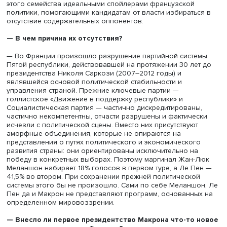
— Эммануэль Макрон стал первым после Жака Ширака
(президент Франции в 1995–2002 и 2002–2007 годах. 
действующим главой государства, который сохранил св
пост. Он выиграл во втором туре у Марин Ле Пен, доче
Жана-Мари Ле Пена, который сенсационно вышел во в
тур выборов в 2002 году. Можно назвать представител
этого семейства идеальными спойлерами французской
политики, помогающими кандидатам от власти избирать
отсутствие содержательных оппонентов.
— В чем причина их отсутствия?
— Во Франции произошло разрушение партийной сист
Пятой республики, действовавшей на протяжении 30 ле
президентства Николя Саркози (2007–2012 годы) и
являвшейся основой политической стабильности и
управления страной. Прежние ключевые партии —
голлистское «Движение в поддержку республики» и
Социалистическая партия — частично дискредитирован
частично некомпетентны, отчасти разрушены и фактиче
исчезли с политической сцены. Вместо них присутствую
аморфные объединения, которые не опираются на