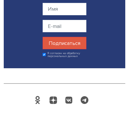
всего на стереотипах, подчеркнула Екатерина Деминцев
Хоть клиенты изначально и «предпочитают славянок», в
дальнейшем их отношение к жительницам Средней Азии
меняется в лучшую сторону: они отмечают их
исполнительность и уважительное отношение к окруж
и характеризуют таких работниц как «заботливых» и
«работящих». Большой проблемой остается только пло
знание ими русского языка.
Дата публикации: 12.10.2023
Автор:
Марина Полякова
Поделиться