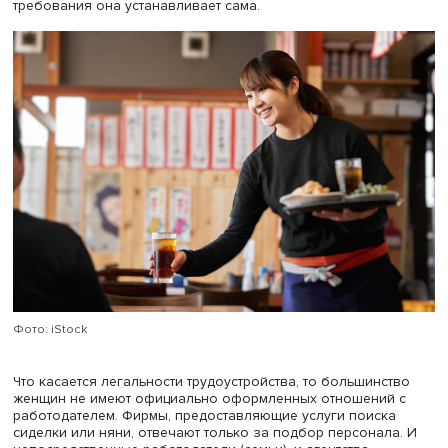
Часто более значимым, чем наличие диплома, является
знание русского языка: такие работницы котируются в
зарабатывают больше. Но самый ценный ресурс — усп
опыт работы в России, который позволяет получить ра
рекомендации прошлых работодателей. Именно при п
сарафанного радио семьи чаще всего находят себе
домашних помощниц. Среди основных требований,
предъявляемых к женщинам, часто звучит наличие тако
качества, как душевность: «Главное — быть хорошим
человеком».
От национальности зависит зарплата: женщины со слав
внешностью получают больше. Однако национальность
перестает играть роль, если у женщины есть опыт
соответствующей работы — например, с пожилым чело
с определенным заболеванием. Тогда ее начинают
«передавать» из одной семьи в другую, а зарплатные
требования она устанавливает сама.