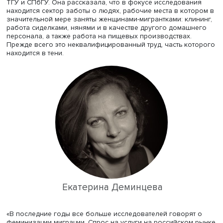
стратегического проекта «Социальная политика устойч
развития и инклюзивного экономического роста»,
реализуемого в рамках программы «Приоритет-2030».
Заведующая Центром качественных исследований
социальной политики
Института социальной политики
Н
ВШЭ
Екатерина Деминцева
представила собравшимся
исследование, проведенное совместно с коллегами из
ТГУ и СПбГУ. Она рассказала, что в фокусе исследова
находится сектор заботы о людях, рабочие места в кот
значительной мере заняты женщинами-мигрантками: кли
работа сиделками, нянями и в качестве другого домаш
персонала, а также работа на пищевых производствах.
Прежде всего это неквалифицированный труд, часть ко
находится в тени.