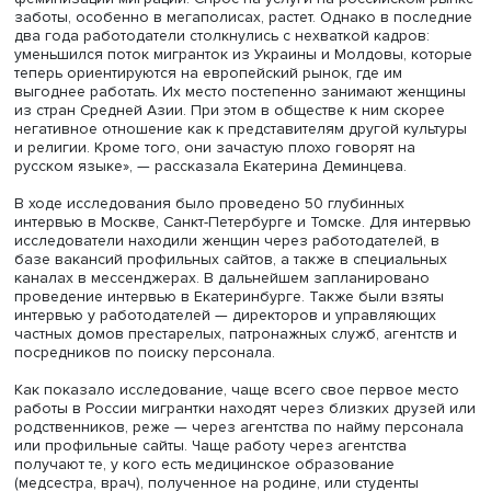
Екатерина Деминцева
«В последние годы все больше исследователей говоря
феминизации миграции. Спрос на услуги на российском
заботы, особенно в мегаполисах, растет. Однако в пос
два года работодатели столкнулись с нехваткой кадров
уменьшился поток мигранток из Украины и Молдовы, к
теперь ориентируются на европейский рынок, где им
выгоднее работать. Их место постепенно занимают же
из стран Средней Азии. При этом в обществе к ним ско
негативное отношение как к представителям другой ку
и религии. Кроме того, они зачастую плохо говорят на
русском языке», — рассказала Екатерина Деминцева.
В ходе исследования было проведено 50 глубинных
интервью в Москве, Санкт-Петербурге и Томске. Для ин