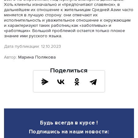
Многие мигрантки решают вопрос, самостоятельно пок
договор и регистрацию, оплачивая патент. Значимо, что
самих устаивает такое положение дел, никто и не стрем
оформить отношения с работодателем легально. Этот а
удивил исследователей.
«Их в любой момент могут вышвырнуть, в любой момен
обвинить в чем-то. Попадаются те, кто говорит, что сер
украли или что-то сломали», — приводятся в исследова
слова из интервью юриста, специализирующегося на
проблемах мигрантов.
Управляющие частных домов престарелых и патронажн
служб признаются, что обойтись без мигранток из Сре
Азии сейчас нельзя: они готовы работать за меньшие д
чем россиянки или другие категории мигрантов. Кроме т
они в силу культурных традиций, основанных на уважен
старшим, лучше встраиваются в этот сегмент рынка. Они
готовы жить в семьях несколько лет, уезжая ненадолго
отпуск, так как для многих это единственная возможнос
прокормить детей.
Восприятие мигранток из Средней Азии основано пре