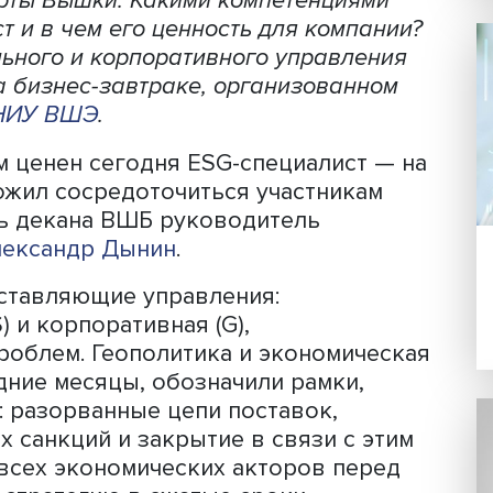
годня может поставить под удар устой
 эксперты Вышки. Какими компетенци
иалист и в чем его ценность для комп
социального и корпоративного управл
рты на бизнес-завтраке, организован
(ВШБ) НИУ ВШЭ
.
й и чем ценен сегодня ESG-специалис
предложил сосредоточиться участник
ститель декана ВШБ руководитель