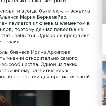
ммы
Александр Дынин
.
три составляющие управления:
ная (S) и корпоративная (G),
ние проблем. Геополитика и экономи
последние месяцы, обозначили рамки,
вать: разорванные цепи поставок,
енных санкций и закрытие в связи с 
вили всех экономических акторов пе
енять стратегию в сжатые сроки.
 это основа, и всегда была ею», — за
 ESG Альянса Мария Беркемайер.
азвитием является ключевым элемен
от трендов, поэтому данная повестка 
о или стать забытой. Однако ей пред