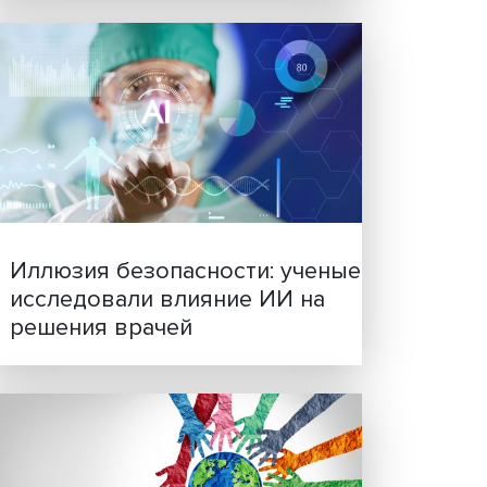
Новые инвестиции: подд
семей становится частью
бизнес-стратегий
чивое
ями
ании?
ения
ном
т — на
ам