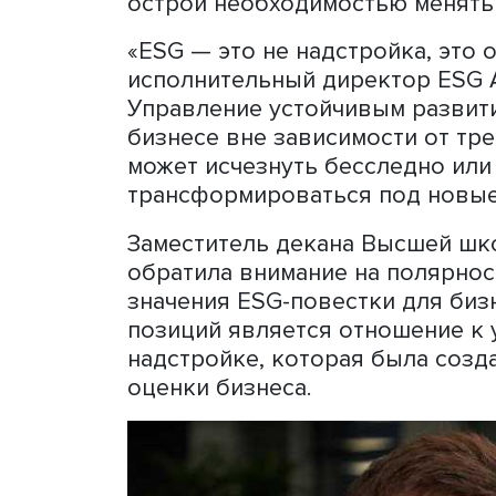
образовательной програ
Аббревиатура ESG — это 
экологическая (E), социаль
ориентированные на реше
ситуация, сложившаяся в 
которые необходимо учиты
огромное количество введ
многих предприятий поста
острой необходимостью м
«ESG — это не надстройка,
исполнительный директор
Управление устойчивым р
бизнесе вне зависимости 
может исчезнуть бесследн