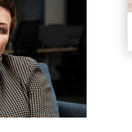
новые реалии.
ей школы бизнеса
Ирина Архипова
ярность мнений относительно самого
я бизнес-сообщества. Одной из таких
ие к устойчивому развитию как к
 создана инвесторами для прагматич