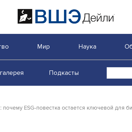
бщество
Мир
Наука
Видеогалерея
Подкасты
 основа: почему ESG-повестка остается кл