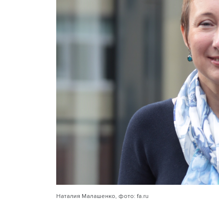
происходит актуализация 
повестки, отмечает Архипо
сохранении рабочих мест 
особенно учитывая нынеш
вокруг вопроса о беженц
Директор по корпоратив
России Наталия Малашенко
составляющей в направлен
толерантность и инклюзив
преткновения для многих