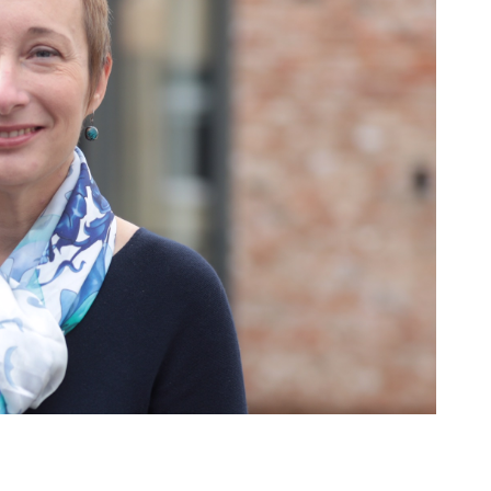
ESG-тематики, особенно социальной
ва. Ее суть заключается в охране тру
и заботе о благополучии сотрудников
нее напряжение во многих странах Е
ах.
ным отношениям финской компании U
 отметила важность и актуальность 
ии устойчивого развития, подчеркну
ность сейчас являются камнем
 международных компаний.