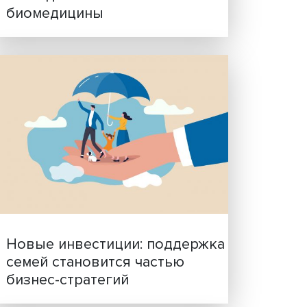
Гены, иммунитет и органо
ученые представили нов
исследования в области
биомедицины