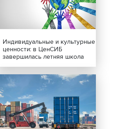
Иллюзия безопасности: 
исследовали влияние ИИ
решения врачей
ческая
этим
ред
явила
том в
не
Индивидуальные и культ
стоит