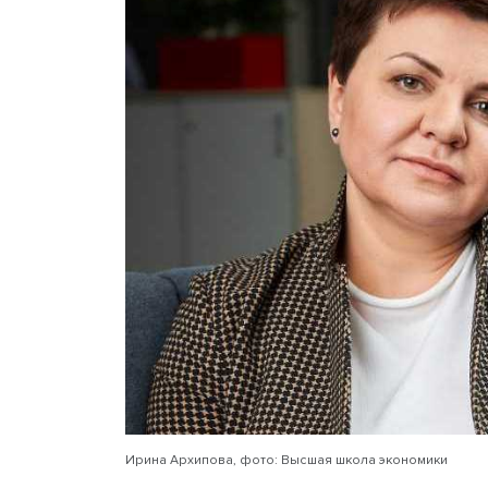
трансформироваться под 
Заместитель декана Высш
обратила внимание на пол
значения ESG-повестки дл
позиций является отношен
надстройке, которая была
оценки бизнеса.