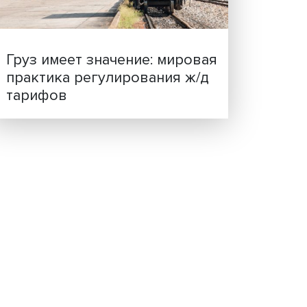
ценности: в ЦенСИБ
завершилась летняя шко
еской
Груз имеет значение: мир