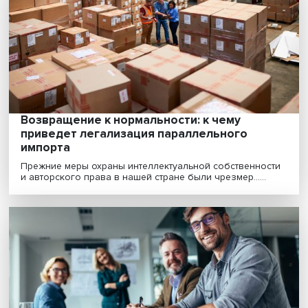
нуждающимся людям»
Решение проблемы, связанной с выбрасыванием ед
лежит не только в экономической плоскости, но та......
Старение населения — вызов устойчивом
развитию России
Число пожилых россиян увеличивается быстрыми
темпами, при этом они часто не обладают крепким
здор......