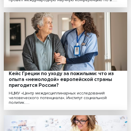
Ветер не дует, солнце не греет: как зеле
энергопереход привел к глобальному
кризису
Восстановление экономики после кризисного 2020
года, ускоренный переход на возобновляемые
источни......