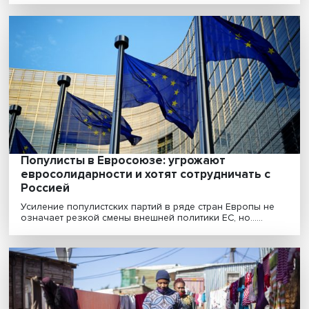
попытка соединить гегемонизм и
изоляционизм
США пытаются сформулировать новую внешнюю
политику на фоне поиска новой самоидентичности. 
глав......
Популисты в Евросоюзе: угрожают
евросолидарности и хотят сотрудничать 
Россией