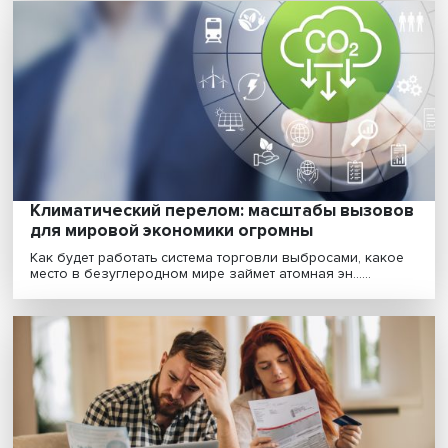
образования
Что имеет большее значение для трансформации
образования — внутренние причины или воздействи
вне......
«Если бы братья Гримм работали с хакасс
фольклором, их сказки были бы
интереснее»
Если изучить мифы и легенды разных народов, то