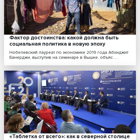
Усиление популистских партий в ряде стран Европы 
означает резкой смены внешней политики ЕС, но......
Фактор достоинства: какой должна быть
социальная политика в новую эпоху
Нобелевский лауреат по экономике 2019 года Абхид
Банерджи, выступив на семинаре в Вышке, объяс......