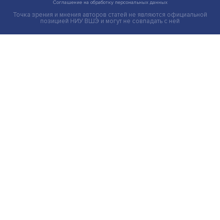
Груз имеет значение: мировая практика регулировани
тарифов
Экономика
Общество