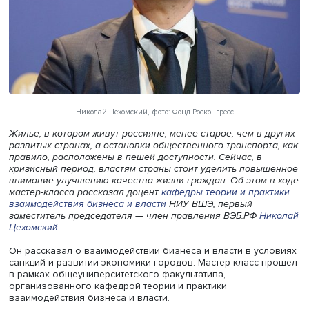
Николай Цехомский, фото: Фонд Росконгресс
Жилье, в котором живут россияне, менее старое, чем в 
развитых странах, а остановки общественного транспорт
правило, расположены в пешей доступности. Сейчас, в
кризисный период, властям страны стоит уделить повы
внимание улучшению качества жизни граждан. Об этом 
мастер-класса рассказал доцент
кафедры теории и прак
взаимодействия бизнеса и власти
НИУ ВШЭ, первый
заместитель председателя — член правления ВЭБ.РФ
Н
Цехомский
.