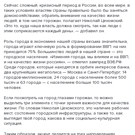
Он рассказал о взаимодействии бизнеса и власти в ус
санкций и развитии экономики городов. Мастер-класс 
в рамках общеуниверситетского факультатива,
организованного кафедрой теории и практики
взаимодействия бизнеса и власти.
Сейчас сложный, кризисный период в России, во всем м
таких условиях властям страны правильно было бы зан
домохозяйствами, обратить внимание на качество жизн
людей, в том числе горожан, полагает Николай Цехомск
«Это то, куда наша власть должна смотреть, так как люди
этим соприкасаются каждый день», — добавил он.
Роль города в экономике нашей страны весьма значите
города играют ключевую роль в формировании ВВП: на
приходится 75%. Большинство людей в нашей стране — 
городское население. «Изменяя города, мы влияем и н
и на качество жизни россиян», — отметил зампред ВЭБ.
Среди городов, которые находятся в орбите интересов 
два крупнейших мегаполиса — Москва и Санкт-Петербур
городов-миллионников, 24 города с населением более