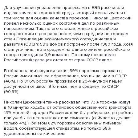
жителей в городское развитие, пояснил Николай Цехом
Замглавы ВЭБ.РФ рассказал о направлениях городско
экономики, на которых ведомство сфокусировало свое
внимание с точки зрения реализации бизнес-проектов.
Например, есть проекты в сфере ЖКХ — «все, что касае
тепла, воды, электричества, насущных потребностей го
В сфере экологии есть проекты, связанные с обращени
твердыми коммунальными отходами. Образование для 
также в числе важнейших тем. И это не только школы, н
университетские кампусы, организация отдыха. ВЭБ вед
проекты и в туризме. И конечно, это здравоохранение,
транспорт, социокультурное взаимодействие, IT-техноло
городская инфраструктура, комплексное развитие терр
Для улучшения управления процессами в ВЭБ рассчита
индекс качества городской среды, который используетс
том числе для оценки качества проектов. Николай Цех
привел несколько оценок состояния дел по различным
направлениям. Так, по его словам, жилье в российских
городах почти в два раза новее, чем в среднем по гор
стран Организации экономического сотрудничества и
развития (ОЭСР): 59% домов построено после 1980 года