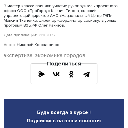
стоит уточнить, что в среднем на одного жителя россий
города приходится 0,9 комнаты. По этому показателю
Российская Федерация отстает от стран ОЭСР вдвое.
В образовании ситуация такая: 59% взрослых горожан 
России имеют высшее образование, что выше, чем в О
(46%). Но 81,6% россиян проживают в 20-минутной пеш
доступности от школ. Это ниже, чем в среднем по ОЭСР
(90,5%).
Николай Цехомский также рассказал, что 73% горожан 
в 10 минутах ходьбы от остановок общественного транс
13% жителей городов России хотели бы добираться до 
или учебы на велосипедах или самокатах (сейчас это д
только 4%). При этом 82% горожан обеспечены питьево
водой, соответствующей стандартам, но только 58%
удовлетворены ее качеством.
В мастер-классе приняли участие руководитель проект
офиса ООО «ПроГород» Ксения Титова, старший
управляющий директор АНО «Национальный Центр ГЧП
Максим Ткаченко, директор-координатор социокультур
программ ВЭБ.РФ Олег Ракитов.