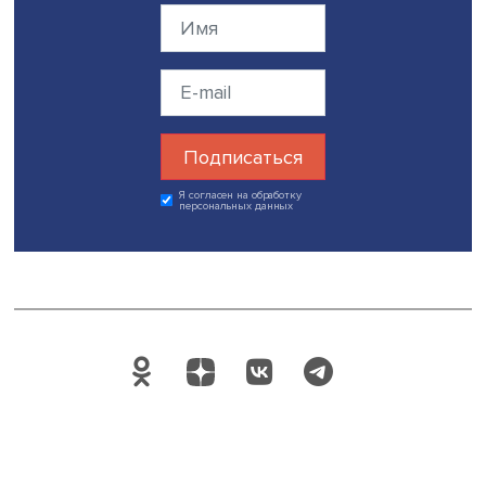
Дата публикации: 21.11.2022
Автор:
Николай Константинов
экспертиза
экономика городов
Поделиться
Будь всегда в курсе !
Подпишись на наши новости: