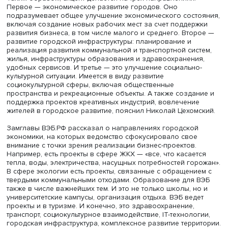
тысяч и 63 города — с населением больше 100 тысяч
человек.
Если посмотреть на город глазами горожан, то можно
выделить три элемента с точки зрения важности для ка
жизни. По словам Николая Цехомского, это наличие р
мест, состояние городской инфраструктуры, а также то, 
выглядит твой город, какова в нем социально-культурн
ситуация.
Таким образом, акцент делается на трех направлениях.
Первое — экономическое развитие городов. Оно
подразумевает общее улучшение экономического сост
включая создание новых рабочих мест за счет поддер
развития бизнеса, в том числе малого и среднего. Вто
развитие городской инфраструктуры: планирование и
реализация развития коммунальной и транспортной сис
жилья, инфраструктуры образования и здравоохранени
удобных сервисов. И третье — это улучшение социальн
культурной ситуации. Имеется в виду развитие
социокультурной сферы, включая общественные
пространства и рекреационные объекты. А также созда
поддержка проектов креативных индустрий, вовлечени