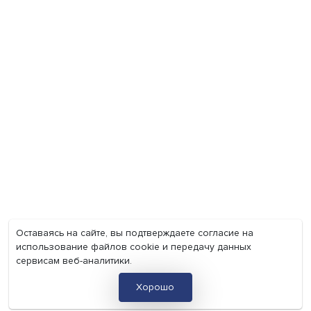
Мир
Наука
Образование
Мнения
Фотогалерея
Видеогалерея
Подкасты
О нас
Контакты
Политика конфиденциальности
Соглашение на обработку персональных данных
Точка зрения и мнения авторов статей не являются официа
позицией НИУ ВШЭ и могут не совпадать с ней