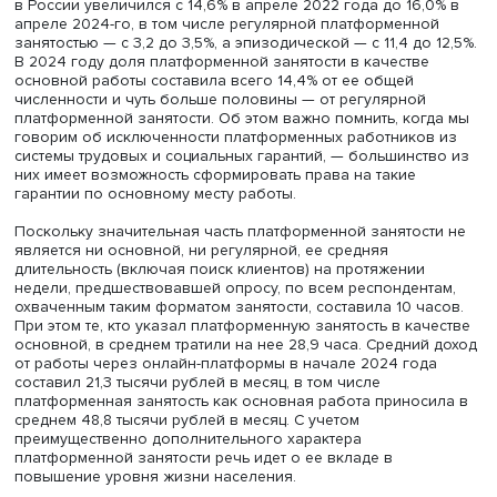
Оценки, получаемые с использованием больших данны
платформ, зачастую завышают ее масштабы за счет
«мертвых» регистрационных профилей или двойного уче
оценки на основе данных выборочных опросов населе
как правило, ниже и, скорее всего, недоучитывают част
платформенной занятости — например, среди топовых
фрилансеров или, наоборот, мигрантов, которые менее
достижимы в опросах.
По оценкам Института социальной политики НИУ ВШЭ н
основе специальных выборочных опросов населения,
проведенных по единой методологии, общий охват
населения в возрасте 18–72 года платформенной заня
в России увеличился с 14,6% в апреле 2022 года до 16,
апреле 2024-го, в том числе регулярной платформенно
занятостью — с 3,2 до 3,5%, а эпизодической — с 11,4 до 
В 2024 году доля платформенной занятости в качестве
основной работы составила всего 14,4% от ее общей
численности и чуть больше половины — от регулярной
платформенной занятости. Об этом важно помнить, ког
говорим об исключенности платформенных работников
системы трудовых и социальных гарантий, — большинст