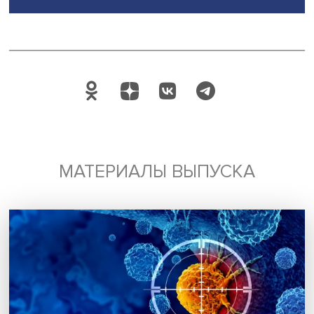
роста
» (реализуется по программе «
Приоритет-2030
»)
Дата публикации: 03.06.2024
платформенная занятость
стратегические проекты
Приоритет 203
Поделиться
Будь всегда в курсе !
Подпишись на наши новости: