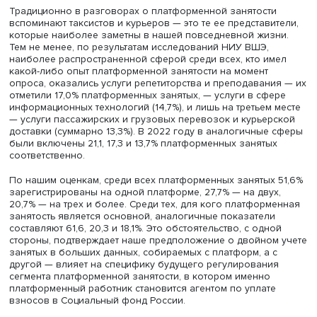
них имеет возможность сформировать права на такие
гарантии по основному месту работы.
Поскольку значительная часть платформенной занятос
является ни основной, ни регулярной, ее средняя
длительность (включая поиск клиентов) на протяжении
недели, предшествовавшей опросу, по всем респондент
охваченным таким форматом занятости, составила 10 ча
При этом те, кто указал платформенную занятость в кач
основной, в среднем тратили на нее 28,9 часа. Средний
от работы через онлайн-платформы в начале 2024 год
составил 21,3 тысячи рублей в месяц, в том числе
платформенная занятость как основная работа принос
среднем 48,8 тысячи рублей в месяц. С учетом
преимущественно дополнительного характера
платформенной занятости речь идет о ее вкладе в
повышение уровня жизни населения.
Традиционно в разговорах о платформенной занятост
вспоминают таксистов и курьеров — это те ее представи
которые наиболее заметны в нашей повседневной жиз
Тем не менее, по результатам исследований НИУ ВШЭ,
наиболее распространенной сферой среди всех, кто и