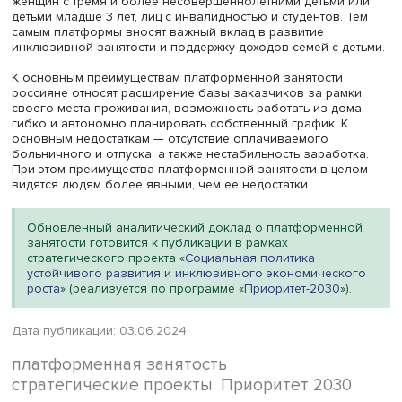
уязвимых на обычном рынке труда. По данным опроса
ВШЭ, в 2024 году 36% платформенных занятых указали,
вышли на онлайн-платформы, потому что не могли найт
другой работы, которую можно выполнять из дома; 34%
не могли найти другой работы с подходящим графиком;
что в принципе не могли найти никакой другой работы.
тех, для кого платформенная занятость является основ
46% выбрали этот формат, потому что не могли найти д
работы с подходящим графиком. Это опровергает шир
распространенные мифы о платформах как пылесосе,
вытягивающем с традиционного рынка труда столь нуж
ему кадры. Безусловно, кто-то находит в платформенно
экономике возможности больших заработков, но нере
речь идет о том, что в отсутствие платформ такие люди
вообще не были бы заняты, либо работали бы неформ
В структуре платформенных занятых, как показывают д
нашего опроса 2024 года, 51,8% составляют работающ
респонденты, не находящиеся на пенсии. Каждый пятый
(20,4%) платформенный работник — это пенсионер, а 17
это учащиеся и студенты. Вместе с тем результаты как ф
групповых дискуссий, которые Институт социальной пол
НИУ ВШЭ проводил в 2022 году, так и выборочных оп