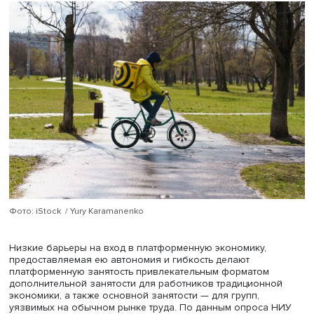
какой-либо опыт платформенной занятости на момент
опроса, оказались услуги репетиторства и преподавани
отметили 17,0% платформенных занятых, — услуги в сфе
информационных технологий (14,7%), и лишь на третьем 
— услуги пассажирских и грузовых перевозок и курьер
доставки (суммарно 13,3%). В 2022 году в аналогичные
были включены 21,1, 17,3 и 13,7% платформенных заняты
соответственно.
По нашим оценкам, среди всех платформенных занятых
зарегистрированы на одной платформе, 27,7% — на дву
20,7% — на трех и более. Среди тех, для кого платформ
занятость является основной, аналогичные показатели
составляют 61,6, 20,3 и 18,1%. Это обстоятельство, с одн
стороны, подтверждает наше предположение о двойном
занятых в больших данных, собираемых с платформ, а 
другой — влияет на специфику будущего регулировани
сегмента платформенной занятости, в котором именно
платформенный работник становится агентом по уплат
взносов в Социальный фонд России.