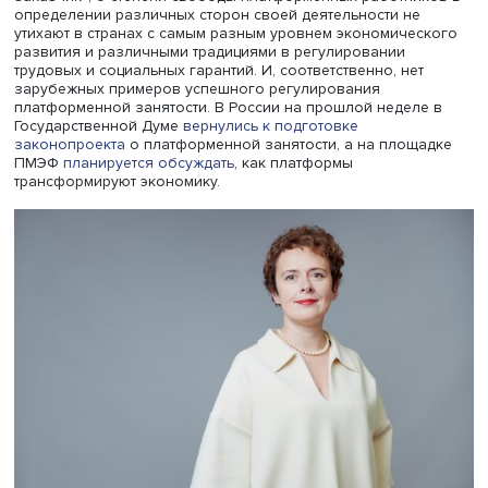
использованием онлайн-платформ и цифровых техноло
не укладывающийся в прокрустово ложе трудового
законодательства, разработанного еще в доцифровую,
индустриальную эпоху. Споры вокруг вопросов о харак
предмете отношений, возникающих в треугольнике
«платформенный работник — цифровая платформа —
заказчик», о степени свободы платформенных работни
определении различных сторон своей деятельности не
утихают в странах с самым разным уровнем экономиче
развития и различными традициями в регулировании
трудовых и социальных гарантий. И, соответственно, нет
зарубежных примеров успешного регулирования
платформенной занятости. В России на прошлой недел
Государственной Думе
вернулись к подготовке
законопроекта
о платформенной занятости, а на площ
ПМЭФ
планируется обсуждать
, как платформы
трансформируют экономику.