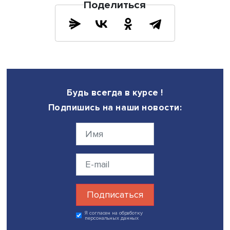
2022 и 2024 годов свидетельствуют о том, что наиболе
ценной с точки зрения получения трудового дохода в 
платформенная занятость оказывается для групп с са
жесткими ограничениями по графику и формату работы
женщин с тремя и более несовершеннолетними детьми 
детьми младше 3 лет, лиц с инвалидностью и студентов. 
самым платформы вносят важный вклад в развитие
инклюзивной занятости и поддержку доходов семей с д
К основным преимуществам платформенной занятости
россияне относят расширение базы заказчиков за рам
своего места проживания, возможность работать из до
гибко и автономно планировать собственный график. К
основным недостаткам — отсутствие оплачиваемого
больничного и отпуска, а также нестабильность заработ
При этом преимущества платформенной занятости в це
видятся людям более явными, чем ее недостатки.
Обновленный аналитический доклад о платформенн
занятости готовится к публикации в рамках
стратегического проекта «
Социальная политика
устойчивого развития и инклюзивного экономическ