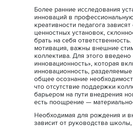
образовательная среда. Д
литературы и интервью с 
которые являются базой д
В центре исследования на
есть инициативы, возника
образования. Главными ак
предложения идей, так и 
выступают учителя.
Более ранние исследовани
инноваций в профессиона
креативности педагога зав
ценностных установок, ск
брать на себя ответствен