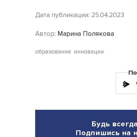
региональный методическ
При этом директор не тол
выступает для них позити
в работу повышает способ
Поэтому директор и сам э
ведет часть уроков, а та
методической работе с уч
ему чужда: он прислушивае
часть решений принимаетс
Как показало исследовани
инновации» возникают и р
реализации инициатив уча
но и ученики, что, в свою