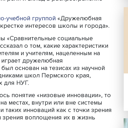
Фото: iStock
 важно поддерживать и поощрять соз
иированных учителями. Решающую рол
образовательная среда и директор с
идерства. Эту тему обсудили на сем
учителя: роли и вклад в распростране
н
научно-учебной группой
«Дружелюбн
а перекрестке интересов школы и гор
ограммы «Сравнительные социальные
ин рассказал о том, какие характери
аместителям и учителям, нацеленным 
в этом играет дружелюбная