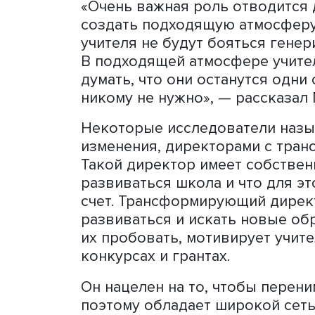
мотивация, важны внешни
коллектива. Для этого вв
инновационность», котор
инновационность, раздел
общее осознание необход
что отсутствие поддержки
барьером на пути внедрен
есть поощрение — материа
Необходимая для рождени
зависит от руководства шк
«Очень важная роль отвод
создать подходящую атмо
учителя не будут бояться
В подходящей атмосфере у