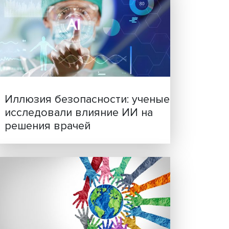
чной
Новые инвестиции: подд
семей становится частью
и», то
бизнес-стратегий
емы
зрения
ь
дрению
ости