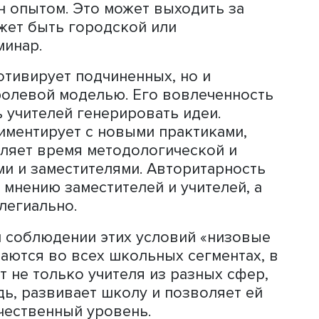
 одни со своей идеей, что это больше
казал Максим Гурин.
 называют директоров, нацеленных 
с трансформирующим типом лидерства
ственное представление о том, как д
ля этого нужно, а не ждет указаний н
директор поощряет преподавателей
ые образовательные практики, не боя
 учителей и заместителей участвовать
перенимать лучшие практики из других
 сетью контактов, направляет учител
 обмен опытом. Это может выходить 
то может быть городской или