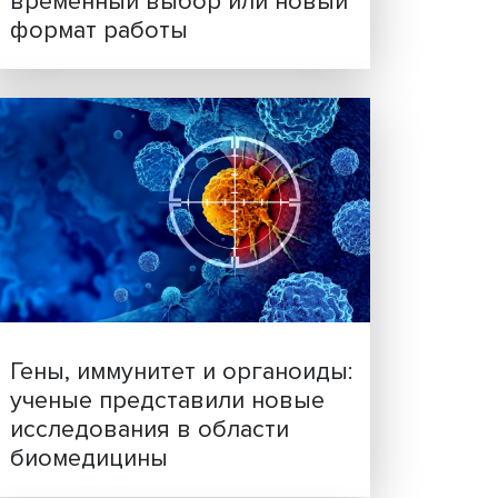
Платформенная занятост
временный выбор или н
формат работы