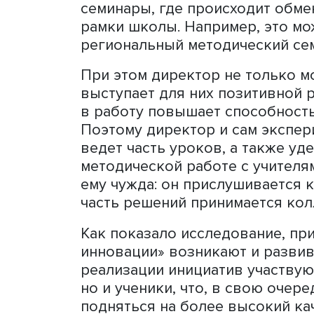
думать, что они останутся
никому не нужно», — расс
Некоторые исследователи
изменения, директорами 
Такой директор имеет соб
развиваться школа и что д
счет. Трансформирующий 
развиваться и искать нов
их пробовать, мотивирует
конкурсах и грантах.
Он нацелен на то, чтобы 
поэтому обладает широкой
семинары, где происходит
рамки школы. Например, э