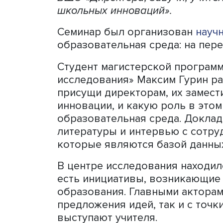
Для развития школы очень
низовых инноваций, иниц
этом играет дружелюбная 
трансформирующим типом л
ВШЭ «Директора, завучи, 
школьных инноваций».
Семинар был организова
образовательная среда: н
Студент магистерской пр
исследования» Максим Гур
присущи директорам, их з
инновации, и какую роль 