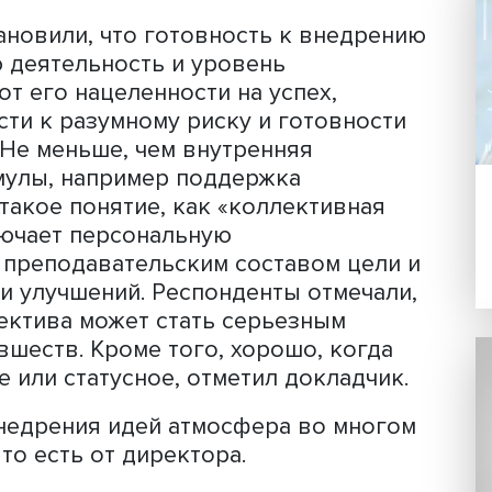
оклад был основан на тезисах из нау
сотрудниками школ Пермского края,
анных для НУГ.
ходилось понятие «низовые инноваци
ющие на местах, внутри или вне сист
торами таких инноваций как с точки 
с точки зрения воплощения их в жизн
я установили, что готовность к вне
льную деятельность и уровень
исят от его нацеленности на успех,
лонности к разумному риску и готовн
ность. Не меньше, чем внутренняя