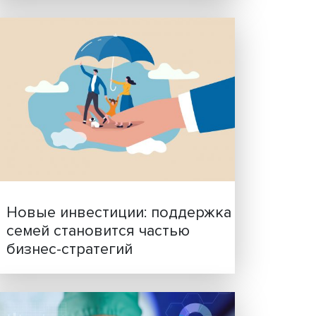
Гены, иммунитет и органо
дание
ученые представили нов
ь в
исследования в области
биомедицины
инаре
ние
ая
ода».
стики
на