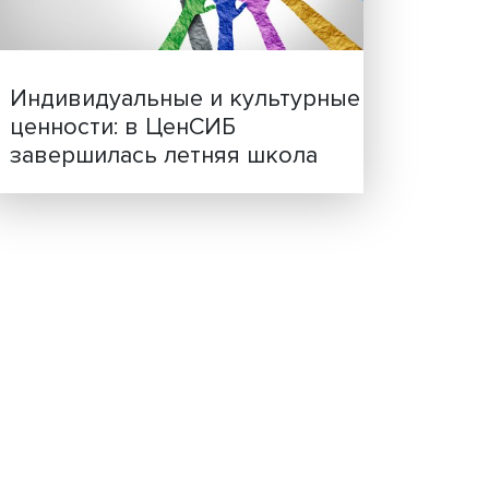
ая
Иллюзия безопасности: 
исследовали влияние ИИ
ели и
решения врачей
чали,
гда
чик.
ногом
ен
м
жизнь.
 и не
Индивидуальные и культ