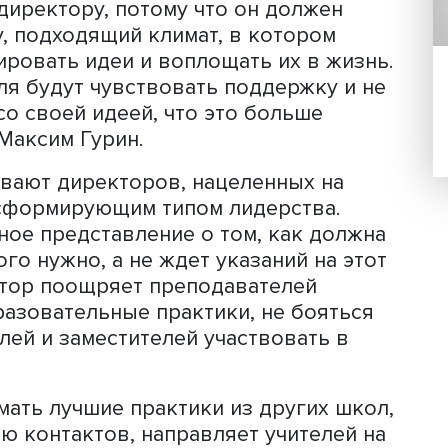
е стимулы, например поддержка
едено такое понятие, как «коллективн
ая включает персональную
яемые преподавательским составом ц
имости улучшений. Респонденты отме
 коллектива может стать серьезным
ия новшеств. Кроме того, хорошо, ко
льное или статусное, отметил доклад
я и внедрения идей атмосфера во м
олы, то есть от директора.
ится директору, потому что он долж
сферу, подходящий климат, в которо
 генерировать идеи и воплощать их в 
чителя будут чувствовать поддержку