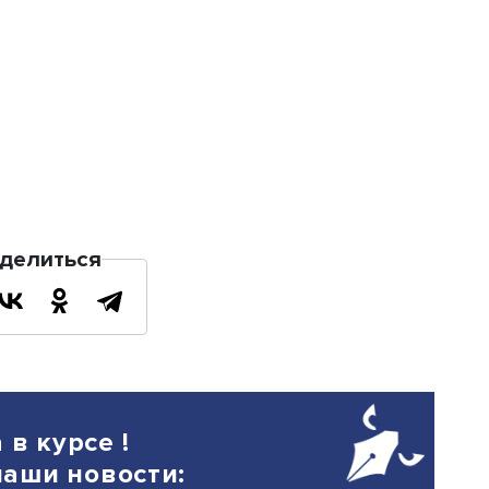
ий семинар.
ько мотивирует подчиненных, но и
вной ролевой моделью. Его вовлечен
ность учителей генерировать идеи.
кспериментирует с новыми практикам
кже уделяет время методологической 
ителями и заместителями. Авторитарн
тся к мнению заместителей и учителе
я коллегиально.
е, при соблюдении этих условий «ни
азвиваются во всех школьных сегмен
ствуют не только учителя из разных 
 очередь, развивает школу и позволяе