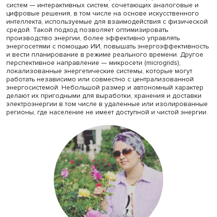
Алексей Михеев
Как с помощью цифровых решений дать ответ на отдел
вызовы, сопровождающие проекты по трансформации
энергетического сектора, обозначил Алексей Михеев,
заведующий Научно-аналитическим центром Института 
энергетики имени Л.А. Мелентьева СО РАН. По его мнен
большой потенциал имеет внедрение киберфизических
систем — интерактивных систем, сочетающих аналоговы
цифровые решения, в том числе на основе искусственн