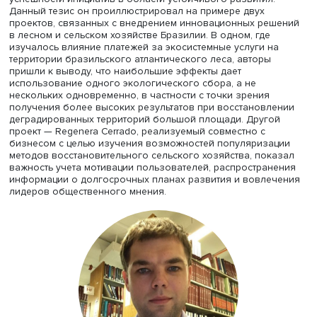
Нуркан Килинч Ата
На нюансах оценивания экономической привлекательн
проектов по энергетическому переходу сфокусировала
внимание в своем докладе
Нуркан Килинч Ата
, старший
научный сотрудник ЛИНТ ИСИЭЗ НИУ ВШЭ, доцент
Университета Аль-Касимия (ОАЭ). Представив для разл
энергетических технологий варианты оценки их доступн
глобальном, национальном масштабе и на уровне
домохозяйств, она подчеркнула важность комплексной
оценки таких проектов с применением разных
количественных методов (например, эконометрическог
оптимизационного моделирования, анализа затрат —
выпуска, затрат — выгод и анализа полного жизненног
цикла). По ее словам, одни и те же проекты по
энергопереходу при применении одного метода оценки
оказывались экономически привлекательными, а при
моделировании иных аспектов — убыточными.