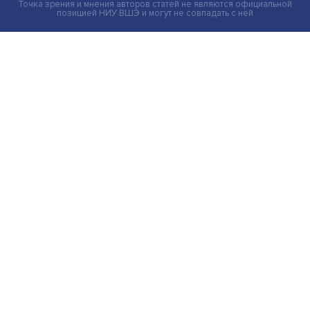
Индивидуальные и культурные ценности: в ЦенСИБ
завершилась летняя школа