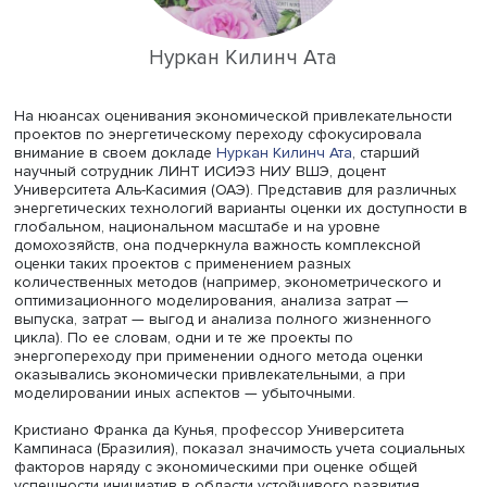
интеллекта, используемые для взаимодействия с физи
средой. Такой подход позволяет оптимизировать
производство энергии, более эффективно управлять
энергосетями с помощью ИИ, повышать энергоэффекти
и вести планирование в режиме реального времени. Д
перспективное направление — микросети (microgrids),
локализованные энергетические системы, которые могу
работать независимо или совместно с централизованн
энергосистемой. Небольшой размер и автономный хар
делают их пригодными для выработки, хранения и дост
электроэнергии в том числе в удаленные или изолиро
регионы, где население не имеет доступной и чистой эн