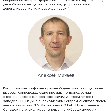
энергетических ресурсов, в первую очередь для наибо
бедных стран и групп населения. При этом стоимость
заемного капитала для строительства объектов
возобновляемой энергетики в развивающихся странах
кратно выше.
Мировое сообщество нуждается в справедливом
энергопереходе с учетом энергетических и экологичес
измерений справедливости, поддержал дискуссию Мух
Асиф, профессор Университета нефти и полезных иско
имени короля Фахда (Саудовская Аравия). Связанное с
общим социально-экономическим неравенством отсутс
энергетической безопасности в развивающихся страна
является серьезной глобальной проблемой, которая в
многом определяет эффективность проектов по
трансформации систем энергоснабжения на уровне
макрорегионов. Профессор считает, что основными
направлениями трансформации энергетики в будущем с
декарбонизация, децентрализация, цифровизация и
дерегулирование (или демократизация).