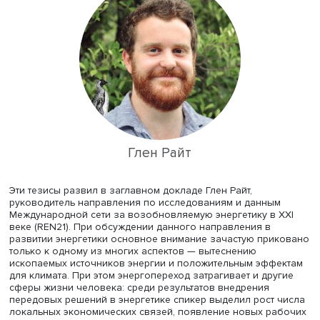
развитие чистых источников энергии, не только сущест
образом меняет энергетический сектор, повышая его
энергоэффективность и экологичность, оптимизируя ег
инфраструктуру, но также оказывает значимое влияние
здоровье, образование и общий уровень жизни людей
это в итоге приводит к заметному росту человеческого
потенциала, укрепляет социальную стабильность и
способствует развитию общества в целом.
Глен Райт