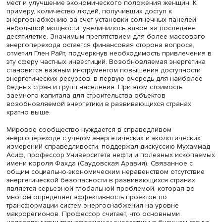
Эти тезисы развил в заглавном докладе Глен Райт,
руководитель направления по исследованиям и данны
Международной сети за возобновляемую энергетику в 
веке (REN21). При обсуждении данного направления в
развитии энергетики основное внимание зачастую при
только к одному из многих аспектов — вытеснению
ископаемых источников энергии и положительным эфф
для климата. При этом энергопереход затрагивает и дру
сферы жизни человека: среди результатов внедрения
передовых решений в энергетике спикер выделил рост
локальных экономических связей, появление новых р
мест и улучшение экономического положения женщин. 
примеру, количество людей, получивших доступ к
энергоснабжению за счет установки солнечных панеле
небольшой мощности, увеличилось вдвое за последне
десятилетие. Значимым препятствием для более массо
энергоперехода остается финансовая сторона вопроса
отметил Глен Райт, подчеркнув необходимость привлеч
эту сферу частных инвестиций. Возобновляемая энерге
становится важным инструментом повышения доступно