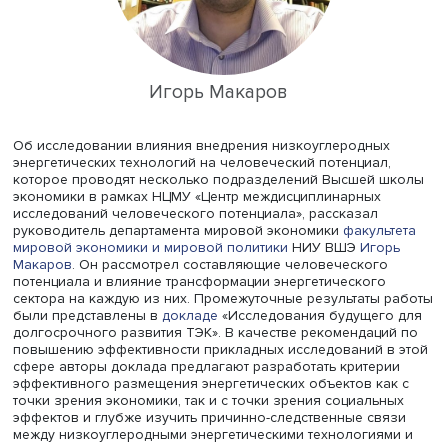
Кристиано Франка да Кунья, профессор Университета
Кампинаса (Бразилия), показал значимость учета соци
факторов наряду с экономическими при оценке общей
успешности инициатив в области устойчивого развития.
Данный тезис он проиллюстрировал на примере двух
проектов, связанных с внедрением инновационных ре
в лесном и сельском хозяйстве Бразилии. В одном, где
изучалось влияние платежей за экосистемные услуги н
территории бразильского атлантического леса, авторы
пришли к выводу, что наибольшие эффекты дает
использование одного экологического сбора, а не
нескольких одновременно, в частности с точки зрения
получения более высоких результатов при восстановл
деградированных территорий большой площади. Друго
проект — Regenera Cerrado, реализуемый совместно с
бизнесом с целью изучения возможностей популяриза
методов восстановительного сельского хозяйства, пок
важность учета мотивации пользователей, распростран
информации о долгосрочных планах развития и вовле
лидеров общественного мнения.