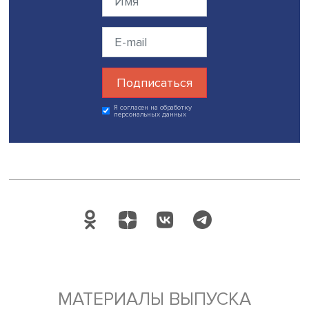
Макаров
. Он рассмотрел составляющие человеческого
потенциала и влияние трансформации энергетического
сектора на каждую из них. Промежуточные результаты 
были представлены в
докладе
«Исследования будущег
долгосрочного развития ТЭК».
В качестве рекомендаци
повышению эффективности прикладных исследований в
сфере авторы доклада предлагают разработать критер
эффективного размещения энергетических объектов ка
точки зрения экономики, так и с точки зрения социаль
эффектов и глубже изучить причинно-следственные св
между низкоуглеродными энергетическими технология
развитием человеческого потенциала.
По
ссылке
можно ознакомиться с видеозаписью
круглого стола «Будущее энергетики: новые технолог
их эффекты для человеческого потенциала».
Дата публикации: 13.05.2024
энергетика
НЦМУ