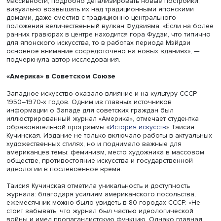
межкультурному взаимодействию в искусстве. Так, студе
го курса образовательной программы
«Востоковедени
ВШЭ Дарья Разухина представила доклад о симбиозе
западной и японской архитектуры в эпоху правления
императора Мэйдзи (1868–1912 годы. —
Ред.
).
Тот период стал временем модернизации и вестерниза
всех сфер жизни японцев. «Приглашенные иностранны
специалисты инженерного и строительного дела приез
японские портовые города и оседали в кварталах,
спроектированных ими самими. Из этих поселений и
появилась новая архитектура в стиле гиёфу, дословно 
псевдозападном стиле», – рассказала она.
Пораженные новым стилем японцы стремились отразит
созданные здания на гравюрах: художники стали
пренебрегать законами перспективы ради акцента на
массивности, подробно детализировать новые построй
визуально возвышать их над традиционными японским
домами, даже сместив с традиционно центрального
положения величественный вулкан Фудзияма. «Если на
ранних гравюрах в центре находится гора Фудзи, что т
для японского искусства, то в работах периода Мэйдзи