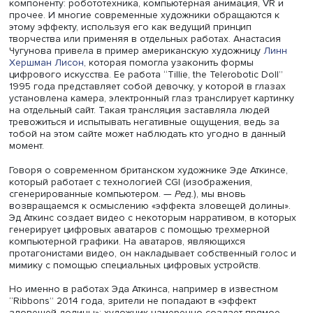
быть скрытым, но обнаружило себя. В искусстве идею ж
можно встретить, например, в работах сюрреалистов.
“Tillie, the Telerobotic Doll” 1995, Линн Хершман Лисон, фото:
lynnhershman.com
«Эффект зловещей долины» представляет собой линию
между искусственной и реальной жизнью. И до тех пор,
эта черта не пересечена, людям может даже быть свой