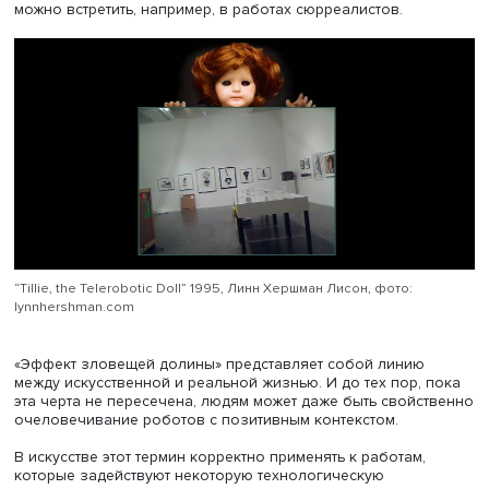
трансляции ценностей западного мира — свободы худо
плюрализма художественных стилей», — добавила она.
результате журнал «Америка» стал территорией коммун
для советских и американских художников, подытожила
исследования.
«Тревожные» технологии
Обсудить цифровое искусство предложила слушателям
студентка магистратуры Лондонского университета Голд
Анастасия Чугунова. Она начала разговор об «эффекте
зловещей долины». Этот термин впервые ввел японски
ученый и робототехник Масахиро Мори. Его исследова
отношения людей к роботам показали, что наличие
человеческих черт у таких машин вызывает позитивны
эмоции лишь до определенного момента. Самые
человекоподобные роботы, напротив, оказываются
неприятны человеку, вызывают у него отвращение.
Автор доклада выявила в этом явлении взаимосвязь с
Фрейда о «жутком» — хорошо знакомые и понятные чер
вместе с тем нечто пугающее и тревожащее. Зигмунд Ф
своих трудах определял жуткое как то, что должно был