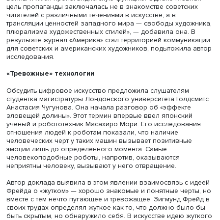
основное внимание сосредоточено на новых зданиях»
подчеркнула автор исследования.
«Америка» в Советском Союзе
Западное искусство оказало влияние и на культуру СС
1950–1970-х годов. Одним из главных источников
информации о Западе для советских граждан был
иллюстрированный журнал «Америка», отмечает студент
образовательной программы «
История искусств
» Таиси
Кучинская. Издание не только включало работы в акту
художественных стилях, но и поднимало важные для
американцев темы: феминизм, место художника в масс
обществе, противостояние искусства и государственно
идеологии в послевоенное время.
Таисия Кучинская отметила уникальность и доступность
журнала: благодаря усилиям американского посольства
ежемесячник можно было увидеть в 80 городах СССР. 
стоит забывать, что журнал был частью идеологическо
войны и имел пропагандистскую функцию. Однако глав
цель пропаганды заключалась не в знакомстве советск
читателей с различными течениями в искусстве, а в