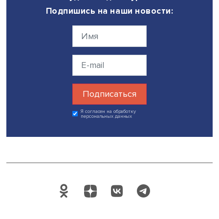
генерирует цифровых аватаров с помощью трехмерной
компьютерной графики. На аватаров, являющихся
протагонистами видео, он накладывает собственный го
мимику с помощью специальных цифровых устройств.
Но именно в работах Эда Аткинса, например в известн
“Ribbons” 2014 года, зрители не попадают в «эффект
зловещей долины»: художник намеренно создает прям
обращение персонажа к зрителю. В этой работе Эд Атк
четко дает понять, что все увиденное — симуляция, вед
конце персонаж, поначалу вызывающий у нас некотор
эмпатию, просто сдувается как воздушный шарик.
Фото: iStock
Дата публикации: 21.03.2022
Автор:
стажеры-исследователи Проектно-учебной
лаборатории экономической журналистики НИУ ВШЭ Я
Лысюк и Милена Серкебаева
репортаж о событии
наука
искусство