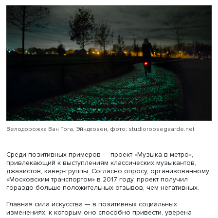
новые инвестиции, ведет к росту туризма, поддерживая
бизнес», — подчеркнула спикер.
В качестве примера она рассказала, как велодорожки
Эйндховена — города на юге Нидерландов — были
отреставрированы и оформлены в стилистике работ Ван
В России, по словам Химены Фуэнтес, также есть место
развитию творческой среды, хотя централизация инвест
крупных городах и несерьезное отношение к сообщест
художников зачастую сдерживают этот процесс.