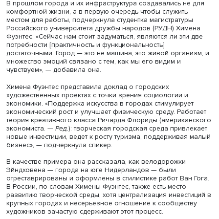
общественной жизни, о западных и восточных течениях
делились опытом искусствоведческих исследований и
наблюдений, обсуждали образы святых на древних ико
границы взаимодействия NFT-искусства со зрителями.
На грани искусства и экономики
В прошлом города и их инфраструктура создавались не
комфортной жизни, а в первую очередь чтобы служить
местом для работы, подчеркнула студентка магистратур
Российского университета дружбы народов (РУДН) Хим
Фуэнтес. «Сейчас нам стоит задуматься, являются ли эти
потребности [практичность и функциональность]
достаточными. Город — это не машина, это живой орган
множество эмоций связано с тем, как мы его видим и
чувствуем», — добавила она.
Химена Фуэнтес представила доклад о городских
художественных проектах с точки зрения социологии и
экономики. «Поддержка искусства в городах стимулируе
экономический рост и улучшает физическую среду. Раб
теория креативного класса Ричарда Флориды (америка
экономиста. —
Ред.
): творческая городская среда привл