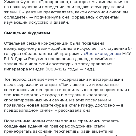
Велодорожка Ван Гога, Эйндховен, фото: studioroosegaarde.n
Среди позитивных примеров — проект «Музыка в метро»
привлекающий к выступлениям классических музыканто
джазистов, кавер-группы. Согласно опросу, организов
«Московским транспортом» в 2017 году, проект получил
гораздо больше положительных отзывов, чем негативн
Главная сила искусства — в позитивных социальных
изменениях, к которым оно способно привести, уверен
Химена Фуэнтес. «Пространства, в которых мы живем, в
на наши чувства и поведение, они задают структуру на
жизни. Вы даже не представляете, какой огромной сил
обладаете», — подчеркнула она, обращаясь к студентам
изучающим искусство и дизайн.
Смещение Фудзиямы
Отдельная секция конференции была посвящена