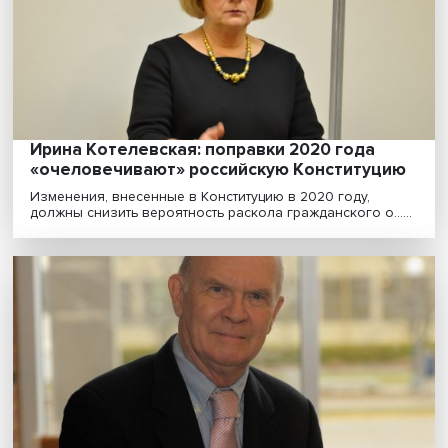
Доля непьющих россиян растет преимущественно за 
тех, кто никогда и не начинал употреблять ал......
Эльфы и стихи: как студенты-юристы Выш
осваивают новые форматы презентации
докладов
Департамент частного права факультета права НИУ
провел международную научную конференцию по в....