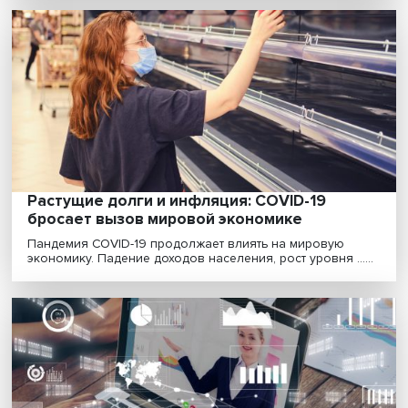
Лев Сокольщик: соперничество США с
Россией и Китаем становится основой
нынешнего мирового порядка
Россия остается для США геополитическим и
идеологическим соперником, в американской элите
сложилс......