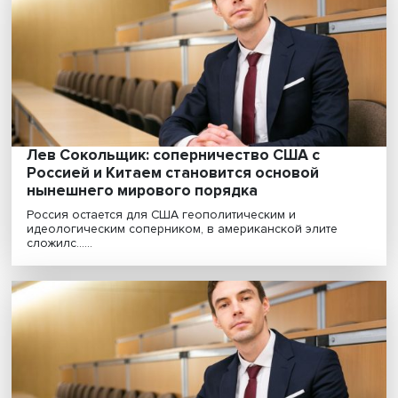
выбрасывают продукты
Каждый год на свалку, по данным Росстата, попадает
четверти купленных россиянами продовольстве......
Ученые объяснили, почему Александр
Невский стал символом национальной
идентичности
В рамках подготовки ко Всемирной
конференции&nbsp;по межрелигиозному и