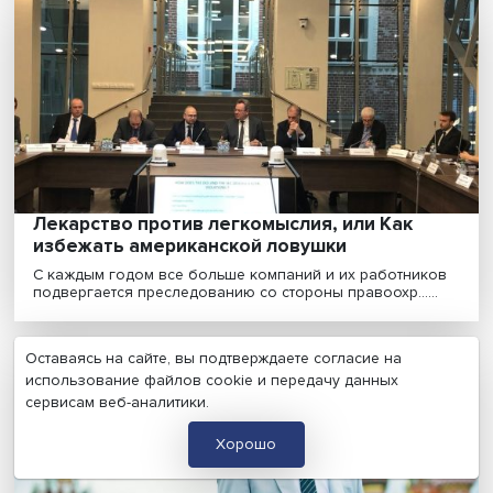
Валерий Федоров: оценка бизнесом
инвестпривлекательности регионов част
отличается от докладов губернаторов
Инвестрейтинг Агентства стратегических инициатив (А
уже семь лет измеряет инвестиционную привл......
Ассимиляция, сепарация, интеграция: как
русские приспосабливались к новым