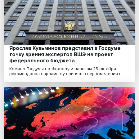
Леонид Григорьев: коронакризис сделал
бедных еще беднее
Как пандемия COVID-19 и вызванный ею кризис
отразились на благосостоянии граждан и
трансформирова......