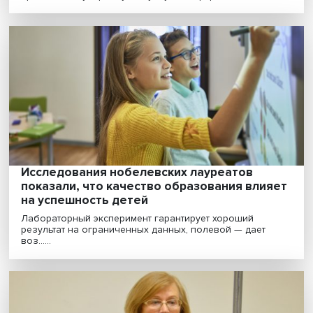
обойтись — регулирование цифровых
платформ переходит в законодательную
сферу
В польском Катовице с 6 по 10 декабря проходит Фо
ООН по управлению интернетом (IGF 2021). В э......
Уйти с работы и забеременеть: как
перестать пить