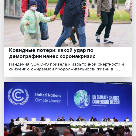
миллениалов
Как исследователи определяют границы разных
поколений? Какие тренды в поведении тех, кто
взрослел......
Российский профиль: как заработок зави
от трудового стажа
В России трудовой опыт последовательно ведет к ро
зарплаты, но ее пик остается относительно не......