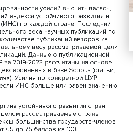
отает над поиском ответов на приори
 сбалансированности усилий страны 
ированность усилий внутри страны мо
й устойчивого развития. Исходя из э
 что приоритетное финансирование
м на научные исследования,
ьные приоритеты развития. Техниче
ем исследовании означает, что, к при
кие показатели по ряду целей устойч
 ставится задача по поиску ответов н
ассказал Сергей Ревякин.
балансированности усилий высчитывал
значений индекса устойчивого развит
зации (ИНС) по каждой стране. После