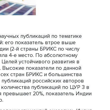
енно ниже среднего. При этом по
вого развития (по 11 из 17) Россия
БРИКС. Самая большая разница наблю
нством и развития городов и населе