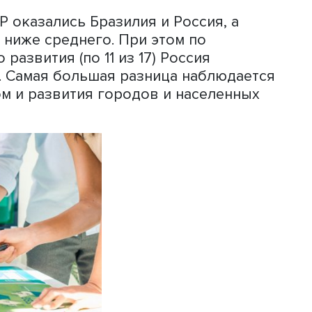
ние удельного веса научных публика
бщем количестве публикаций авторов
ному удельному весу рассматриваемо
е публикаций. Данные о публикацио
ме ЦУР за 2019-2023 рассчитаны на о
проиндексированных в базе Scopus (с
ренциях). Усилия по конкретной ЦУР
ными, если ИНС больше или равен зн
ития.
щая картина устойчивого развития ст
ая. В целом рассматриваемые стран
й, индексы большинства государств-
ний от 65 до 75 баллов из 100.
у ЦУР оказались Бразилия и Россия,