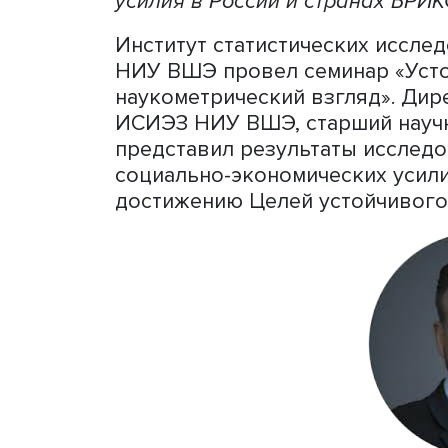
Ученые ищут решение сам
Власти ставят перед науко
проблемные вопросы и фи
национальные приоритеты 
усилия в России и страна
Институт статистических 
НИУ ВШЭ провел семинар «
наукометрический взгляд»
ИСИЭЗ НИУ ВШЭ, старший
представил результаты ис
социально-экономических 
достижению Целей устойчи