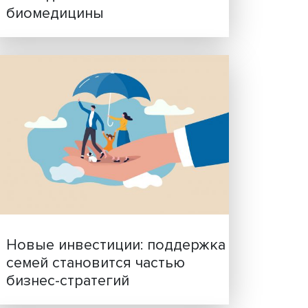
Гены, иммунитет и органо
ученые представили нов
исследования в области
биомедицины