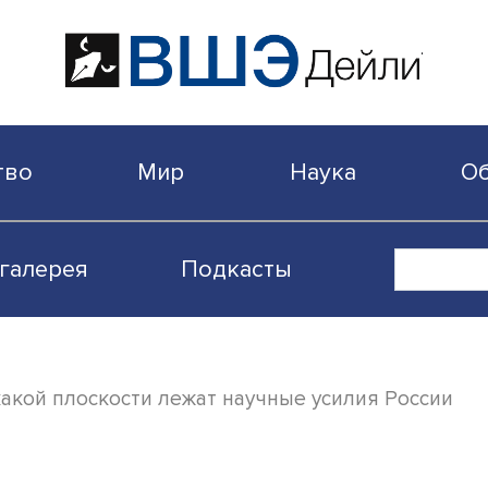
бщество
Мир
Наука
Видеогалерея
Подкасты
в: в какой плоскости лежат научные усил