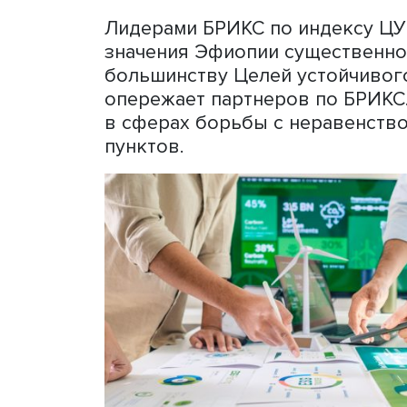
высчитывался как отноше
рассматриваемой ЦУР в о
данной страны к аналогич
в общемировом количеств
активности авторов по те
данных научных изданий, 
обзоры, доклады на конфе
считаются сбалансирован
индекса устойчивого разв
Расчеты показали, что об
БРИКС довольно однородн
выступают единой группо
попадают в диапазон значе
Лидерами БРИКС по индекс