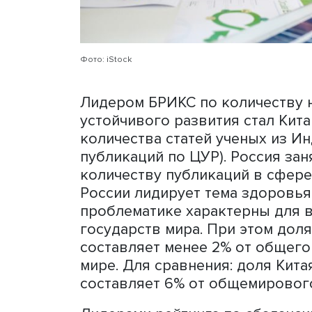
значения Эфиопии существ
большинству Целей устойчи
опережает партнеров по 
в сферах борьбы с нераве
пунктов.