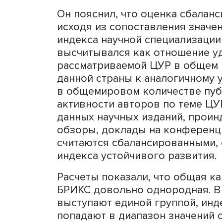
общества. Если наука раб
вызовы, можно говорить о
достижении ЦУР. Сбаланс
помочь в достижении целе
гипотезы предполагается,
направляется государство
поддерживающие национал
сбалансированность в наш
если страна имеет невысо
развития, то перед наукой
проблемные вопросы», - р
Он пояснил, что оценка с
исходя из сопоставления 
индекса научной специали