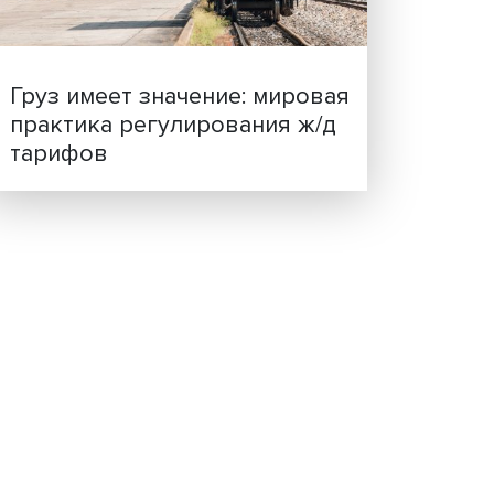
ценности: в ЦенСИБ
тетные
завершилась летняя шко
в
жет
той
ски
меру,
ивого
а эти
ась,
ия и
дний
Груз имеет значение: мир