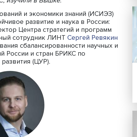
Фото: iStock
ых важных для своей страны проблем.
й задачи по поиску ответов на наибо
нансируют исследования, поддержив
развития. Насколько сбалансированы
х БРИКС, изучили в Вышке.
исследований и экономики знаний (ИС
Устойчивое развитие и наука в Росс
. Директор Центра стратегий и прогр
 научный сотрудник ЛИНТ
Сергей Ре
следования сбалансированности науч
усилий России и стран БРИКС по
вого развития (ЦУР).