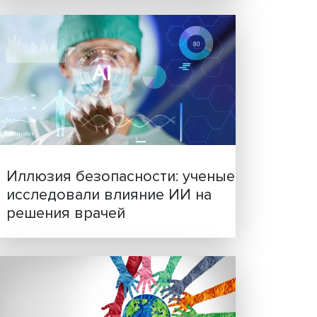
Новые инвестиции: подд
лее
семей становится частью
ающие
бизнес-стратегий
 их
ИЭЗ)
ии:
амм
вякин
ных и