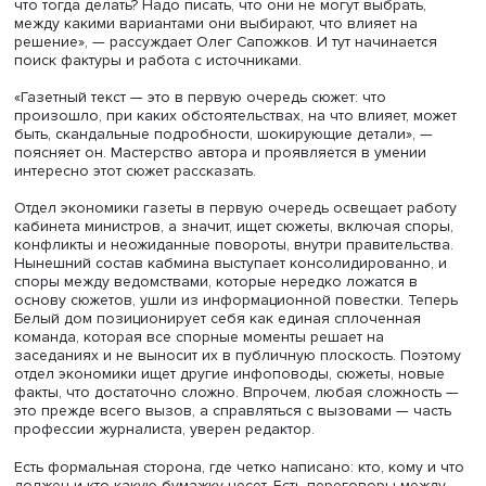
Олег Сапожков, фото: Михаил Воронин / Высшая школа эконо
Например, нужно написать о том, что министр финансов
министр промышленности и торговли просидели в каби
премьера восемь часов. «Само по себе время неинтере
что тогда делать? Надо писать, что они не могут выбрать
между какими вариантами они выбирают, что влияет на
решение», — рассуждает Олег Сапожков. И тут начинает
поиск фактуры и работа с источниками.
«Газетный текст — это в первую очередь сюжет: что
произошло, при каких обстоятельствах, на что влияет, 
быть, скандальные подробности, шокирующие детали»,
поясняет он. Мастерство автора и проявляется в умени
интересно этот сюжет рассказать.
Отдел экономики газеты в первую очередь освещает р
кабинета министров, а значит, ищет сюжеты, включая сп