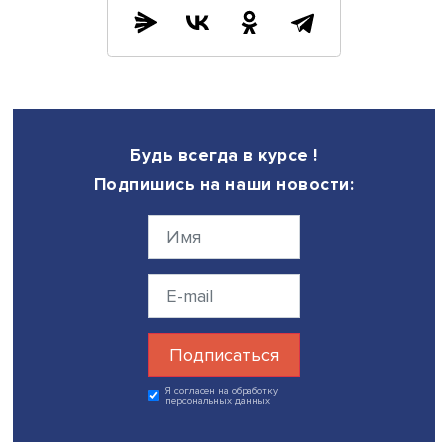
Политологи называют чиновников такого ранга, как
министры, политическими. Однако в разговорах с
журналистами они избегают политических терминов и б
политике. Чтобы понять политические пристрастия
правительства — а это нередко бывает необходимо для 
чтобы понять логику его решений, — нужно внимательн
читать документы, в первую очередь пояснительные зап
законопроектам. В записках можно увидеть, к какому
сценарию склоняется то или иное ведомство. «Это дов
занятная игра с текстом», — признается Олег Сапожков.
менее занятна и задача донести понятую интонацию до
читателя.
Фото: natlibraryrm.ru
Дата публикации: 20.05.2022
Автор:
стажер-исследователь Проектно-учебной лабор
экономической журналистики НИУ ВШЭ Артем Самойло
экспертиза
СМИ
журналистика