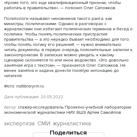
Фото: Михаил Воронин / Высшая школа экономики
У бюрократического языка свои каноны. Так, начало
полезного текста в таком документе — «ориентировочн
третий абзац», делится опытом Олег Сапожков. «Первы
абзац — это “во исполнение решения политического
руководства…”, второй — “в соответствии с действием
постановления от…”, а вот в третьем абзаце уже можно 
найти», — говорит он.
Читать и понимать проекты законов, пояснительные зап
ним и другие документы — «квалификационный признак
журналиста, пишущего про регулирование экономики. 
может успешно применяться и в других видах деятельно
«Кроме того, это еще квалификационный признак, чтоб
работать в правительстве», — пояснил Олег Сапожков.