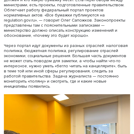
конфликты и неожиданные повороты, внутри правительс
Нынешний состав кабмина выступает консолидированно
споры между ведомствами, которые нередко ложатся в
основу сюжетов, ушли из информационной повестки. Т
Белый дом позиционирует себя как единая сплоченная
команда, которая все спорные моменты решает на
заседаниях и не выносит их в публичную плоскость. По
отдел экономики ищет другие инфоповоды, сюжеты, но
факты, что достаточно сложно. Впрочем, любая сложно
это прежде всего вызов, а справляться с вызовами — ч
профессии журналиста, уверен редактор.
Есть формальная сторона, где четко написано: кто, кому
должен и кто какую бумажку несет. Есть переговоры ме
министрами, есть проекты, подготовленные правительст
Облегчает работу федеральный портал проектов
нормативных актов. «Все бумажки публикуются на
regulation.gov.ru», — говорит Олег Сапожков. Законопр
представлены там с пояснительными записками —
министерство должно описать конструкцию изменений 
обоснование, «почему это будет хорошо».
Через портал идут документы из разных отраслей: нал