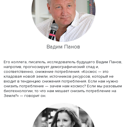
Космос & метавселенная
Говоря о будущем и освоении новых пространств,
большинство участников дискуссии пришли к консенсус
вопросе безграничности желаний человека, которые в
за пределы земного пространства. Для их реализации
важным становится дальнейшее освоение космоса. Реж
сценарист, писатель, лауреат ряда литературных премий
Ханипаев видит объяснение данных процессов в жела
получить дополнительные ресурсы из-за их естественн
ограниченности.