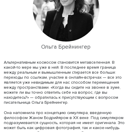
Вадим Панов
Его коллега, писатель, исследователь будущего Вадим 
напротив, прогнозирует демографический спад и,
соответственно, снижение потребления. «Космос — это
кладовая новой земли, источников ресурсов, который 
входит в тенденцию снижения потребления. Если нам н
снизить потребление — зачем нам космос? Если мы ра
биотехнологии, то что нам мешает снизить потребление
Земле?» — говорит он.