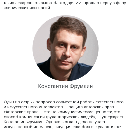
интеллект лишь беспрекословно следует алгоритму. Вт
вытекающим из этого, отличием является ограниченнос
в креативности.
Тем не менее с помощью смешанных методов примене
искусственного интеллекта люди приходят даже к науч
изобретениям. Например, российские ученые основали
биотехнологическую компанию Insilico Medicine, котора
активно использует методы глубокого машинного обу
для создания новых лекарств. В январе 2023 года одн
таких лекарств, открытых благодаря ИИ, прошло перву
клинических испытаний.