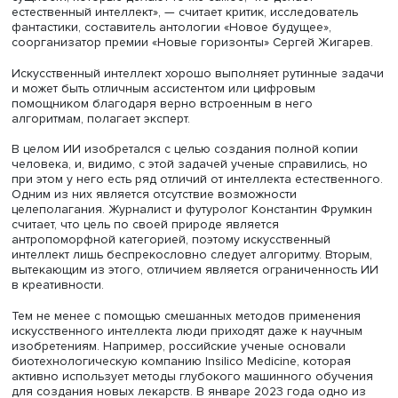
Алгоритм & креативность
Дать точное определение, что такое искусственный инт
(ИИ), сложно, однако еще больше трудностей мы испыт
при попытке сравнивать себя с ним. «Искусственным
интеллектом мы можем называть те конструкции, алгори
сущности, которые делают то же самое, что делает
естественный интеллект», — считает критик, исследовате
фантастики, составитель антологии «Новое будущее»,
соорганизатор премии «Новые горизонты» Сергей Жиг
Искусственный интеллект хорошо выполняет рутинные 
и может быть отличным ассистентом или цифровым
помощником благодаря верно встроенным в него
алгоритмам, полагает эксперт.
В целом ИИ изобретался с целью создания полной коп
человека, и, видимо, с этой задачей ученые справились
при этом у него есть ряд отличий от интеллекта естеств
Одним из них является отсутствие возможности
целеполагания. Журналист и футуролог Константин Фру
считает, что цель по своей природе является
антропоморфной категорией, поэтому искусственный