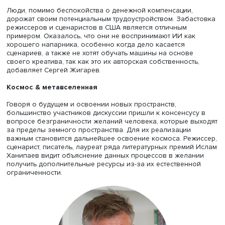
Константин Фрумкин
Один из острых вопросов совместной работы естестве
и искусственного интеллектов — защита авторских прав
«Авторские права — это не коммунистические ценности,
способ компенсации труда творческих людей», — утвер
Константин Фрумкин. Однако, когда в дело вступает
искусственный интеллект, ситуация еще больше усложня
Люди, помимо беспокойства о денежной компенсации,
дорожат своим потенциальным трудоустройством. Заба
режиссеров и сценаристов в США является отличным
примером. Оказалось, что они не воспринимают ИИ как
хорошего напарника, особенно когда дело касается
сценариев, а также не хотят обучать машины на основе
своего креатива, так как это их авторская собственност
добавляет Сергей Жигарев.