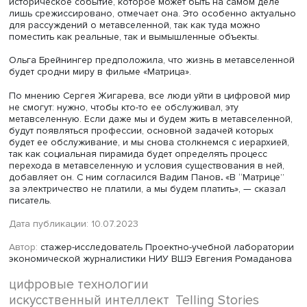
Ольга Брейнингер
Альтернативным космосом становится метавселенная. В
какой-то мере мы уже в ней. В последнее время границ
между реальным и вымышленным стирается все больше
переходы по ссылкам, участие в онлайн-встречах — все
является уже невидимым для нас способом перемещен
между пространствами. «Когда вы сидите на звонке в зу
можете ли вы точно ответить себе на вопрос, где вы
находитесь?» — обратилась к присутствующим с вопрос
писательница Ольга Брейнингер.
Она напомнила про концепцию симулякра, введенную
философом Жаном Бодрийяром в XX веке. Под симуля
подразумевается сущность, которая не имеет оригинала