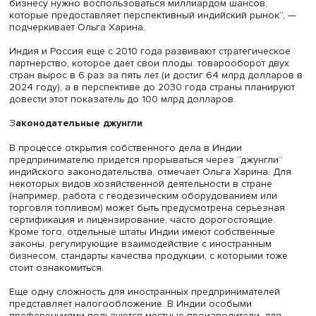
производству сырой стали. Также в стране развит
рынки электроники (его объем оценивается в 118 
долларов), нефтехимической промышленности (17
долларов) и текстиля (100 млрд долларов).
Своим партнером Индию хотят сделать многие страны,
которые ориентируются на потенциал страны и показат
успешного экономического развития. “Сотрудничество 
Индией налаживают и западные страны, и развитые
государства Азии, поэтому именно сейчас российскому
бизнесу нужно воспользоваться миллиардом шансов,
которые предоставляет перспективный индийский рыно
подчеркивает Ольга Харина.
Индия и Россия еще с 2010 года развивают стратегиче
партнерство, которое дает свои плоды: товарооборот д
стран вырос в 6 раз за пять лет (и достиг 64 млрд долл
2024 году), а в перспективе до 2030 года страны плани
довести этот показатель до 100 млрд долларов.
З
аконодательные джунгли
В процессе открытия собственного дела в Индии