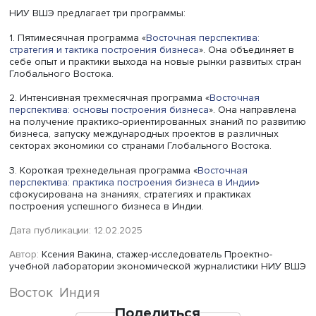
Фото: iStock
Также индийские женщины считают, что в России хоро
развита индустрия красоты. Соответственно, бизнес в э
сфере был бы очень популярен.
Индийские потребители уважают русскую культуру и не 
пробовать новое. Наир Девадатан привел в пример
российских бизнесменов, которые смогли успешно
обосноваться на рынке с такими продуктами как торт м
и сметана, которых никогда не было в Индии.
Заинтересованы местные жители и в российском
образовании, туризме, даже в танцевальной индустрии:
открыть в Индии студию танцев по типу “Тодес”, как в Ро
то в индийцах откликнется их национальное кино,
неотъемлемой частью которого являются танцы, и этот 
станет очень успешным”, — уверен Наир Девадатан.