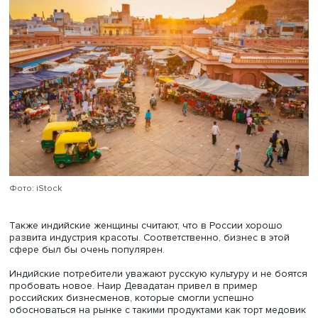
Он рассказал, что индийское общество глубоко религи
иерархично, и это отражается на стиле ведения бизнес
внутри страны. Иностранному предпринимателю необх
уважать местные традиции, а также попытаться найти
полезные связи — так ускорится поиск бизнес-партнер
установление хороших деловых отношений.
По словам Наира Девадатана, индийцы обращают вним
на новости о происходящем в мире и активно пользуют
соцсетями, где Россия нередко выставляется в негатив
ключе. В таких условиях российским бизнесменам буде
сложно сразу завоевать доверие, поэтому надо занима
продвижением России в индийских медиа и настраиват
культурную коммуникацию, отмечает спикер.
Топ направлений для российского бизнеса
Российские предприниматели могут развивать в Индии
стартапы в области информационных технологий и
искусственного интеллекта, говорит Наир Девадатан.
Введение жестких санкций против России заставило
индийские компании и правительство задуматься о