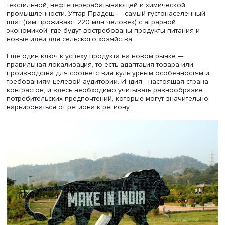
Таким образом, предпринимателям необходимо заран
изучить особенности национального и местного
законодательства, чтобы понимать все риски, отмечает
Харина.
Автономные штаты
Важно помнить, что Индия — федеративное государство
котором штаты обладают долей автономии в вопросах
законодательства. Это позволяет сохранять единство с
в условиях сильных культурных различий. Успех бизнес
будет зависеть от того, как предприниматель адаптирует
особенностям конкретных регионов государства. Важн
правильно соотнести возможности продаваемого прод
или услуги с потребностями штата, в котором планирует
запустить бизнес.
Например, в штате Махараштра находится финансовый 
Мумбаи, для которого будет актуален бизнес в банков
сфере. Штат Гуджарат — бурно развивающийся центр
текстильной, нефтеперерабатывающей и химической
промышленности. Уттар-Прадеш — самый густонаселен