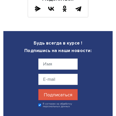
“Продвигать Россию – это и есть бизнес”, — подчеркива
Ольга Харина добавляет, что “индийцы — отважные люд
никакие трудности не смогут остановить Индию в желан
сотрудничать с Россией. Товарооборот между странами 
имеются положительные тенденции в научном партнерс
других областях - а значит, можно будет преодолеть и
сложности с продвижением российского малого и сред
бизнеса.
Вышка научит
В Вышке запущены новые программы бизнес-образов
«Восточная перспектива» для предпринимателей, рабо
со странами Ближнего и Среднего Востока, Северной А
Индо-Тихоокеанского региона. Они нацелены на
формирование знания об особенностях построения б
на восточных рынках.
НИУ ВШЭ предлагает три программы:
1. Пятимесячная программа «
Восточная перспектива:
стратегия и тактика построения бизнеса
». Она объединя