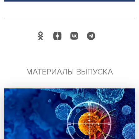
себе опыт и практики выхода на новые рынки развитых
Глобального Востока.
2. Интенсивная трехмесячная программа «
Восточная
перспектива: основы построения бизнеса
». Она напра
на получение практико-ориентированных знаний по ра
бизнеса, запуску международных проектов в различны
секторах экономики со странами Глобального Востока.
3. Короткая трехнедельная программа «
Восточная
перспектива: практика построения бизнеса в Индии
»
сфокусирована на знаниях, стратегиях и практиках
построения успешного бизнеса в Индии.
Дата публикации: 12.02.2025
Автор:
Ксения Вакина, стажер-исследователь Проектно-
учебной лаборатории экономической журналистики Н
Восток
Индия
Поделиться