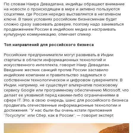
подчеркивает Ольга Харина, необходимо развивать в 
российский средний и малый бизнес в других сферах.
Например, Россия может предложить свои разработки 
области IT и инноваций, искусственного интеллекта,
обеспечить доступ к сельскохозяйственным инициатива
Индийский культурный код
Индийский эксперт по разработке GR-инструментов и
выстраиванию коммуникации бизнеса и власти, предста
медиаконгломерата “The Times of India” в России Наир
Девадатан обращает внимание, что при выходе на инд
рынок компании так или иначе сталкиваются с местным
органами власти и необходимостью культурной адаптац
В Индии, по его словам, в основном представлены кру
или государственные российские компании, а средний 
малый бизнес - очень слабо. У многих российских
бизнесменов сложилось стереотипное представление 
Индии как о стране с непреодолимыми бюрократическ
сложностями для иностранного бизнеса. Однако, здесь
успешно работают многие небольшие западные компан
так что это лишь проблема восприятия, подчеркивает эк