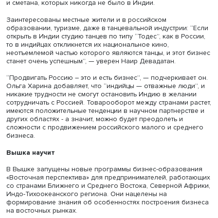
собственном технологическом и цифровом суверенитет
Индии, например, не существует альтернатив поисковом
сервису Google или программному обеспечению Microso
делает ее уязвимой перед какими-либо ограничениями
сфере IT. Это, в свою очередь, шанс для российского б
продвигать отечественные информационные технологи
достижения. “У нас были бы очень кстати приложения
“Госуслуги” или Сбер, как в России”, — говорит эксперт.