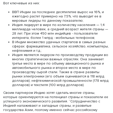
бизнеса можно через экономические показатели разв
страны, отметила ведущий индолог
Центра комплексны
европейских и международных исследований
НИУ ВШЭ
эксперт в области экономики и бизнеса Индии, консуль
развитию партнерских отношений со странами Азии и
наставник проекта “Лидеры России”
Ольга Харина
.
Вот ключевые из них:
ВВП Индии за последнее десятилетие вырос на 16
ежегодно растет примерно на 7,5%, что выводит ее
мировые лидеры по данному показателю;
Индия лидирует в мире по количеству населения —
миллиарда человек, а средний возраст жителя ст
28 лет. При этом 450 млн индийцев - пользователи
интернета, более 1 млрд - мобильных телефонов;
В Индии множество удачных стартапов в самых ра
сферах: фармацевтика, сельское хозяйство, компь
нефтехимия и т.д.;
Индия является лидером по производству продук
многих стратегически важных отраслях. Она заним
третье место в мире по объему авиационного рын
автомобильного рынка и второе место в мире по