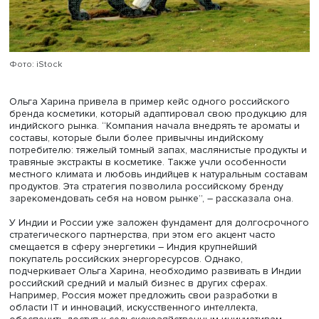
штат (там проживают 220 млн человек) с аграрной
экономикой, где будут востребованы продукты питания
новые идеи для сельского хозяйства.
Еще один ключ к успеху продукта на новом рынке —
правильная локализация, то есть адаптация товара или
производства для соответствия культурным особенност
требованиям целевой аудитории. Индия - настоящая ст
контрастов, и здесь необходимо учитывать разнообраз
потребительских предпочтений, которые могут значите
варьироваться от региона к региону.