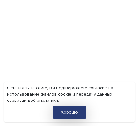
Груз имеет значение: мировая практика регулировани
тарифов
Экономика
Общество
Мир
Наука
Образование
Мнения
Фотогалерея
Видеогалерея
Подкасты
О нас
Контакты