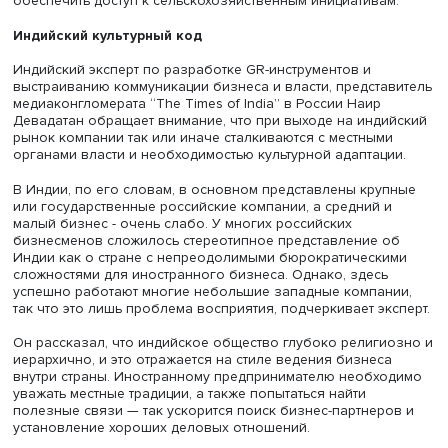
Фото: iStock
Ольга Харина привела в пример кейс одного российск
бренда косметики, который адаптировал свою продукц
индийского рынка. “Компания начала внедрять те аром
составы, которые были более привычны индийскому
потребителю: тяжелый томный запах, маслянистые прод
травяные экстракты в косметике. Также учли особеннос
местного климата и любовь индийцев к натуральным со
продуктов. Эта стратегия позволила российскому брен
зарекомендовать себя на новом рынке”, – рассказала 
У Индии и России уже заложен фундамент для долгоср
стратегического партнерства, при этом его акцент часто
смещается в сферу энергетики – Индия крупнейший
покупатель российских энергоресурсов. Однако,