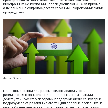
предпринимателю придется прорываться через “джунгл
индийского законодательства, отмечает Ольга Харина.
некоторых видов хозяйственной деятельности в стране
(например, работа с геодезическим оборудованием ил
торговля топливом) может быть предусмотрена серьезн
сертификация и лицензирование, часто дорогостоящие
Кроме того, отдельные штаты Индии имеют собственны
законы, регулирующие взаимодействие с иностранным
бизнесом, стандарты качества продукции, с которыми т
стоит ознакомиться.
Еще одну сложность для иностранных предпринимателе
представляет налогообложение. В Индии особыми
преференциями пользуются местные производители, д
иностранных же компаний налоги достигают 40% от пр
а их взимание сопровождается сложными бюрократиче
процедурами.