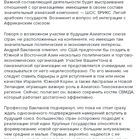
«Сейчас процесс вряд ли будет идти более высокими
темпами», — предположил Андрей Бакланов. В СВМДА 
лидеров, интересы которых могут не совпадать или даж
противоречить друг другу: Россия, Китай, Индия, Турция
Япония. На особую роль могут претендовать и другие с
По мнению эксперта ВШЭ, важно четко решить проблем
инклюзивности организации. Если принимать в нее все
желающих, возникнет вопрос о возможности деятельно
внутри организации отдельных региональных сообщест
Отдельная проблема — участие стран с устоявшимися
политическими институтами западного образца, таких к
Южная Корея и Израиль, а также Япония, которая регу
критикует Россию и предъявляет ей территориальные
претензии. При этом очевидно, что без Японии
континентальная организация будет неполной.
Важной составляющей деятельности будет выстраиван
отношений с организациями, имеющими в своем состав
значительный азиатский компонент, — ШОС, БРИКС, Ли
арабских государств. Возникнет и вопрос об интеграци
Африканским союзом.