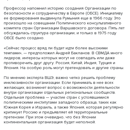
идею создания Азиатского союза. По словам Андрея
Бакланова, руководство отечественного дипломатичес
ведомства полагает, что идею можно реализовать в
несколько этапов.
В частности, министр иностранных дел России Сергей 
полагает, что ООН необходимо дополнить региональны
макрорегиональными организациями. Одновременно,
пояснил Андрей Бакланов, конфиденциальные контакты
дипломатами и экспертами разных стран показали, что 
видят формат союза одинаково. Например, представит
Узбекистана считают, что органы управления следует н
концентрировать в Казахстане, а рассредоточить по ра
странам Центральной Азии.
Профессор напомнил историю создания Организации 
безопасности и сотрудничеству в Европе (ОБСЕ). Иници
ее формирования выдвинула Румыния еще в 1966 году.
произошло на совещании Политического консультатив
комитета стран Организации Варшавского договора. Пя
обсуждалась структура организации, и только в 1975 го
ОБСЕ было создано.