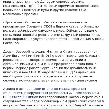
мнению эксперта ВШЭ, в отсутствии механизмов, а такж
том, что нет личностей, которым доверяют все страны. 
того, нет навыков формирования неполитизированных
мониторинговых механизмов. Между тем они крайне ва
особенно если иметь в виду продолжающиеся конфлик
между Индией и Пакистаном, КНДР и Южной Кореей и д
Пока достигнута договоренность о формировании гру
экспертов высокого уровня, которая будет рассматрива
предложения по созданию инструментов мониторинга.
Предполагается, что в будущей организации большую 
будут играть страны Центральной Азии, что важно для Р
которая сохраняет влияние на регион. Сами
центральноазиатские государства претендуют на особу
в организации, уже сейчас заметны трения между
Казахстаном и Узбекистаном по поводу роли в будуще
союзе.
Непростая проблема — участие в организации Турции,
которая стремится играть в будущем партнерстве весо
роль, продвигать свои интересы, в том числе наращива
торгово-экономические связи. Взаимодействовать с ум
сильным и изощренным партнером сложно, но это позв