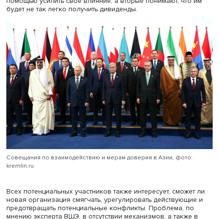
Говоря о возможном участии в будущем Азиатском со
стран, не расположенных на континенте, но имеющих т
значительные политические и экономические интересы
Андрей Бакланов отметил, что США предпочли бы созда
Южной и Восточной Азии несколько политических и то
экономических организаций. Участие Вашингтона в
паназиатской организации не представляется очевидн
отказываться от него нецелесообразно. По его мнению
следует ставить барьеры и для вступления в том или ин
качестве Израиля, Южной Кореи, а также Австралии и 
Зеландии, играющих важную роль в Азиатско-Тихооке
регионе. Сейчас, полагает он, важно сохранить костяк
который работает достаточно эффективно.
Профессор Бакланов подчеркнул, что пока не стоит ср
ждать однозначного подтверждения намерений вступит
будущий союз, большинство стран осторожно подходят
реализации этой идеи. Крупные государства относятся 
формированию новой организации с бо́льшим энтузиа
чем средние и малые. Первые, вероятно, надеются с ее
помощью усилить свое влияние, а вторые понимают, чт
будет не так легко получить дивиденды.