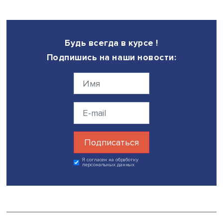
сложные, но нужные элементы системы», пояснил экспер
Аспирант
аспирантской школы по международным
отношениям и зарубежным региональным исследован
ВШЭ
Дмитрий Отинов
поинтересовался, каковы перспе
сотрудничества новой организации с Африканским сою
вопросах безопасности и в других сферах. Андрей Бак
полагает, что Африканский союз станет естественным
партнером азиатского объединения.
Модератором семинара выступила руководитель
департамента зарубежного регионоведения
ФМЭМП В
профессор
Ольга Волосюк
.
Мероприятие было организовано департаментом
зарубежного регионоведения
факультета мировой
экономики и мировой политики
ВШЭ совместно с Росси
ближневосточной ассоциацией и
Ближневосточным кл
ВШЭ в рамках постоянно действующего онлайн-проект
этом стоит поговорить».
Дата публикации: 17.11.2022