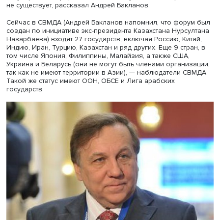
«Что можно ожидать от первой общерегиональной
организации стран Азии: итоги встреч в Астане» — так
профессор сформулировал тему своего выступления. В
Астане участники октябрьского саммита — страны Сов
по взаимодействию и мерам доверия в Азии обсудили
необходимость создания союза, объединяющего все
государства макрорегиона, поскольку подобной орган
не существует, рассказал Андрей Бакланов.
Сейчас в СВМДА (Андрей Бакланов напомнил, что фор
создан по инициативе экс-президента Казахстана Нурс
Назарбаева) входят 27 государств, включая Россию, Кит
Индию, Иран, Турцию, Казахстан и ряд других. Еще 9 стр
том числе Япония, Филиппины, Малайзия, а также США,
Украина и Беларусь (они не могут быть членами органи
так как не имеют территории в Азии), — наблюдатели С
Такой же статус имеют ООН, ОБСЕ и Лига арабских
государств.