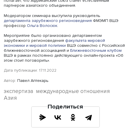
повысить дипломатическое мастерство, считает бывший
посол.
Китай стремится действовать в СВМДА активно, многие
инициативы, принятые Деловым советом форума,
подготовлены Пекином, который стремится подверстыв
планы под «Шелковый путь» и другие собственные
масштабные проекты.
«Произошло большое событие в геополитическом
пространстве. Создание ОБСЕ в Европе сыграло боль
роль в стабилизации ситуации в мире. Сейчас речь идет
появлении нового игрока, это очень крупный проект, и
надо стараться не упустить приоритета», — подытожил 
Бакланов.
Доцент базовой кафедры Института Китая и современн
Азии Евгений Ким (Ким Ен Ун) спросил, насколько близк
реальности разговоры о возможном вступлении в
организацию США. По мнению профессора Бакланова, 
первый период работы организации предпочтительно 
включать в нее США, Южную Корею и КНДР. Однако «ту
необходимо дипломатическое искусство, эти страны —