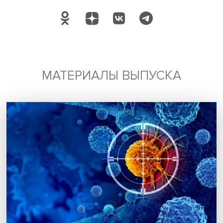
Автор:
Павел Аптекарь
экспертиза
международные отношения
Азия
Поделиться
Будь всегда в курсе !
Подпишись на наши новости: