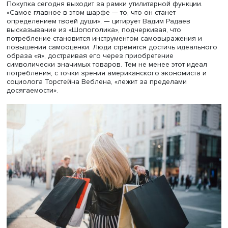
кредитованием», — подчеркивает Вадим Радаев. Это
состояние усугубляется влиянием цифровых технологи
социальных сетей, которые создают иллюзию праздник
через распродажи и акции. «Магазин пробуждает страст
которых ты даже не мечтал», — говорит главная героин
фильма. Так процесс покупок превращается в источник
удовольствия. Однако это удовольствие часто организ
и направлено извне, что делает потребителя уязвимым
манипуляциями.
Покупка сегодня выходит за рамки утилитарной функци
«Самое главное в этом шарфе — то, что он станет
определением твоей души», — цитирует Вадим Радаев
высказывание из «Шопоголика», подчеркивая, что
потребление становится инструментом самовыражения 
повышения самооценки. Люди стремятся достичь идеал
образа «я», достраивая его через приобретение
символически значимых товаров. Тем не менее этот ид
потребления, с точки зрения американского экономист
социолога Торстейна Веблена, «лежит за пределами
досягаемости».