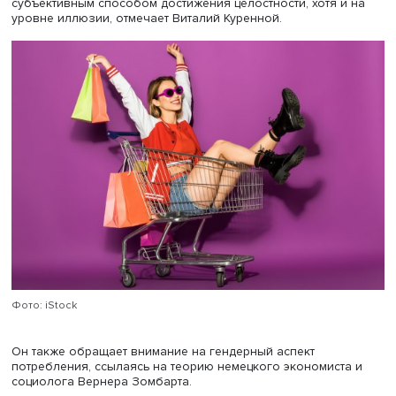
Виталий Куренной также проанализировал влияние
культурных символов и субкультур. «Шопоголизм — это
субкультура, в которой человек решает внутренние
конфликты», — отмечает он. Например, для главной гер
фильма «Шопоголик» покупки становятся способом вы
протест против традиций и родительских ограничений.
Виталий Куренной обращается также к идеям американ
антрополога, профессора кафедры дизайна среды и
ландшафтной архитектуры Калифорнийского университе
Дейвисе Дина Макканелла, который рассматривает
потребление через призму туризма. «Турист — это чело
обладающий целостным взглядом на мир», — отмечает
профессор, поясняя, что, в отличие от людей, занятых
профессиональной деятельностью, турист активно ищет
опыт и пытается интегрировать его в свою жизнь. В это
контексте шопоголизм становится массовой формой ту
где каждый покупатель стремится к новому, неосвоенно
в рамках привычного окружения. Так, покупки могут бы
субъективным способом достижения целостности, хотя 
уровне иллюзии, отмечает Виталий Куренной.