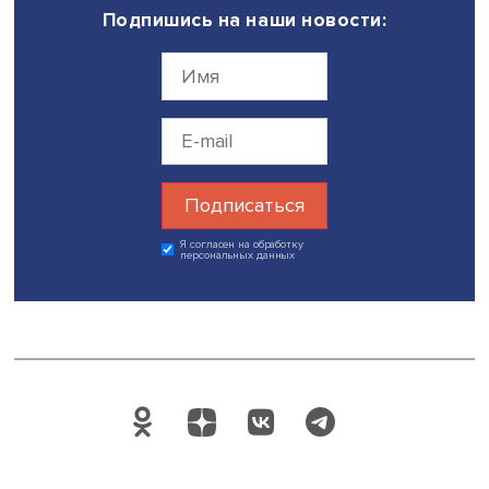
Шопоголизм, как подчеркивают эксперты, — это не тол
личная проблема, но и социальный феномен, отражаю
глубинные изменения в культуре и экономике. Потребл
становится инструментом борьбы с отчуждением, спос
самовыражения и даже субкультурой. Однако избыточ
потребление также создает серьезные риски — от
финансовых проблем до утраты креативности. Как отме
профессор Филонович, «это не лечится», но понимание
механизмов шопоголизма позволяет глубже взглянуть
природу человеческих потребностей и их удовлетворе
современном мире.
Дата публикации: 27.01.2025
Автор:
Татьяна Тишанинова, стажер-исследователь Про
учебной лаборатории экономической журналистики Н
шопоголизм
Поделиться