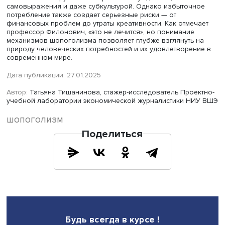
социолога Вернера Зомбарта.
«Логика лакшери» изменила капитализм, сосредоточив
внимание на удовольствиях, доступных здесь и сейчас.
Слоган «Живи сейчас — плати потом» идеально отража
современную философию потребления, в которой цели
сужаются до текущего момента, подчеркивает профессо
Культурологический шопоголизм и потеря креативн
Профессор Высшей школы бизнеса Сергей Филонович
выделяет еще один аспект избыточного потребления 
«культурологический шопоголизм».
«Единственная причина потребления культурных и
интеллектуальных ценностей — это то, что все вокруг чи
смотрят, покупают», — подчеркивает он. Однако стремл
массовому потреблению приводит к потере креативност
люди, переполненные знаниями, не создают новых идей
воспроизводят уже существующие. «Борьба эрудиции п
креативности» становится серьезной проблемой, особе
академической среде, где работы переполнены цитатам
лишены оригинальных мыслей, добавляет профессор.