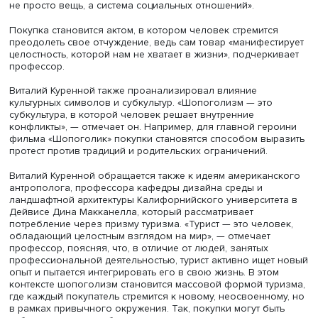
вещи начинают заменять человеческие отношения.
«Мужчина никогда не будет заботиться о вас так, как
магазин», — цитирует Вадим Радаев один из постулатов
главной героини названного фильма. Это иллюстрируе
отчуждение, которое возникает между людьми, слишко
увлеченными отношениями с вещами.
Кроме того, распродажи, обращает внимание эксперт, ч
становятся площадкой для проявления агрессии, что
подчеркивает разрушительный потенциал этого явлени
Товар как система отношений
Профессор Школы философии и культурологии Витали
Куренной предложил посмотреть на шопоголизм через
призму философии. Он цитирует Карла Маркса: «Товар 
не просто вещь, а система социальных отношений».
Покупка становится актом, в котором человек стремитс
преодолеть свое отчуждение, ведь сам товар «манифес
целостность, которой нам не хватает в жизни», подчерк
профессор.