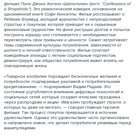
Виталий Куренной
и профессор Высшей школы бизнеса
Сергей Филонович.
Шарфик как отражение души
Дискуссия была организована
Лабораторией экономико
социологических исследований
НИУ ВШЭ по материала
фильма Пола Джона Хогана «Шопоголик» (англ. “Confessi
a Shopaholic”). Это романтическая комедия, основанная 
одноименной книге Софи Кинселлы. Фильм рассказывае
Ребекке Блумвуд, молодой журналистке с непреодолим
страстью к покупкам, которая приводит ее к серьезным
финансовым трудностям. На фоне растущих долгов и п
построить карьеру она сталкивается с необходимостью
пересмотреть свои привычки и ценности. Сюжет затраг
темы современной культуры потребления, зависимости 
шопинга и личной ответственности. Фильм сочетает
комедийные эпизоды с легким социальным подтекстом,
демонстрируя, как общество потребления может влиять
повседневную жизнь.
«Товарное изобилие порождает бесконечные желания
потребности, подпираемые рекламой и потребительски