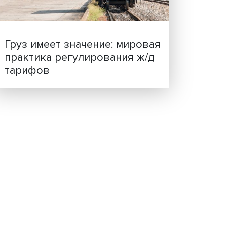
ценности: в ЦенСИБ
ера.
завершилась летняя шко
ых,
 было,
 ни в
я.
ным
и
ороты
Груз имеет значение: мир