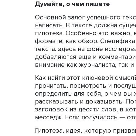
Однако логика не обязана
прием, часто использующи
логическую связь всего т
обоснованному утверждени
качестве иллюстрации по
Очень полезным инструмен
является перечитывание: 
написанное, но уже в ипос
отложить готовый текст и
вариант. Если время поджи
— сразу после написания 
Думайте, о чем пишете