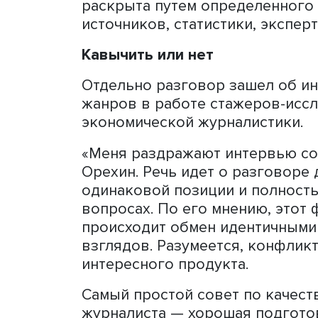
Основной залог успешного
написать. В тексте должн
гипотеза. Особенно это в
формате, как обзор. Спец
текста: здесь на фоне ис
добавляются еще и коммен
внимание как журналиста, 
Как найти этот ключевой 
прочитать, посмотреть и п
определить для себя, о че
рассказывать и доказыват
заголовок из десяти слов
месседж. Если получилось 
Гипотеза, идея, которую 