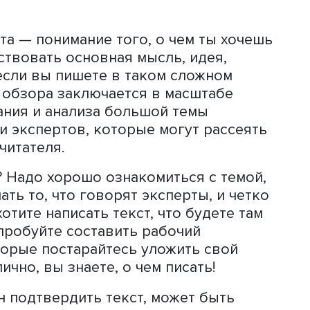
 быть линейной. Петр Орехин отмечае
йся журналистами, который не наруш
екста, — это возвращение к какому-т
ю, прозвучавшему в начале статьи, 
следующего фрагмента.
том контроля за логикой в тексте
это помогает заново отрефлексирова
таси читателя. Если есть возможность
 чуть позже его перечитать — отличн
мает, то перечитать текст все равно
и перед отправкой редактору.