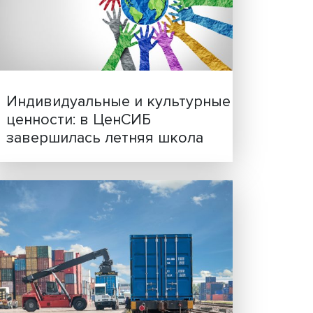
щить
Иллюзия безопасности: 
чно
исследовали влияние ИИ
решения врачей
жены
И их
. Все
Индивидуальные и культ
о и