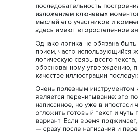
доступно передает информ
Свою индивидуальность а
вопросах экспертам. Ожив
вставленная шутка спикер
«А если шутки не было?» 
то “сорян, братан”», — ра
коем случае не нужно пыта
Логика превыше всего
Главный секрет хорошего 
последовательность пост
изложением ключевых моме
мыслей его участников и 
здесь имеют второстепенн