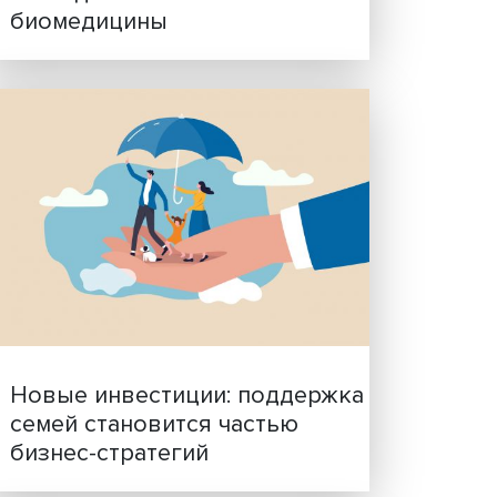
Гены, иммунитет и органо
ученые представили нов
исследования в области
биомедицины