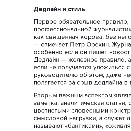
Как писать — красиво или 
говорить во время интервь
хорошей статьи? Об этом 
экономической журналист
по цифровым медиа и про
корпоративных медиа ВШЭ
Де
длайн и стиль
Первое обязательное прав
профессиональной журнал
как священная корова, бе
— отмечает Петр Орехин. 
особенно если он пишет н
Дедлайн — железное прав