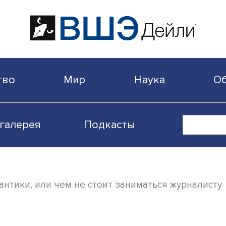
бщество
Мир
Наука
Видеогалерея
Подкасты
ки, бантики, или чем не стоит заниматьс