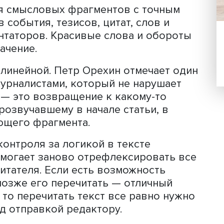
ацию, суть события, смысл слов спик
втор может проявить в подборе данн
ить текст может помочь органично
а, элементы репортажа.
— спросили стажеры. «А если шутки не
звел руками Петр Орехин, добавив, что
ться искать юмор везде, где придетс
читабельного текста — логика и
роения смысловых фрагментов с точ
нтов события, тезисов, цитат, слов 
комментаторов. Красивые слова и об
ое значение.