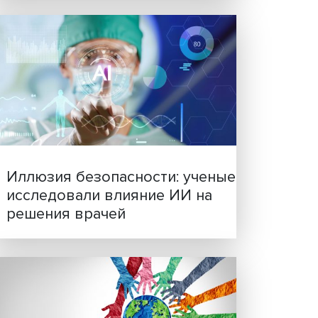
Новые инвестиции: подд
рии
семей становится частью
ктора
бизнес-стратегий
ехин
.
 «Он
но»,
й.
этому