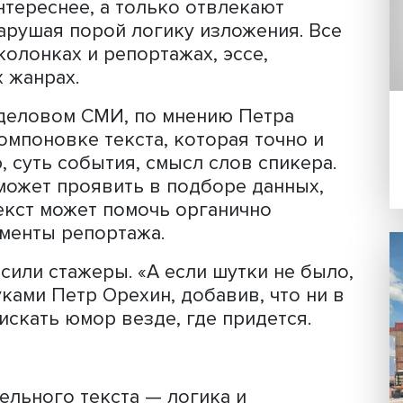
ться с текстом в срок, то нужно сооб
аже несмотря на штраф, который обы
йна в печатных СМИ.
является деловой стиль: новостная
татья, обзор не должны быть перегру
онструкциями, которые не несут
ужат лишь украшениями. В разных СМ
оживляжем» или «финтифлюшками».
екст интереснее, а только отвлекают
нии, нарушая порой логику изложения
ских колонках и репортажах, эссе,
одных жанрах.
ста в деловом СМИ, по мнению Петра
акой компоновке текста, которая точн