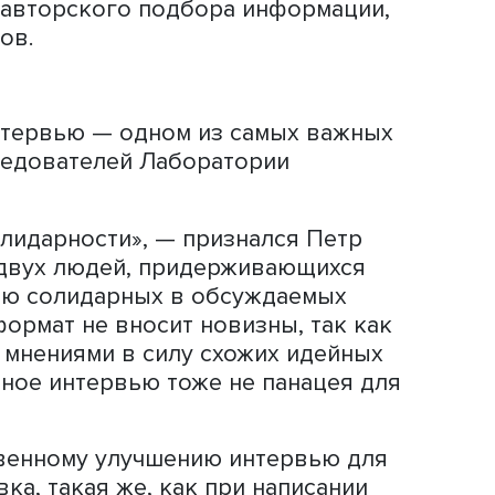
 текста — понимание того, о чем ты 
а существовать основная мысль, идея,
ажно, если вы пишете в таком сложно
ифика обзора заключается в масштаб
следования и анализа большой темы
тарии экспертов, которые могут рас
так и читателя.
смысл? Надо хорошо ознакомиться с т
ослушать то, что говорят эксперты, и
м вы хотите написать текст, что будет
ь. Попробуйте составить рабочий
, в которые постарайтесь уложить св
— отлично, вы знаете, о чем писать!
призван подтвердить текст, может быт