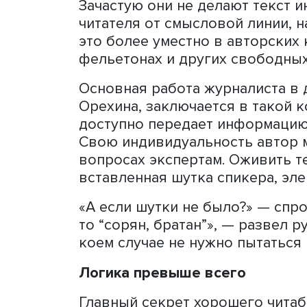
если не получается уложи
руководителю об этом, д
полагается за срыв дедла
Вторым важным аспектом 
заметка, аналитическая с
цветистыми словесными к
смысловой нагрузки, а сл
называют «бантиками», «
Зачастую они не делают т
читателя от смысловой ли
это более уместно в автор
фельетонах и других своб
Основная работа журнали
Орехина, заключается в т