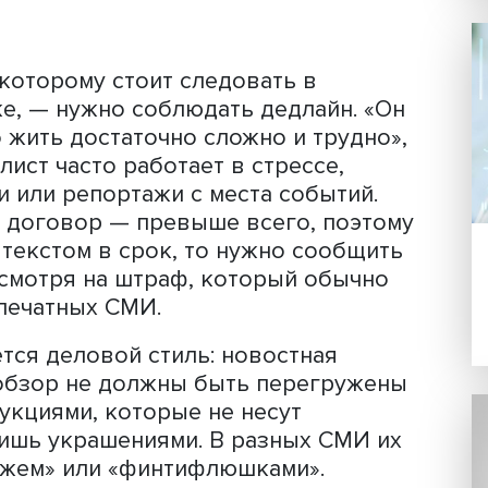
понятно? Шутить или не шутить? О чем
ю и что важно сделать для подготовки
стажерам
Проектно-учебной лаборато
ики
ВШЭ рассказал заместитель дире
движению, начальник управления
, главный редактор HSE D
aily
Петр Ор
ило, которому стоит следовать в
истике, — нужно соблюдать дедлайн.
з него жить достаточно сложно и труд
Журналист часто работает в стрессе,
овости или репортажи с места событи
ило, а договор — превыше всего, по