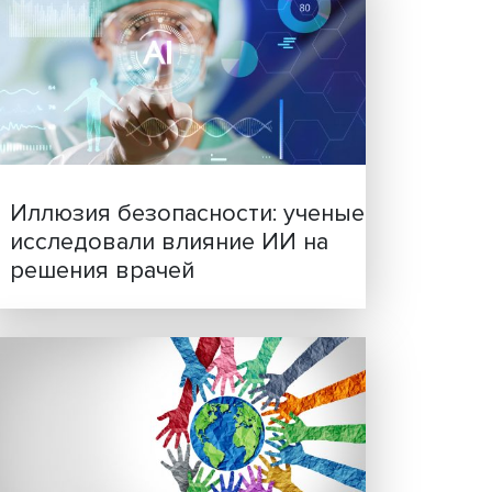
мы
Новые инвестиции: подд
 у нас
семей становится частью
 два
бизнес-стратегий
ь
висят