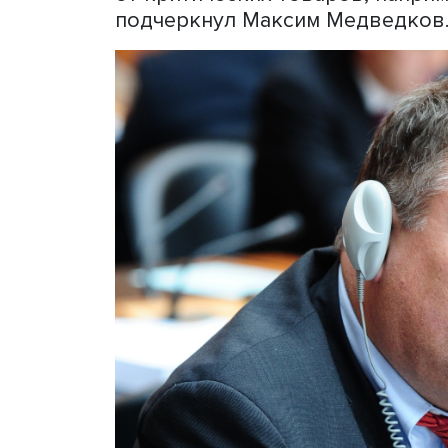
Медведков, открывая дис
«Мы должны подумать над 
сможем гарантировать без
важным вопросом на фоне 
самолеты», — сказал он. П
следующих вывода. Во-пе
программы импортозамеще
происходить не только у н
от критических товаров, н
подчеркнул Максим Медве