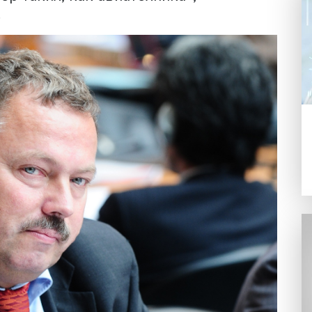
куссию.
тем, как в рамках будущей системы 
опасность поставок. Это становится
истории с попыткой ЕС и США отнять
о его словам, есть основания сделать
рвых, теперь мы будем реализовыват
ния заблаговременно. «И это будет
ас, но и в других странах, которые за
апример таких, как авиатехника», —
дков.