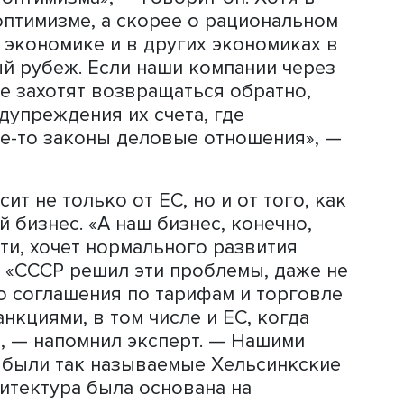
ns
д из-за ковида появились задачи,
венной безопасностью, снабжением
ногие другие вопросы, которые треб
го решения», — добавил завкафедрой
 отношениях РФ с ЕС, то они, по мне
а основаны на международном праве.
какое-то изменение, то нам нужно
ерять оптимизма», — говорит он. Хотя
не об оптимизме, а скорее о рационал