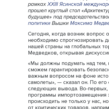
Из-за санкционной войны 
архитектурой международно
полного прекращения торг
санкционерами, но с други
рамках
XXIII Ясинской м
прошел круглый стол «Архи
будущее» под председате
политики
Вышки
Максима 
Сегодня, когда возник воп
необходимо спрогнозиров
нашей страны на глобальн