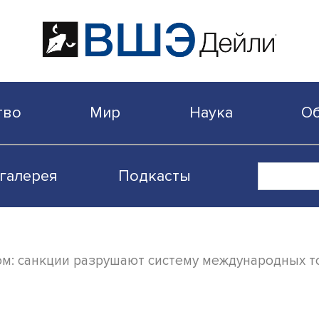
бщество
Мир
Наука
Видеогалерея
Подкасты
д ударом: санкции разрушают систему меж