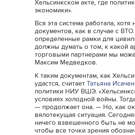
поведении. «Наверняка в 
таких случаях есть опред
него перейдут, они, возмо
туда, где арестовывают бе
прекращают без ссылки н
продолжил Максим Медве
Теперь, по его мнению, все
на все это посмотрит росс
хочет долгосрочной безоп
коммерции», — констатиру
будучи участником Генера
(ГАТТ). СССР был под мног
СССР ввел войска в Афган
основами в торговле с З
договоренности, и вся на