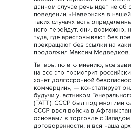
Максим Медведков, фото: Wikimedia Commo
Во-вторых, в последний го
связанные с продовольст
медикаментами. «Есть и м
сегодня профессионально
Если говорить о торговых
Максима Медведкова, пок
если мы рассчитываем на 
набраться терпения и не т
данном случае речь идет 