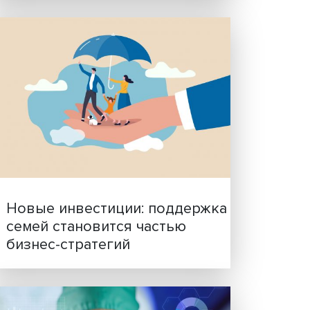
Гены, иммунитет и органо
ученые представили нов
вой
исследования в области
ость
биомедицины
ами-
ИУ ВШЭ
вой
з ВТО,
 место