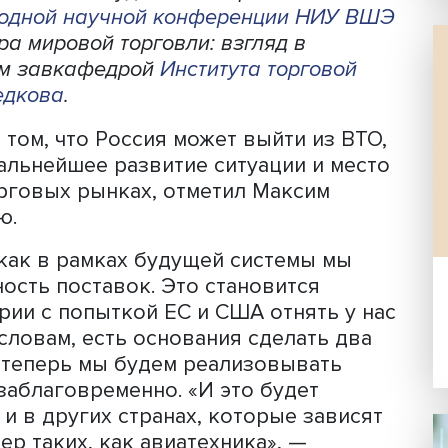
уже сейчас необходимо думать над но
й торговли. Кроме того, есть вероятн
ового оборота между Россией и стран
ми странами он будет только расти. В
еждународной научной конференции Н
тектура мировой торговли: взгляд в
льством завкафедрой
Института торго
Медведкова
.
рос о том, что Россия может выйти и
ать дальнейшее развитие ситуации и
ых торговых рынках, отметил Максим