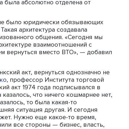
нашей экономике и в других экономик
еленный рубеж. Если наши компании ч
жно, не захотят возвращаться обратн
з предупреждения их счета, где
а какие-то законы деловые отношени
дков.
 зависит не только от ЕС, но и от тог
ийский бизнес. «А наш бизнес, конечн
асности, хочет нормального развития
ет он. «СССР решил эти проблемы, да
льного соглашения по тарифам и тор
ими санкциями, в том числе и ЕС, ког
истан, — напомнил эксперт. — Нашим
ападом были так называемые Хельсин
ша архитектура была основана на