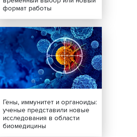
Платформенная занятост
временный выбор или н
формат работы