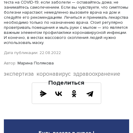
М», «Гам-КОВИД-Вак» в назальных каплях и «Конвасэл» 
Санкт-Петербургского НИИ вакцин и сывороток
Федерального медико-биологического агентства (ФМБА
России.
Коллективный иммунитет к коронавирусной инфекции в
России стремительно падает, отметила Лариса Попович.
Сейчас он находится на уровне 7%, тогда как для
стабилизации эпидобстановки нужно достичь хотя бы 7
Вместе с тем россиянам не следует забывать и об общи
рекомендациях
по профилактике коронавируса, котор
помогут снизить риск заражения и другими респиратор
заболеваниями, в том числе гриппом.
При плохом самочувствии необходимо избегать контакт
окружающими, даже если у вас отрицательный результа
теста на COVID-19; если заболели — оставайтесь дома; 
занимайтесь самолечением. Если вы чувствуете, что си
болезни нарастают, немедленно вызовите врача на до
следуйте его рекомендациям. Лечиться и принимать лек
необходимо только по назначению врача. Стоит регул
проветривать помещения и мыть руки с мылом — это яв