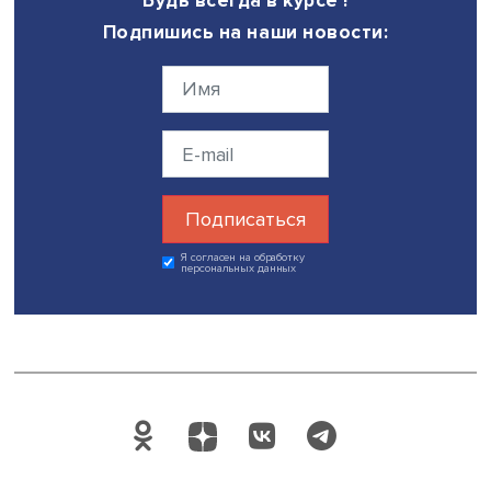
важным элементом профилактики коронавирусной инфе
И конечно, в местах массового скопления людей нужн
использовать маску.
Дата публикации: 22.08.2022
Автор:
Марина Полякова
экспертиза
коронавирус
здравоохранен
Поделиться
Будь всегда в курсе !
Подпишись на наши новости: