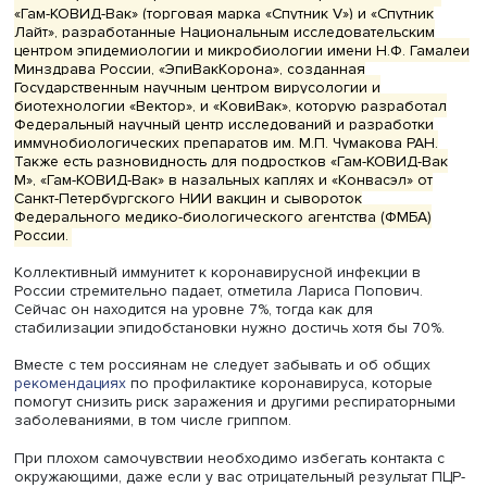
трех недель. В дальнейшем вакцинироваться придется 
год, так же как от гриппа, особенно людям из группы ри
— подчеркнула Лариса Попович.
Даже зарубежные источники информации признают
преимущество российских вакцин, созданных на хорош
изученных и эффективных платформах, говорит эксперт.
вакцины работают значительно лучше, чем инновацио
вакцины с использованием генетических технологий,
которые, как показало их практическое применение, д
весьма тяжелые побочные эффекты.
На сегодняшний день в России зарегистрированы и
используются четыре отечественные вакцины от COVID-
«Гам-КОВИД-Вак» (торговая марка «Спутник V») и «Спутн
Лайт», разработанные Национальным исследовательск
центром эпидемиологии и микробиологии имени Н.Ф. Г
Минздрава России, «ЭпиВакКорона», созданная
Государственным научным центром вирусологии и
биотехнологии «Вектор», и «КовиВак», которую разрабо
Федеральный научный центр исследований и разработ
иммунобиологических препаратов им. М.П. Чумакова РА
Также есть разновидность для подростков «Гам-КОВИД