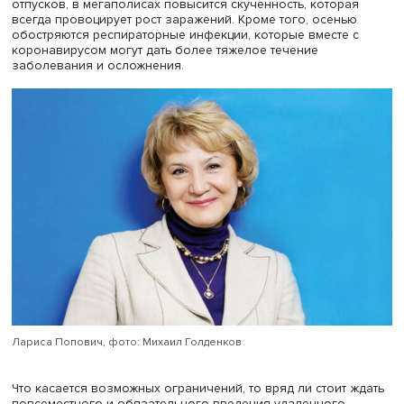
сутки. Роспотребнадзор прогнозирует обострение
эпидемической ситуации и осторожно
заговаривает
о
возвращении ограничений.
Пик заболеваемости, скорее всего, придется на сентяб
говорит директор Института экономики здравоохранен
ВШЭ Лариса Попович. К этому времени россияне верну
отпусков, в мегаполисах повысится скученность, котор
всегда провоцирует рост заражений. Кроме того, осень
обостряются респираторные инфекции, которые вместе
коронавирусом могут дать более тяжелое течение
заболевания и осложнения.