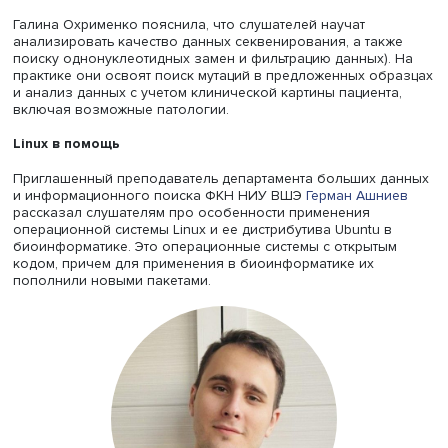
фрагментирования применяются ультразвук и
ферментативное расщепление. В ходе секвенирования
выделяются индексные и уникальные последовательнос
прикрепляются праймеры. Далее происходит денатурац
получение одноцепочечных ДНК, которые можно загру
кювету, где есть несколько дорожек со специальными
лунками, в которых располагаются нуклеотиды. Загруж
фрагменты связываются с олигонуклеотидами, добавл
праймеры и фрагмент достраивается до второй цепи ДН
оригинальный фрагмент вымывается и остается фрагмен
дополняющий оригинальный. После этого происходит
гибридизация, проверяется сигнал на внешние излучен
итоге формируется финальный кластер, похожий на
изначальные фрагменты ДНК/генома, который можно
регистрировать и секвенировать.
Результатом секвенирования являются прочитанные
миллионы фрагментов ДНК. Полученные файлы
обрабатывают биоинформатики, изучающие причины
генетических заболеваний.
Галина Охрименко пояснила, что слушателей научат