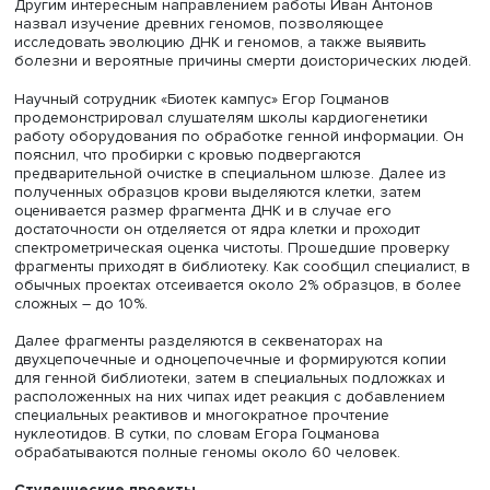
«Национальная генетическая инициатива «100 000 + Я».
Специалист по биоинформатике «Биотек кампус» Иван
Антонов пояснил, что большинство анализов ДНК и ге
сдали взрослые здоровые добровольцы, в сборе такж
участвовали пациенты с сердечно-сосудистыми и
онкологическими заболеваниями, отдельно собиралас
коллекция этнических геномов. В основном доноры сд
анализ крови. Недавно программу сбора генетическог
материала расширили до 1 млн участников.
Докладчик пояснил, что изучение мутаций позволяет п
степень их патогенности, в частности, их регулярное
появление у разных людей показывает, что они не явл
причиной заболеваний.
Иван Антонов также сообщил, что география отличий г
разных народов России весьма близка к карте их расс
по территории страны, несмотря на большое число рос
со смешанным этническим происхождением.
Докладчик также рассказал, что заболевания делятся 
моногенные, вызываемые одной мутацией, и