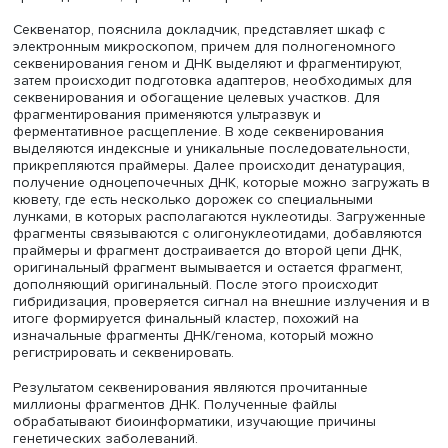
Секвенирование по Сэнгеру является наиболее точны
методом, в отличие от других подходов, которые
характеризуются некоторой частотой ошибок. Примене
методов NGS позволяет обрабатывать большие базы д
Выбор технологии зависит от конкретных задач. При
обработке конкретного участка генома предпочтитель
метод Сэнгера, а если нужно исследовать набор генов 
Illumina, а исследование полного генома будет более
эффективным с технологиями третьего поколения.
В каждой пробирке для анализа содержатся ДНК, прай
ДНК-полимераза и другие препараты, затем в аппарат д
анализа загружается фрагмент генома. Эксперименты
показали, что на 1000 нормальных нуклеотидов есть о
модифицированный, после которого следующий не мож
присоединиться, происходит обрыв цепи.
Секвенатор, пояснила докладчик, представляет шкаф с
электронным микроскопом, причем для полногеномног
секвенирования геном и ДНК выделяют и фрагментирую
затем происходит подготовка адаптеров, необходимых
секвенирования и обогащение целевых участков. Для