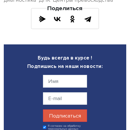
Он подчеркнул, что в ключевых генах, ассоциированны
нарушениями проводимости сердца, не выявлено пато
вариантов. Их отсутствие подчёркивает сложность
интерпретации при наследуемых нарушениях проводим
сердца.
Непатогенный вариант в гене PRKAG2 ассоциирован с
синдромом PRKAG2, вызывающим гипертрофическую
кардиомиопатию, нарушения проводимости сердца и с
Вольфа-Паркинсона-Уайта. Выявленные спорные (VUS) 
неклассифицированные варианты следует изучать в бу
исследованиях и функциональных тестах.