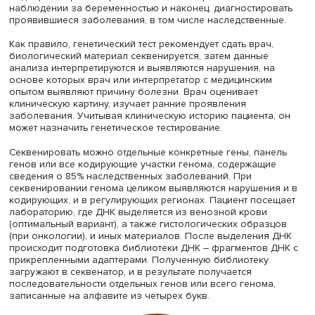
биоинформатики
Галина Охрименко
во вводной лекци
рассказала, что секвенирование, метод определения
нуклеотидной последовательности ДНК и РНК, может
использоваться в различных ситуациях. Результаты
генетического тестирования облегчают выявление рис
заболеваний, учитывая семейные истории, помогают
подбирать терапию при неонатальном скрининге и
наблюдении за беременностью и наконец, диагностиро
проявившиеся заболевания, в том числе наследственн
Как правило, генетический тест рекомендует сдать врач,
биологический материал секвенируется, затем данные
анализа интерпретируются и выявляются нарушения, н
основе которых врач или интерпретатор с медицинским
опытом выявляют причину болезни. Врач оценивает
клиническую картину, изучает ранние проявления
заболевания. Учитывая клиническую историю пациента
может назначить генетическое тестирование.
Секвенировать можно отдельные конкретные гены, пан
генов или все кодирующие участки генома, содержащи
сведения о 85% наследственных заболеваний. При
секвенировании генома целиком выявляются нарушени