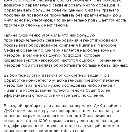
Галина Охрименко
Галина Охрименко также напомнила, что ДНК состоит и
нуклеотидов. ДНК, переплетаясь с белками, образует
хромосомы. Геном человека состоит из 3,2 млрд нуклео
Она отметила, что кодирующие участки занимают лишь
небольшую часть генома.
Докладчик выделила технологии обработки геномов:
секвенирование по Сэнгеру (первое поколение, появи
в 1977 г.) остается золотым стандартом, благодаря выс
точности. NGS – система второго поколения, с ее пом
возможно параллельно секвенировать много образцов
обрабатывать большие объемы данных. Системы третье
поколения позволяют прочитывать без фрагментации д
миллионов нуклеотидов, что значительно повышает то
прочтения сложных мест генома.
Галина Охрименко уточнила, что наибольшую
производительность секвенирования и генотипирован
показывает оборудование компаний Illumina и Nanopor