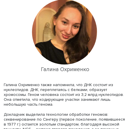
кодирующих, и в регулирующих регионах. Пациент пос
лабораторию, где ДНК выделяется из венозной крови
(оптимальный вариант), а также гистологических образ
(при онкологии), и иных материалов. После выделения
происходит подготовка библиотеки ДНК – фрагментов 
прикрепленными адаптерами. Полученную библиотеку
загружают в секвенатор, и в результате получается
последовательности отдельных генов или всего генома
записанные на алфавите из четырех букв.