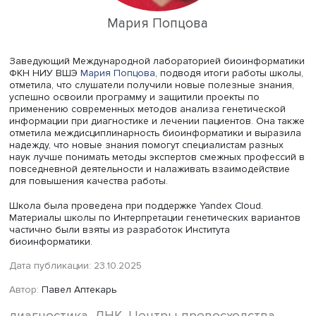
(имплантация кардиовертера-дефибриллятора и каскад
семейный скрининг).
По мнению докладчика, переподготовка исходных дан
позволяет улучшить качество биоинформатической
обработки, отделяя варианты низкого качества. Изуче
вариант требует верификации секвенированием по Сэнг
Знание генотипа пациента означает принципиально ин
тактику его ведения.
Александр Милек представил проект «Кардиогенетичес
тестирование цифрового двойника пациента, больного
наследуемым нарушением проводимости сердца». Докл
планировал сформировать кардиогенетическую панель
наследуемых нарушений проводимости сердца, выявив
данным ДНК-секвенирования пациента варианты и зам
генах, отфильтровать и классифицировать варианты по
частоте и клинической значимости и сопоставить полу
данные с клиническими базами для оценки патогенност
Всего докладчик нашел 118 замен в генах панели, из ни
известных, одну высоковероятную и одну редко встреч