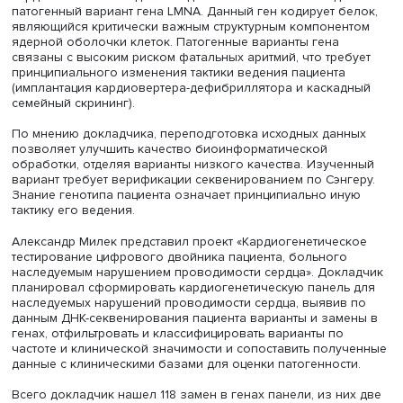
достаточности он отделяется от ядра клетки и проходит
спектрометрическая оценка чистоты. Прошедшие прове
фрагменты приходят в библиотеку. Как сообщил специал
обычных проектах отсеивается около 2% образцов, в 
сложных – до 10%.
Далее фрагменты разделяются в секвенаторах на
двухцепочечные и одноцепочечные и формируются ко
для генной библиотеки, затем в специальных подложка
расположенных на них чипах идет реакция с добавлен
специальных реактивов и многократное прочтение
нуклеотидов. В сутки, по словам Егора Гоцманова
обрабатываются полные геномы около 60 человек.
Студенческие проекты
В завершающий день работы школы слушатели предст
свои проекты по использованию секвенирования для
диагностики и лечения кардиологических заболеваний
Слушатель школы, студент 6-го курса ИКМ Сеченовског
университета Максим Никулин представил проект «Анал
данных полноэкзомного секвенирования с применени