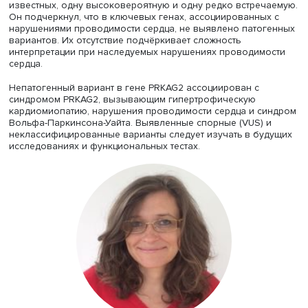
виртуальной кардиогенетической панели». Докладчик
планировал оценить наличие патогенных/вероятно-
патогенных вариантов, ассоциированных с развитием
кардиологических заболеваний у пациента с семейным
анамнезом нарушения проводимости сердца.
В анализ были включены данные полноэкзомного
секвенирования пациента с семейным анамнезом нару
проводимости сердца. Секвенирование проводилось с
применением систем Illumina Genome Analyzer Iix, Illumina
TruSeq Enrichment kit с использованием биоинформати
обработки данных NGS. Результаты интерпретировались
применением критериев патогенности ACMG.
Были изучены 76 баз, просмотрены 1 074 варианта в
генетической панели GenCC по кардиомиопатии и 10
вариантов в генетической панели ClinGen по дилатаци
кардимиопатии. В ходе исследования был выявлен оди
патогенный вариант гена LMNA. Данный ген кодирует б
являющийся критически важным структурным компонен
ядерной оболочки клеток. Патогенные варианты гена
связаны с высоким риском фатальных аритмий, что тре
принципиального изменения тактики ведения пациента