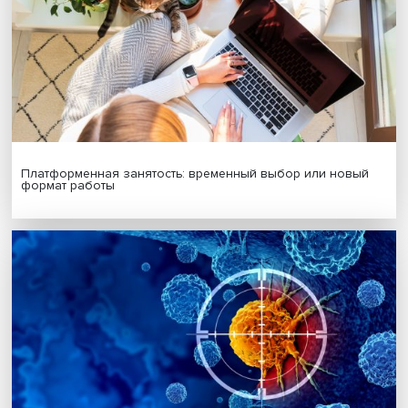
Дата публикации: 23.10.2025
Автор:
Павел Аптекарь
диагностика
ДНК
Центры превосходств
Поделиться
Будь всегда в курсе !
Подпишись на наши новости: