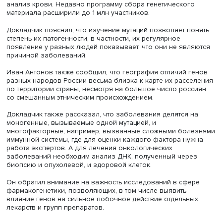
файлы и директории, используя автозаполнение их наз
Таким образом, на вводной лекции были рассмотрены
базовые инструменты и утилиты операционной системы 
предназначенные для управления файловой системой 
обработки данных, включая: pwd, cd, ls, cat, zcat/gunzip/g
mv, rm, mkdir, nano, awk, grep, find, sort,uniq,less. Чтобы
упорядочить файлы в сервере, компьютере и в голове,
организовать некоторую систему, создав несколько
директорий (папок) и домашнюю директорию с ключев
документам
Он уточнил конкретные детали операций с файлами:
копирования, редактирования, переноса документов в 
директории и особенности процедуры удаления,
позволяющую сохранить нужные материалы и предосте
некоторых ошибок, например удаления файлов в корн
директориях. Он также уточнил, что в Linux можно созд
несколько окружений для выполнения разных задач, 
избежать конфликтов между программами.
Экскурсия в «Биотек кампус»
Слушатели школы посетили ООО «Биотек кампус» — Пр