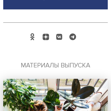
Мария Попцова
Заведующий Международной лабораторией биоинфор
ФКН НИУ ВШЭ
Мария Попцова
, подводя итоги работы 
отметила, что слушатели получили новые полезные зна
успешно освоили программу и защитили проекты по
применению современных методов анализа генетическ
информации при диагностике и лечении пациентов. Она
отметила междисциплинарность биоинформатики и выр
надежду, что новые знания помогут специалистам разн
наук лучше понимать методы экспертов смежных профе
повседневной деятельности и налаживать взаимодейст
для повышения качества работы.
Школа была проведена при поддержке Yandex Cloud.
Материалы школы по Интерпретации генетических вари
частично были взяты из разработок Института
биоинформатики.