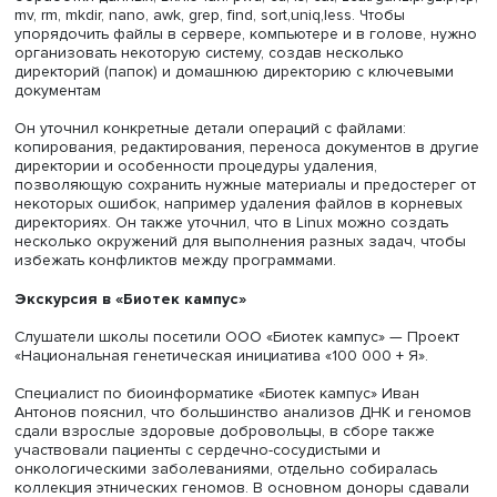
Герман Ашниев
Он пояснил, что работа в и Ubuntu отличается от привы
Windows, но при этом позволяет писать команды, смотре
историю и выполнение процессов и обращаться к фай
через ссылку внутри системы. Также пользователь мож
регулировать доступ к созданным им папкам через
графическую систему и комбинации клавиш.
Далее Герман Ашниев разъяснил слушателям принципы
работы в Linux и Ubuntu с файлами и данными, получе
из Illumina и других систем секвенирования, отличия в
обработке файлов, полученных с разных типов
оборудования. Пользователь может смотреть, редактир
двигать, переименовывать, копировать, удалять и искат