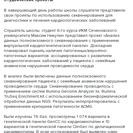
многофакторные, например, вызванные сложными бол
иммунной системы, где для оценки каждого фактора ну
работа экспертов. А для лечения онкологических
заболеваний необходим анализ ДНК, полученный чер
биопсию и опухолевой, и здоровой клеток.
Он обратил внимание на важность исследований в сфе
фармакогенетики, позволяющих, в том числе выявить
влияние генов на сильное побочное действие отдельн
лекарств и групп препаратов.
Другим интересным направлением работы Иван Антоно
назвал изучение древних геномов, позволяющее
исследовать эволюцию ДНК и геномов, а также выявить
болезни и вероятные причины смерти доисторических 
Научный сотрудник «Биотек кампус» Егор Гоцманов
продемонстрировал слушателям школы кардиогенетик
работу оборудования по обработке генной информаци
пояснил, что пробирки с кровью подвергаются
предварительной очистке в специальном шлюзе. Далее
полученных образцов крови выделяются клетки, затем
оценивается размер фрагмента ДНК и в случае его