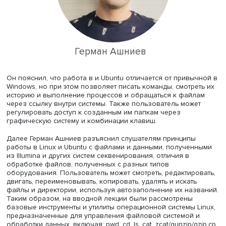
анализировать качество данных секвенирования, а так
поиску однонуклеотидных замен и фильтрацию данных)
практике они освоят поиск мутаций в предложенных об
и анализ данных с учетом клинической картины пациент
включая возможные патологии.
Linux в помощь
Приглашенный преподаватель департамента больших 
и информационного поиска ФКН НИУ ВШЭ
Герман Ашн
рассказал слушателям про особенности применения
операционной системы Linux и ее дистрибутива Ubuntu 
биоинформатике. Это операционные системы с открыты
кодом, причем для применения в биоинформатике их
пополнили новыми пакетами.