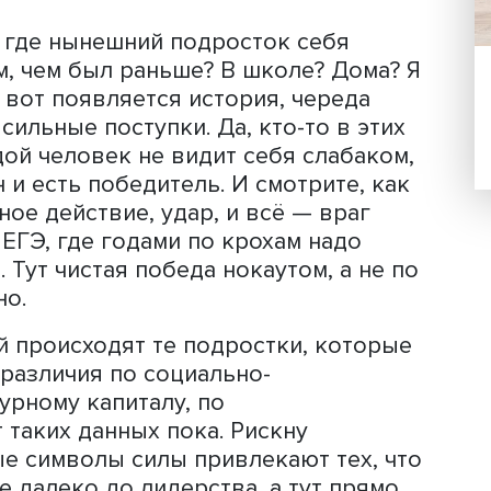
пляет подростка или юношу?
димо ощутить себя, обрести себя,
, испытать свое собственное «я». Тут
«я». Подросток, как бабочка из кокон
имо испытать что-то новое, не бывше
ричин популярности саги о Гарри Пот
лшебника и обычного человека, волш
твен, его действия мгновенно привод
тату, а обычный человек жил в скучн
о ни сделаешь, все тонет и растворяе
рос: а где нынешний подросток себя
, иным, чем был раньше? В школе? До
ни. И вот появляется история, черед