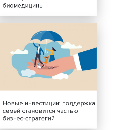
Гены, иммунитет и органо
ученые представили нов
исследования в области
биомедицины