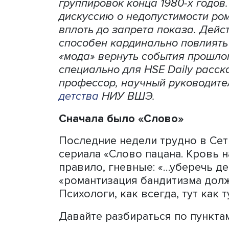
Катерина Полив
На онлайн-платформах вы
пацана», рассказывающего
группировок конца 1980-х
дискуссию о недопустимос
вплоть до запрета показа.
способен кардинально пов
«мода» вернуть события п
специально для HSE Daily
профессор, научный руко
детства
НИУ ВШЭ.