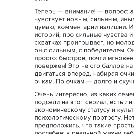
популярным? Что в нем це
Молодому человеку необхо
почувствовать себя живым
ключевые слова — «себя», 
вылупляется, ему необход
раньше. В исследовании п
подростки сравнивали во
в их ответах был могущес
яркому, заметному резуль
мире, в тумане рутины, чт
мгле.
Теперь — внимание! — воп
чувствует новым, сильным
думаю, комментарии излиш