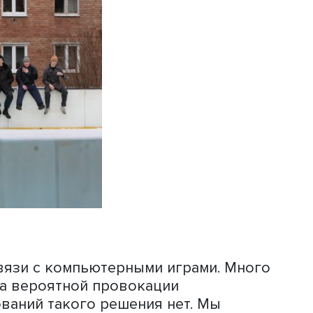
отр сериала действительно может
 реальной жизни. К сожалению, совс
зя. Есть большое искушение ответить
ть всплеск насилия. Эта тема очень
0-х. Многие, вероятно, слышали про 
андура доказывал, что наблюдаемое 
ится: если бить куклу на глазах у де
днако эти утверждения были впоследс
овторяемое поведение зависит от ли
 отношений с близкими. То есть данны
р сцен насилия спровоцирует реально