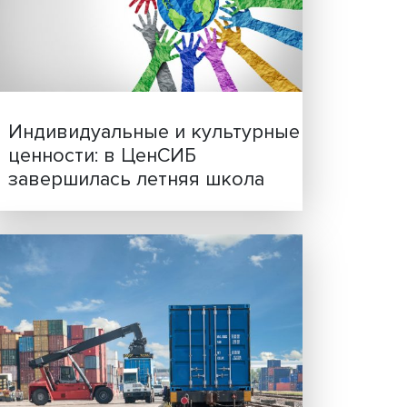
Иллюзия безопасности: 
исследовали влияние ИИ
решения врачей
 роде.
й,
шения,
эмоции
Индивидуальные и культ