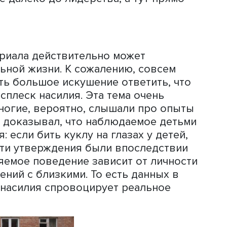
тва и сильные поступки. Да, кто-то в 
 молодой человек не видит себя слаб
ем. Он и есть победитель. И смотрите,
новенное действие, удар, и всё — вра
ов на ЕГЭ, где годами по крохам надо
 очки. Тут чистая победа нокаутом, а 
 скучно.
х семей происходят те подростки, ко
сть ли различия по социально-
культурному капиталу, по
. Нет таких данных пока. Рискну
простые символы силы привлекают тех
и тебе далеко до лидерства, а тут пр