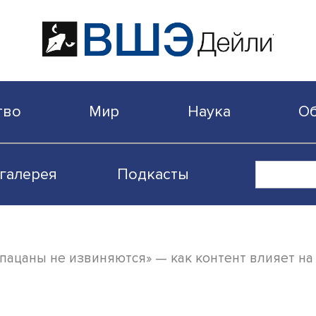
бщество
Мир
Наука
Видеогалерея
Подкасты
ова: «пацаны не извиняются» — как конте