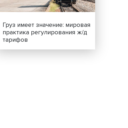
ценности: в ЦенСИБ
завершилась летняя шко
а,
е
тере
ебник
или к
ом
тся во
ма? Я
Груз имеет значение: мир
а