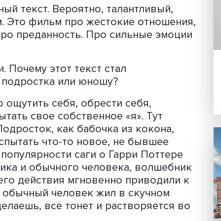
в Сети не наткнуться на обсуждения
овь на асфальте». Обсуждения, как
чь детей от пагубного влияния…»,
 должна караться…» и далее в том же
как тут.
унктам.
твенный текст. Вероятно, талантливы
лярным. Это фильм про жестокие отно
ство. Про преданность. Про сильные 
к сути. Почему этот текст стал