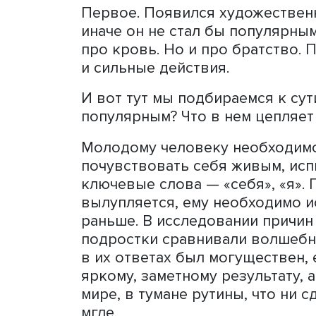
Сначала было «Слово»
Последние недели трудно 
сериала «Слово пацана. Кр
правило, гневные: «…убере
«романтизация бандитизма
Психологи, как всегда, тут 
Давайте разбираться по п
Первое. Появился художес
иначе он не стал бы попу
про кровь. Но и про брат
и сильные действия.
И вот тут мы подбираемся 