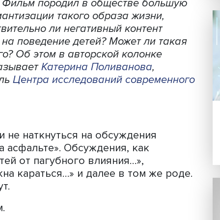
анова, фото: Высшая школа экономики
шла последняя серия сериала «Слово
 об истории казанских уличных
 годов. Фильм породил в обществе бо
ти романтизации такого образа жизни
 Действительно ли негативный контент
лиять на поведение детей? Может ли 
рошлого? Об этом в авторской колонке
 рассказывает
Катерина Поливанова
,
водитель
Центра исследований соврем