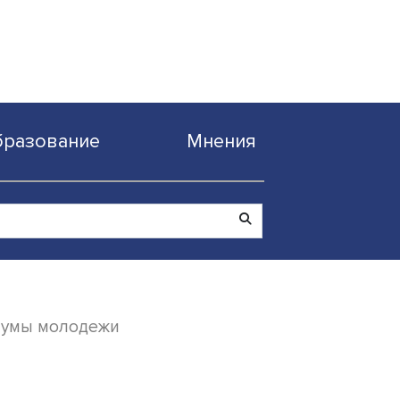
Образование
Мнен
нт влияет на умы молодежи