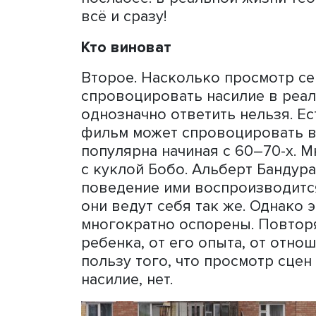
историй, про сильные чувс
схватках проигрывает, но
он с сильным, с победител
просто: быстрое, почти мг
повержен! Это не сто балл
двигаться вперед, набирая
очкам. По очкам — долго и
Очень интересно, из каки
подсели на этот сериал, е
экономическому статусу и 
психологическому портрету
предположить, что такие 
послабее: в реальной жизн
всё и сразу!