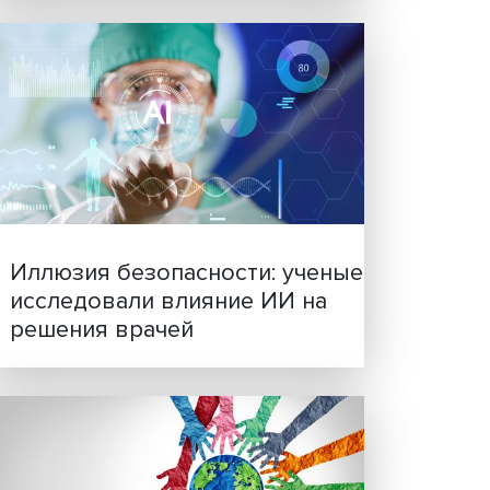
Новые инвестиции: подд
семей становится частью
бизнес-стратегий
льшую
,
такая
енного