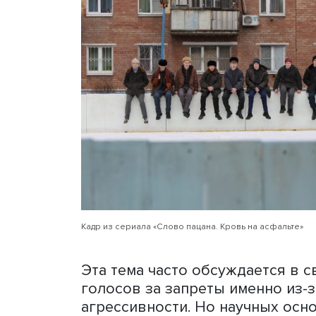
Кто виноват
Второе. Насколько просм
спровоцировать насилие в
однозначно ответить нель
фильм может спровоцирова
популярна начиная с 60–7
с куклой Бобо. Альберт Б
поведение ими воспроизвод
они ведут себя так же. О
многократно оспорены. П
ребенка, от его опыта, от
пользу того, что просмот
насилие, нет.