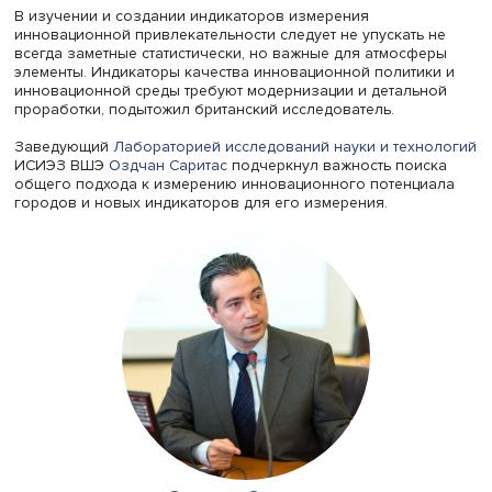
города (транспорт, услуги и др.), создавать платформы,
способствующие, например, сокращению времени ожи
такси, элементы инноваций должны быть взаимосвязан
Сейчас исследователи центра изучают показатели шест
городов (Лондон, Манчестер, Пекин, Париж, Ченнай (Ин
Медельин (Колумбия)) по уровню интеллектуальных рес
благосостояния, влияния на экологию, устойчивости
развития, привлекательности для инноваторов. Многие
этих показателей сложно измерить статистически, поэт
ученые используют модели и экспертные оценки.
«Мы видим, что нужны знания, как работают инноваци
системы, и надо масштабировать их на уровень городов
сказал Джо Раветц. Он отметил, что в создании
инновационных кластеров следует детально учитывать 
расположение, в том числе уровень благосостояния и
развития инфраструктуры отдельных районов.
Британский исследователь обратил внимание на созда
благоприятной среды и качества жизни для талантов: п
нынешней мобильности они могут легко уехать из горо
если их что-то не устраивает. Для инноваторов важен к