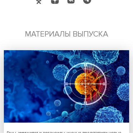
По его мнению, в XIX веке города привлекали таланты
базовой инфраструктурой, позволяющей жить дольше 
здоровее, в XX веке — возможностью работы в крупны
организациях (корпорациях, университетах, националь
лабораториях), а в XXI веке ключевыми аттракторами с
сами люди — выдающиеся ученые, успешные
технопредприниматели, звездные представители креат
индустрий. Конкуренция за такие таланты — новый рубе
поле работы для мэрий прогрессивных городов по все
миру.
Дата публикации: 07.03.2023
Автор:
Павел Аптекарь
инновации
рейтинги городов
Поделиться