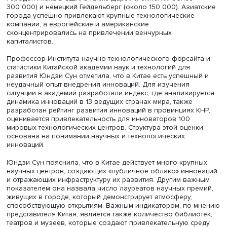
качестве городской среды существенно меньше, чем в
развитии креативных отраслей и привлекательности дл
технологий.
Наиболее привлекательны для лидеров инноваций Нь
и Лондон, центрами высоких технологий стали Пекин, Ш
Шэньчжэнь и Гуанчжоу, Москва, Сан-Франциско, Вашинг
Бостон. Лидеры креативных индустрий предпочитают Л
Париж, Токио, Сеул и Лос-Анджелес: там живет треть
законодателей моды. «Им нравится жить в богатых горо
качество жизни привлекает креативщиков», — отметил
Евгений Куценко.
Он пояснил, что города-лидеры — это необязательно
мегаполисы. Среди наиболее привлекательных для
инноваторов мест — маленький (всего 30 000 жителей)
городок Итака в США, а также Дарем (немногим более
300 000) и немецкий Гейдельберг (около 150 000). Ази
города успешно привлекают крупные технологические
компании, а европейские и американские
сконцентрировались на привлечении венчурных
капиталистов.