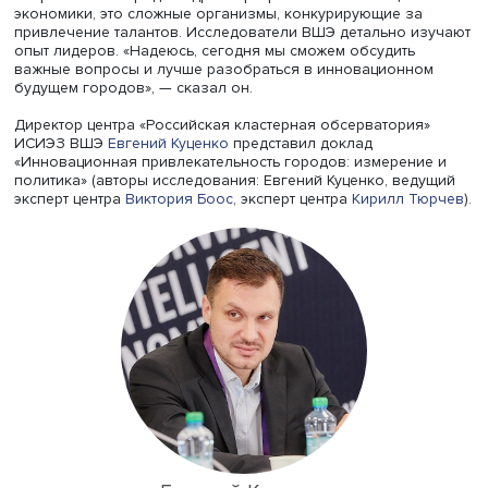
(ИСИЭЗ) НИУ ВШЭ провел международную экспертную 
«Практики повышения инновационной привлекательнос
мировых городов». Модератором сессии выступила экс
центра «
Российская кластерная обсерватория
» (РКО) И
ВШЭ
Екатерина Иванова
. Заместитель директора ИСИЭ
Александр Соколов
, открывая дискуссию, подчеркнул:
современные города — драйверы развития инноваций 
экономики, это сложные организмы, конкурирующие за
привлечение талантов. Исследователи ВШЭ детально и
опыт лидеров. «Надеюсь, сегодня мы сможем обсудить
важные вопросы и лучше разобраться в инновационн
будущем городов», — сказал он.
Директор центра «Российская кластерная обсерватория
ИСИЭЗ ВШЭ
Евгений Куценко
представил доклад
«Инновационная привлекательность городов: измерени
политика» (авторы исследования: Евгений Куценко, вед
эксперт центра
Виктория Боос
, эксперт центра
Кирилл Т