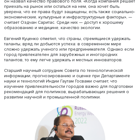
Оздчан Саритас
По мнению Оздчана Саритаса, в критерии инновационн
следует включить новые показатели. Например, культур
влияет на качество жизни в городе, его привлекательн
для людей, намеревающихся в нем работать.
Важно, полагает Саритас, не только количество стартап
объем привлеченных венчурных инвестиций, но и их
результативность, влияние на рост благосостояния жит
Эксперт ВШЭ подчеркнул важность продолжения
исследований городов как гибких систем, в которых бу
проанализированы социальные, экономические и