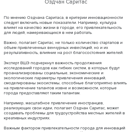
общения, накопление знакомств и врастание в местную 
Это, отметил Джо Раветц, создает экосистему инноваций
стимулирует их глокализацию — сочетание глобального
локального.
В изучении и создании индикаторов измерения
инновационной привлекательности следует не упускать
всегда заметные статистически, но важные для атмосф
элементы. Индикаторы качества инновационной полити
инновационной среды требуют модернизации и деталь
проработки, подытожил британский исследователь.
Заведующий
Лабораторией исследований науки и техн
ИСИЭЗ ВШЭ
Оздчан Саритас
подчеркнул важность пои
общего подхода к измерению инновационного потенц
городов и новых индикаторов для его измерения.