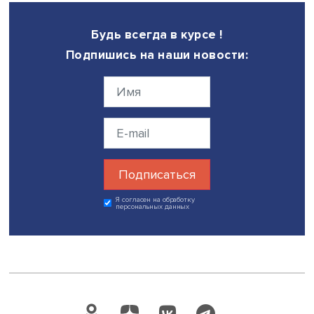
креативных индустрий и технологий. Эффективная горо
система позволяет усилить технологические инновации
креативной обработкой. Он также рекомендовал не за
о ключевой роли социальных инноваций. Городам важ
привлекать импакт-инвестиции, которые не только созд
прибыль для венчурных фирм, но и решают ключевые
социальные вызовы современности.
В завершение сессии Евгений Куценко отметил важност
дифференцированного подхода к инновациям в разны
городах: стартапы и креативные индустрии могут разви
в небольших городах, региональных центрах, городах-
регионах, таких как Москва или Мехико, и городах-
государствах, например Сингапуре.
«Города сложно устроены, нет волшебной палочки, од
решения для всех. Одним нужны библиотеки, другим —
коммуникации, творческое разнообразие. Сейчас, как
никогда в истории, люди становятся главным фактором
процветания городов, к ним тянутся деньги, вокруг них
обустраивают опережающую инфраструктуру», — подыт
Евгений Куценко.