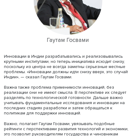
экологические параметры привлечения инноваций,
смоделированы экосистемы, способные благоприятно 
на привлечение талантов извне и возможности, которы
города предоставляют таким талантам.
Например, масштабное привлечение иностранцев,
реализующих свои идеи, полагает Оздчан Саритас, мож
создавать проблемы для трудоустройства местных жите
креативных индустриях.
Важным фактором привлекательности города для инно
он назвал качество правового поля. «Когда компания 
приехать на рынок или остаться на нем, она хочет быть
уверена, что ее права будут защищены, есть также соци
экономические, культурные и инфраструктурные фактор
считает Оздчан Саритас. Среди них — доступ к хорошем
образованию и медицине, качество экологии.
Евгений Куценко отметил, что страны, стремящиеся удер
таланты, вряд ли добьются успеха: в современном мире
сложно удержать ученого или предпринимателя. Однак
город привлекателен для зарубежных и иногородних
талантов, то ему легче удержать и местных инноваторо