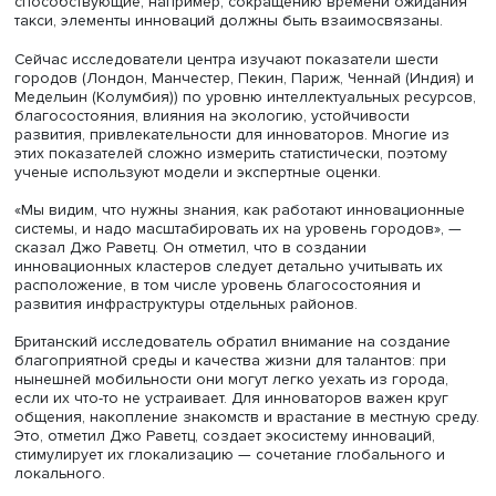
Джо Раветц
Содиректор Центра городской резильентности и энерге
Университета Манчестера (Великобритания) Джо Раветц
подчеркнул, что инновации должны реализовываться в
городе и приносить пользу его жителям. Их развитие —
нелинейный процесс, зависящий от многих факторов, д
ускорения следует внедрять их в сферы, важные для ра