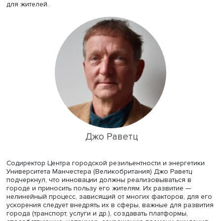
Профессор Института научно-технологического форсай
статистики Китайской академии наук и технологий для
развития Юндзи Сун отметила, что в Китае есть успешн
неудачный опыт внедрения инноваций. Для изучения
ситуации в академии разработали индекс, где анализир
динамика инноваций в 13 ведущих странах мира, также
разработан рейтинг развития инноваций в провинциях 
оценивается привлекательность для инноваторов 100
мировых технологических центров. Структура этой оцен
основана на понимании научных и технологических
инноваций.
Юндзи Сун пояснила, что в Китае действует много круп
научных центров, создающих «публичное облако» инн
и отражающих инфраструктуру их развития. Другим ва
показателем она назвала число лауреатов научных пр
живущих в городе, который демонстрирует атмосферу,
способствующую открытиям. Важным индикатором, по 
представителя Китая, является также количество библи
театров и музеев, которые создают привлекательную с
для жителей.