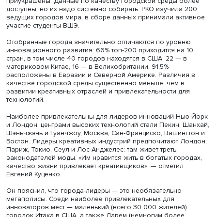
их инновационной привлекательности. Она учитывает 7
индикатора по трем ключевым направлениям:
технологическое развитие, креативные индустрии и
городская среда.
Для расчетов индикаторов используются разнообразн
альтернативные источники, разработанные на основе
единого подхода к данным разных городов. Это, напри
данные о числе основанных и действующих в городе
компаний-единорогов, числе нобелевских лауреатов,
расположении модных брендов и др. В отличие от этих
данных, официальная статистика в разных странах не
унифицирована, кроме того, сведения могут быть
приукрашены. Данные по качеству городской среды бо
доступны, но их надо системно собирать. РКО изучила 
ведущих городов мира, в сборе данных принимали акт
участие студенты ВШЭ.
Отобранные города значительно отличаются по уровн
инновационного развития: 66% топ-200 приходится на 
стран, в том числе 40 городов находятся в США, 22 — в
материковом Китае, 16 — в Великобритании, 91,5%
расположены в Евразии и Северной Америке. Различия