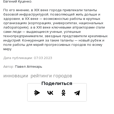
Инновации в Индии разрабатывались и реализовывали
крупными институтами, но теперь инициатива исходит сн
поскольку из центра не всегда заметны серьезные мес
проблемы. «Инновации должны идти снизу вверх, это с
Индии», — сказал Гаутам Госвами.
Важна также проблема применимости инноваций, без
реализации они не имеют смысла. В перспективе их сле
разделять по технологической готовности. Дальше ва
учитывать фундаментальные исследования и инновации
последних стадиях разработки и затем обращаться к
политикам для поддержки инноваций.
Важно, полагает Гаутам Госвами, увязывать подобные
рейтинги с перспективами развития технологий и эконо
это позволит руководителям государства и чиновникам
принимать решения на их основе.
Директор Египетской обсерватории науки, технологий 
инноваций при Академии научных исследований и техн
Мохамед Рамадан А. Резк подчеркнул: важна синергия