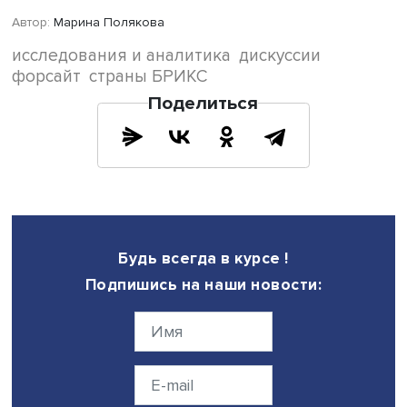
«Несмотря на усилия, предпринятые во всем мире, очев
что технологии форсайта были плохо интегрированы в
политику накануне пандемии. Потребности в более
эффективном выявлении и идентификации инфекционн
заболеваний подчеркивались в различных докладах п
прогнозированию. Например, в исследовании по выяв
и идентификации инфекционных заболеваний (DIID),
опубликованном UK Foresight в 2006 году. За последне
десятилетие были проведены многочисленные исслед
угрозы будущих пандемий, посвященные тому, как мож
реагировать на различные сценарии», — отметил Валди
Эрмида.
Проект VigIA призван восполнить пробел, связанный с
потребностями в более эффективном выявлении
заболеваний, имеющих важное значение для обществ
здравоохранения, а также повысить потенциал
эпидемиологического надзора.
XII Международная научная конференция «Форсайт и н
техническая и инновационная политика» проводится в 
деятельности координируемого НИУ ВШЭ Научного цен
мирового уровня «
Центр междисциплинарных исследов