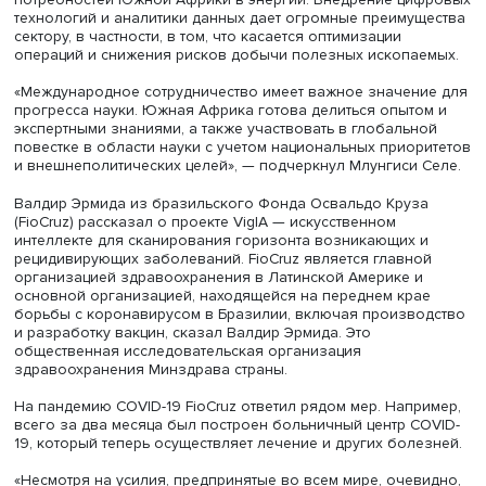
инновациям (ЮАР) рассказал о пути Южной Африки к н
технологическим инновациям, способствующим
инклюзивному и устойчивому социально-экономическо
развитию. Приоритетной для страны, подчеркнул он, яв
модернизация секторов сельского хозяйства, добычи
полезных ископаемых и производств.
В сфере сельского хозяйства ожидается, что внедрени
передовых технологий повысит конкурентоспособность
решит основные проблемы с производительностью в с
шелководства с помощью оцифровки и точных инструме
Достижения в области ИКТ дают возможность внедрять
высокоточные решения — например, использовать
технологии, основанные на интеграции спутниковых сис
применять беспилотные летательные аппараты,
совершенствовать мониторинг засушливых культур и
диагностику болезней.
Горнодобывающая промышленность может внести
значительный вклад в удовлетворение внутренних
потребностей Южной Африки в энергии. Внедрение ци
технологий и аналитики данных дает огромные преиму
сектору, в частности, в том, что касается оптимизации