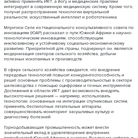
Гаутам Госвами
Индия стремится достичь к 2030 году 500 ГВт энергетич
мощностей на неископаемом топливе и перевести 50% 
потребностей в энергии на возобновляемые источники
сократив объем выбросов углекислого газа на 1 млрд т
снизив углеродоемкость экономики на 45%, а к 2070 го
выйти на нулевой уровень выбросов.
Для этого, например, в области сельского хозяйства бу
использоваться процессы механизации, совместимые с
возобновляемыми источниками энергии, генная инжен
удобрения с контролируемым высвобождением,
автоматизированное управление фермами и полями. С
здравоохранения станет более технологичной: для
дистанционного оказания медицинской помощи будут
активно применять ИКТ, а йогу и медицинские практики
интегрируют в современную медицинскую систему. Кроме
получат распространение технологии виртуальной
реальности, искусственный интеллект и робототехника.
Млунгиси Селе из Национального консультативного сов