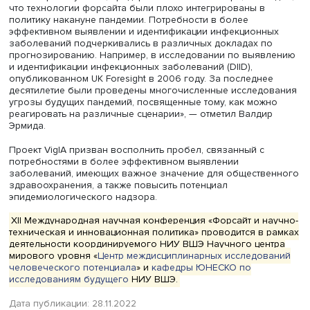
операций и снижения рисков добычи полезных ископа
«Международное сотрудничество имеет важное значен
прогресса науки. Южная Африка готова делиться опыт
экспертными знаниями, а также участвовать в глобальн
повестке в области науки с учетом национальных прио
и внешнеполитических целей», — подчеркнул Млунгиси 
Валдир Эрмида из бразильского Фонда Освальдо Круз
(FioCruz) рассказал о проекте VigIA — искусственном
интеллекте для сканирования горизонта возникающих 
рецидивирующих заболеваний. FioСruz является главн
организацией здравоохранения в Латинской Америке 
основной организацией, находящейся на переднем кра
борьбы с коронавирусом в Бразилии, включая произв
и разработку вакцин, сказал Валдир Эрмида. Это
общественная исследовательская организация
здравоохранения Минздрава страны.
На пандемию COVID-19 FioСruz ответил рядом мер. Напр
всего за два месяца был построен больничный центр C
19, который теперь осуществляет лечение и других бол