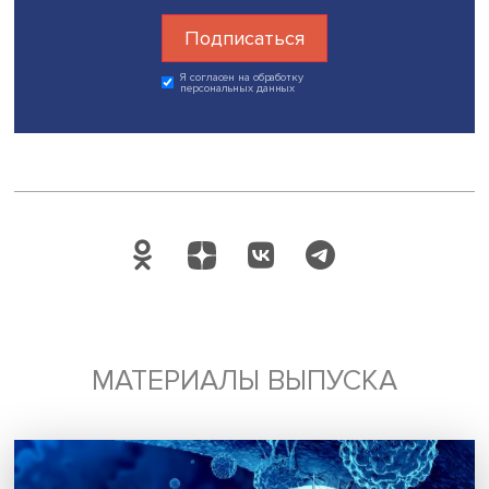
человеческого потенциала
» и
кафедры ЮНЕСКО по
исследованиям будущего
НИУ ВШЭ.
Дата публикации: 28.11.2022
Автор:
Марина Полякова
исследования и аналитика
дискуссии
форсайт
страны БРИКС
Поделиться
Будь всегда в курсе !
Подпишись на наши новости: