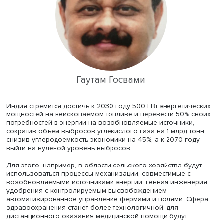
Индии рассказал о вызовах, связанных с изменением
климата. Среди основных проблем в этой сфере он уп
повышение глобальных температур, повышение уровня
(с 1,7 мм в год на протяжении большей части XX века до
мм в год с 1993 года), таяние ледников (средняя толщи
хорошо изученных ледников уменьшилась более чем н
футов с 1980 года), а также увеличение концентрации C
атмосфере (выросла на 25% с 1958 года).