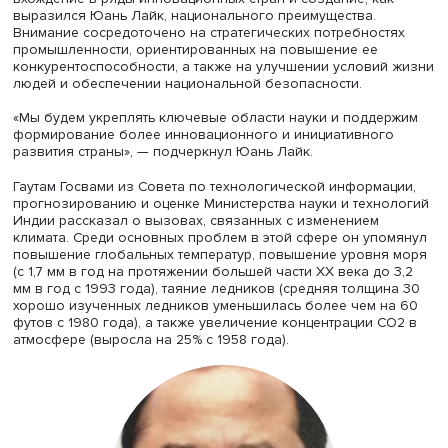
Александр Соколов
Профессор Юань Лайк из Китайской академии наук и
технологий для развития поделился с участниками сво
размышлениями о будущих технологических тенденция
примере китайского опыта.
Пятилетний план национальных научно-технических
инноваций, действующий в Китае, предусматривает его
вхождение в ряды инновационных стран и создание, ка
выразился Юань Лайк, национального преимущества.
Внимание сосредоточено на стратегических потребнос
промышленности, ориентированных на повышение ее
конкурентоспособности, а также на улучшении условий
людей и обеспечении национальной безопасности.
«Мы будем укреплять ключевые области науки и подде
формирование более инновационного и инициативног
развития страны», — подчеркнул Юань Лайк.
Гаутам Госвами из Совета по технологической информа
прогнозированию и оценке Министерства науки и техн