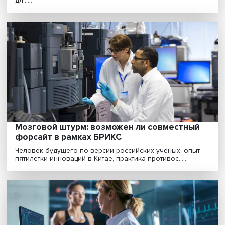
«Срочная задача — выстроить в новом
контуре полноценную, нефрагментарную
национальную инновационную систему»
Эксперты ИСИЭЗ НИУ BШЭ совместно с Ассоциацией
менеджеров выявили главные вызовы и возможност
дл......
Мозговой штурм: возможен ли совместны
форсайт в рамках БРИКС