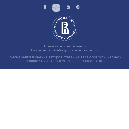
Геймификация и ИИ: какие HR-технологии
станут приоритетными до 2045 года
Форсайт перестает быть инструментом прогнозирова
и становится механизмом управления будущим. Н......
Экономика
Общество
Мир
Наука
Образование
Мнения
Фотогалерея
Видеогалерея
Подкасты
О нас