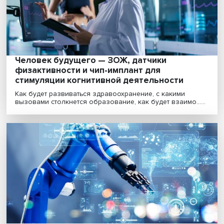
Человек будущего по версии российских ученых, оп
пятилетки инноваций в Китае, практика противос......
Человек будущего — ЗОЖ, датчики
физактивности и чип-имплант для
стимуляции когнитивной деятельности
Как будет развиваться здравоохранение, с какими
вызовами столкнется образование, как будет взаимо..