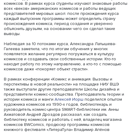
Аттикус»: «КоЛибри», 2015 г.
Комикс vs Высшая школа экономики
Комиксы являются не только инструментом образовате
процесса, но и предметом многих исследований. Так, о
из самых популярных курсов по выбору на программе
«Медиакоммуникации» из года в год остается «Анализ
комиксов в контексте трансмедийного сторителлинга». 
курсе рассказала его создательница
Александра Латыш
Галеева
, продюсер дирекции новых медиа ПКВС, продю
образовательных проектов и старший преподаватель В
выступление так и называлось: «Как говорить о комикса
университете? Опыт преподавания в НИУ ВШЭ».
Портрет лучшего студента для своего курса Александр
Латышева-Галеева описала так: это человек, который,
вероятно, однажды держал в руках комиксы, но сейчас 
скорее всего, не читает, однако видит, что его друзья ч
комиксы, выходят фильмы по комиксам, что это растущ
индустрия, при этом он совершенно не понимает, как в 
войти. Курс подходит и тем, кто любит изучать совреме