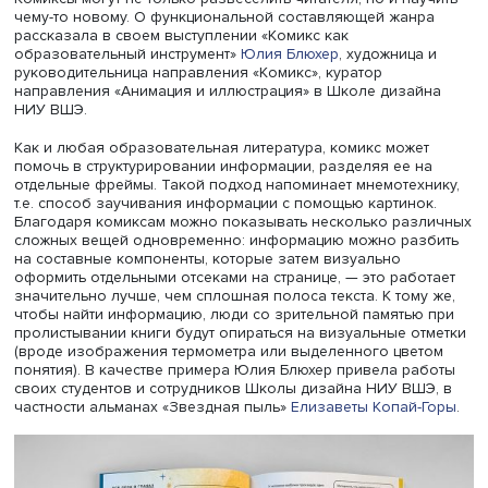
Нет содержимого
Нет содержимого
Нет содержимого
Нет содержимого
Нет содержимого
Нет содержимого
Комикс vs учебник
Комиксы могут не только развеселить читателя, но и на
чему-то новому. О функциональной составляющей жан
рассказала в своем выступлении «Комикс как
образовательный инструмент»
Юлия Блюхер
, художница
руководительница направления «Комикс», куратор
направления «Анимация и иллюстрация» в Школе диза
НИУ ВШЭ.
Как и любая образовательная литература, комикс може
помочь в структурировании информации, разделяя ее н
отдельные фреймы. Такой подход напоминает мнемотех
т.е. способ заучивания информации с помощью картино
Благодаря комиксам можно показывать несколько раз