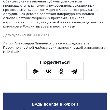
поп-культуру, сами комиксы, и тем, кто хочет стать автор
комиксов. В рамках курса студенты изучают знаковые 
всех «веков» американских комиксов и работы ведущи
представителей мировых школ: после прохождения кур
каждый выпускник программы может определить страну
происхождения комикса, период создания и уверенно
объяснить друзьям, на основании чего он сделал такие
выводы.
Наблюдая за 10 потоками курса, Александра Латышева
Галеева заметила, что по итогам обучения у многих
появляется желание регулярно погружаться в культуру
комиксов и создавать свои собственные истории. Кто-т
находит работу по этому направлению, а кто-то с помо
комиксов даже «покоряет объект страсти».
В рамках конференции «Комикс и анимация. Вызовы и
перспективы в новой реальности» на площадке НИУ В
также выступали другие преподаватели Школы дизайна
представители комикс-сообщества. Преподаватель теор
истории комикса и манги
Алексей Иорш
поделился опы
художника комиксов из 1990-х годов, библиотекарь и
руководитель комикс-центра SMART-библиотеки им. Ан