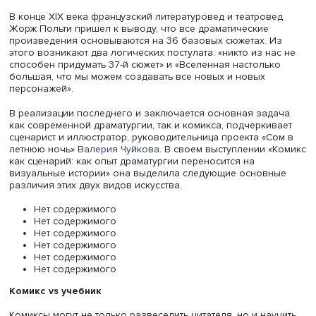
и творцы жанра обсудили в пространстве CREATIVE HUB
конференции «Комикс и анимация. Вызовы и перспекти
новой реальности», организованной направлениями
«Анимация и иллюстрация»
и
«Комикс»
Школы дизайна 
ВШЭ
и комикс-сообществом.
Комиксы vs драматургия
В конце XIX века французский литературовед и театров
Жорж Польти пришел к выводу, что все драматические
произведения основываются на 36 базовых сюжетах. 
этого возникают два логических постулата: «никто из н
способен придумать 37-й сюжет» и «Вселенная настоль
большая, что мы можем создавать все новых и новых
персонажей».
В реализации последнего и заключается основная зад
как современной драматургии, так и комикса, подчерки
сценарист и иллюстратор, руководительница проекта «С
летнюю ночь»
Валерия Чуйкова
. В своем выступлении 
как сценарий: как опыт драматургии переносится на
визуальные истории» она выделила следующие основ
различия этих двух видов искусства.