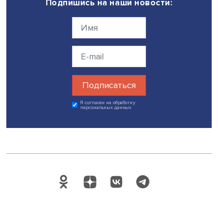
Ахматовой Андрей Дроздов рассказал, как создать
библиотеку комиксов и работать с ней, владелец магаз
комиксов BWComics, продюсер программы комиксов
книжного фестиваля «ЛитераТула» Владимир Апёнов
объяснил, как из явления субкультуры комиксы
превращаются в культуру, а руководитель выставочных
проектов ЦТИ «Фабрика» Марина Сазоненко предложи
обсудить, как детская советская литература становится
основой детских творческих программ. В финале
мероприятия прошла дискуссия «Независимые издател
комиксов в России: вызовы и перспективы».
Дата публикации: 09.11.2023
Автор:
Александра Зинченко, стажер-исследователь
Проектно-учебной лаборатории экономической журнал
НИУ ВШЭ
Поделиться