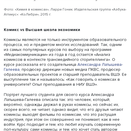
персонажам запоминание текста проходит легко и инте
«Восхитительный учебник по химии! У меня по химии д
была, я сразу признаюсь, — наверное, потому, что у ме
было такого учебника», — поделилась с аудиторией Ю
Блюхер.
Фото: «Химия в комиксах», Ларри Гоник. Издательская группа «