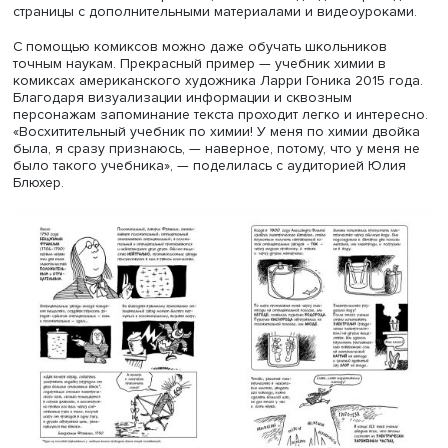
Фото: Альманах «Звездная пыль», Елизавета Копай-Гора, кура
НИУ ВШЭ. Издательство «Кит»
Комиксы (особенно веб-комиксы — те, что публикуются
интернет-платформах и в мобильных приложениях) могу
также основываться на материалах научной статьи, па
из учебника и т.п. Таким образом, сухая информация с
помощью визуальных элементов превращается в нечто,
мы можем запомнить благодаря позитивным эмоциям,
веселью от иллюстраций и очарованию персонажей. Вн
таких комиксов часто размещаются QR-коды для перех
страницы с дополнительными материалами и видеоурок
С помощью комиксов можно даже обучать школьников
точным наукам. Прекрасный пример — учебник химии в
комиксах американского художника Ларри Гоника 2015 
Благодаря визуализации информации и сквозным