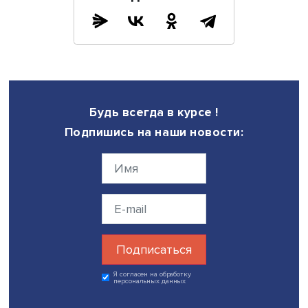
на постоянной основе. «Таким образом, бизнес будет
опираться на эти индикаторы, считая, что они меняться 
будут. Тогда и стратегический горизонт планирования 
быть увеличен. Насколько это сработает, покажет время
сама идея видится неплохой», — прокомментировал
нововведение эксперт.
«Вообще, по поводу административного давления зак
должны приниматься перманентно, — полагает он. — Н
что-то лишнее — прими закон или постановление, чтоб
убрать внеплановые проверки, а вместо плановых про
сделать инспекции. Цель таких проверок должна состоя
том, чтобы помогать бизнесу, а не наказывать его».
Дата публикации: 19.07.2023
Автор:
Николай Константинов
бизнес
реформы
экономика
Поделиться