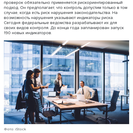
абсолютный минимум за весь период проводимой реф
При этом только одно из трех контрольных мероприяти
проходило в отношении бизнеса.
Контрольные органы от проверок перешли к
профилактическим визитам. В прошлом году их количе
составило 560 тыс., превысив число проверок в 1,6 раз
рамках «регуляторной гильотины» отменены 143 тыс.
устаревших требований. Благодаря этому бизнес эконо
порядка 200 млрд рублей ежегодно. При проведении
проверок обязательно применяется рискориентирова
подход. Он предполагает, что контроль допустим только
случае, когда есть риск нарушения законодательства. Н
возможность нарушения указывают индикаторы риска.
Сегодня федеральные ведомства разрабатывают их дл
своих видов контроля. До конца года запланирован за
190 новых индикаторов.