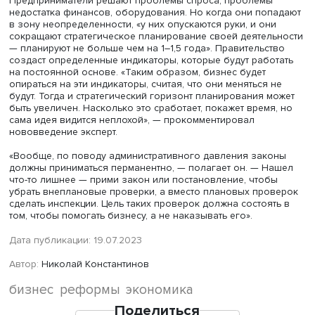
содержатся в единой цифровой системе. В ней предста
детальная информация о контрольной деятельности в
масштабе всей страны.
Директор
Центра конъюнктурных исследований
Институ
статистических исследований и экономики знаний НИУ
Георгий Остапкович
считает, что в полную силу реформ
не заработала. «В принципе, идея неплохая — создать
стандарты для бизнеса, чтобы не менять правила игры 
время самой игры и облегчить существование бизнеса,
поскольку сейчас он находится в очень большой
неопределенности», — говорит он.
По мнению Георгия Остапковича, российские
предприниматели — «самые предприимчивые в мире». 
находят разные управленческие схемы борьбы с разл
изменениями, а какие-то правила все время меняются.
Предприниматели решают проблемы спроса, проблемы
недостатка финансов, оборудования. Но когда они по
в зону неопределенности, «у них опускаются руки, и он
сокращают стратегическое планирование своей деятел
— планируют не больше чем на 1–1,5 года». Правительс
создаст определенные индикаторы, которые будут рабо