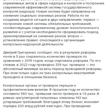
правительственном часе в Госдуме рассказал заместит
председателя правительства РФ Дмитрий Григоренко.
Реформа контрольно-надзорной деятельности нацелен
устранение избыточной административной нагрузки на
субъекты предпринимательской деятельности. Достичь 
цели планируется через отмену всех существующих
нормативных актов в сфере надзора и контроля и пост
современной эффективной системы государственного
контроля (надзора). Новая система будет направлена н
снижение социально значимых рисков. Работа по ее
созданию ведется сегодня в двух направлениях: перво
построение новой системы обязательных требований,
соответствующих современному уровню технологическ
развития и с учетом необходимости сформировать подх
ориентированный на снижение рисков; второе —
установление правил, относящихся к организации
контрольно-надзорной деятельности.
Дмитрий Григоренко сообщил, что в результате рефор
почти в 5 раз сократилось количество проверок по
сравнению с 2019 годом, когда стартовала реформа. По
словам, в 2022 году проведено 339 тыс. проверок — эт