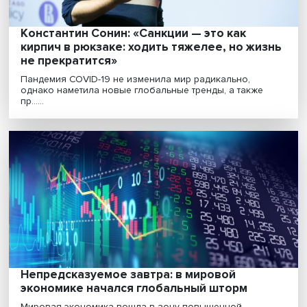
Евсей Гурвич: переход на удаленку помог
сгладить спад экономики в наиболее ост
период коронакризиса
С экономической точки зрения Россия вполне успе
прошла самую трудную часть пандемического криз.....