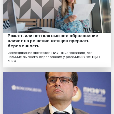
Ольга Кузнецова: за что вручена
Нобелевская премия по экономике 2022
года
В 2022 году Нобелевская премия по экономике
присуждена Бену Бернанке, Дугласу Даймонду и Фил
Д......