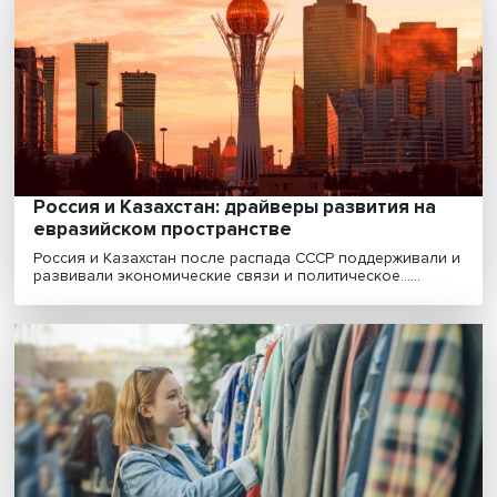
Место по паритету: как и зачем
рассчитывается паритет покупательной
способности
Сейчас проводится четвертый глобальный цикл
программы международных сопоставлений (ПМС) по
опреде......
«Если мы хотим, чтобы нашу повестку
поддерживали, надо говорить по-русски»