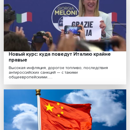
креативной экономики связаны с создан
новых культурных смыслов
Близость Дальнего Востока к мощнейшим рынкам сб
Азиатско-Тихоокеанского региона — это конкурен......
Несовместимые альтернативы: ученые
Вышки — об амбивалентности власти в
экономике XXI века