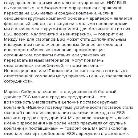
регулирования вопросов устойчивого развития, которы
ее словам, на практике могут рассматриваться как план
действий для успешного развития ESG. В числе таких
направлений она назвала принятие таксономии (схемы
классификации) зеленой/устойчивой деятельности,
инструментов и продуктов этой деятельности; установл
целевых показателей ограничения выбросов парнико
газов и торговлю углеродными единицами; введение
ограничений для углеродоемких видов деятельности и
стимулирование рынка устойчивого финансирования;
создание специальных инструментов финансирования
устойчивого развития и требований к ним.
Марина Сабирова
, начальник отдела маркетинга Инстит
государственного и муниципального управления НИУ 
высказалась о необходимости определиться с практик
перехода на ESG малых и средних компаний. «Если в
отношении крупных компаний основным драйвером яв
финансовый сектор, то в ситуации с малыми предприят
мы сталкиваемся с другой картиной: для большинства и
ESG дорого, малопонятно и неинтересно», — говорит он
Между тем для стартапов ESG может стать дополнитель
инструментом привлечения зеленых бизнес-ангелов ил