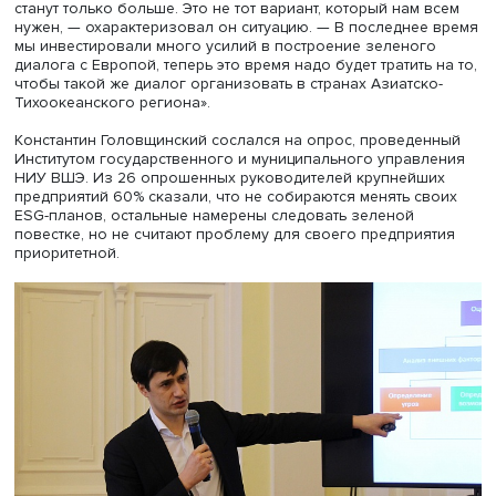
насколько актуальной остается повестка ESG в России,
разговор модератор круглого стола
Константин
Головщинский
, заместитель директора
Института
государственного и муниципального управления НИУ 
«Вопрос, быть или не быть ESG, вообще не стоит. Нам н
позволит стать углеродным офшором. Если сократить
активность на климатическом поле, то критиковать Рос
станут только больше. Это не тот вариант, который нам 
нужен, — охарактеризовал он ситуацию. — В последнее
мы инвестировали много усилий в построение зеленог
диалога с Европой, теперь это время надо будет тратить
чтобы такой же диалог организовать в странах Азиатск
Тихоокеанского региона».
Константин Головщинский сослался на опрос, проведе
Институтом государственного и муниципального управ
НИУ ВШЭ. Из 26 опрошенных руководителей крупнейш
предприятий 60% сказали, что не собираются менять с
ESG-планов, остальные намерены следовать зеленой
повестке, но не считают проблему для своего предприя
приоритетной.