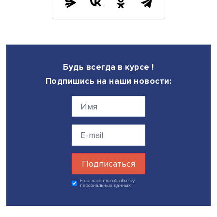
рейтингового агентства RAEX Светлана Гришанкова,
управляющий директор рейтинговой службы Национал
рейтингового агентства Сергей Гришунин, начальник от
новых технологий государственного и муниципального
управления Института государственного и муниципальн
управления НИУ ВШЭ
Илья Ведерин
, начальник Управ
инвестиционно-банковского обслуживания АО
«Россельхозбанк» Юрий Новиков.
Фото: iStock
Дата публикации: 27.04.2022
Автор:
Николай Константинов
экономика
экология
ясинская конференция 2022
Поделиться