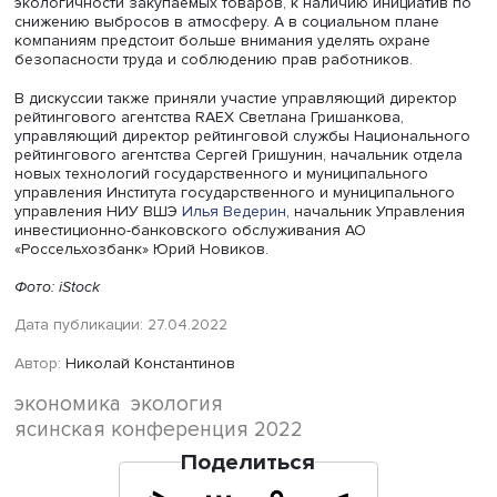
инвесторов. «Зеленые компании, производящие
органические продукты питания или упаковку из
перерабатываемых материалов, могут привлечь
ответственных потребителей, — поясняет она. —
Инновационные или IT-компании за счет статуса социа
ответственной компании могут привлечь ценных, талан
сотрудников».
Марина Сабирова считает, что единственный базовый
драйвер ESG малых и средних предприятий — это
возможность участвовать в цепочке поставок крупных
компаний. «Именно поэтому тема устойчивости поставок
основой нашего исследования практики перехода на 
малых и средних предприятий. Мы решили посмотреть, 
именно требования наиболее часто предъявляют круп
компании к поставщикам», — говорит она. В части эколо
отмечает эксперт, требования ESG адресуются в основн
экологичности закупаемых товаров, к наличию инициат
снижению выбросов в атмосферу. А в социальном план
компаниям предстоит больше внимания уделять охране
безопасности труда и соблюдению прав работников.
В дискуссии также приняли участие управляющий дире