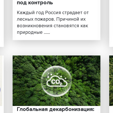
ного
Фуад Алескеров: лесны
нами
пожары можно поставит
го
под контроль
Каждый год Россия страдает
лесных пожаров. Причиной и
е
возникновения становятся к
природные ......
илия