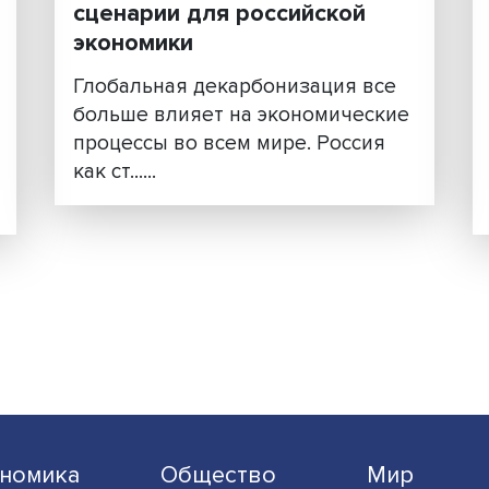
ия
Глобальная декарбониза
изис
сценарии для российско
го
экономики
Глобальная декарбонизация
больше влияет на экономич
омики
процессы во всем мире. Рос
ем
как ст......
илетия