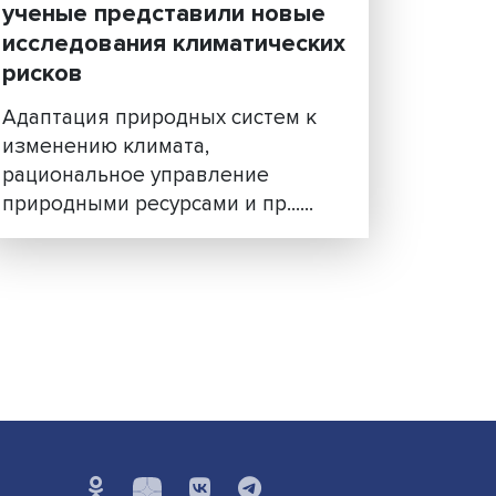
ция:
Экологическое мышлени
й
ученые представили нов
исследования климатиче
рисков
 все
еские
Адаптация природных систем
сия
изменению климата,
рациональное управление
природными ресурсами и пр....