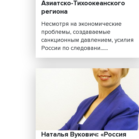
Пришло время для зеле
диалога России со стра
Азиатско-Тихоокеанско
региона
Несмотря на экономически
проблемы, создаваемые
санкционным давлением, ус
России по следовани......