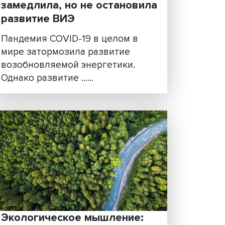
е
Солнце и ветер еще в
ь
тренде: пандемия
замедлила, но не остано
развитие ВИЭ
 от
х
Пандемия COVID-19 в целом 
ак
мире затормозила развитие
возобновляемой энергетики.
Однако развитие ......