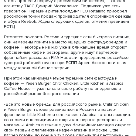
«Мы обсуждали также возможность проведения платеж
российских рублях либо турецких лирах, работу карты «
отелях Турецкой Республики. Договорились о том, что 
будут принимать карты, договорились о том, что будут
созданы условия для наличия необходимых терминало
отелях, гостиницах», — раскрыл подробности
договоренностей вице-премьер.
Некоторые турецкие банки дают возможность россияна
открыть счет в лирах, в долларах или евро и получить к
Visa и Mastercard. Правда, зачастую для этого необход
либо положить деньги на счет в турецком банке в разм
около 1000 долларов, либо предъявить местный ВНЖ. 
Турции можно без ограничений снимать иностранный к
Российские граждане могут получать валюту, например,
посредством переводов, отправленных «Золотой корон
Отправляешь себе рубли, а снимаешь лиры или доллар
Такие переводы выдают на любой турецкой почте.
Кто займет свободное место
Санкции открывают перед турецкими компаниями новы