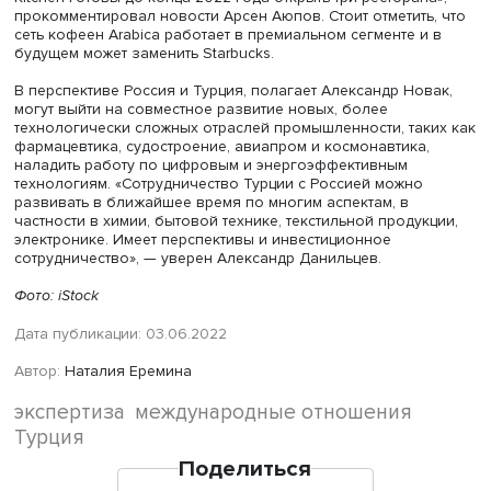
возможности на российском рынке. Так, производител
одежды и обуви готовятся заполнить освободившиеся
Собственники российских торговых центров готовятся 
второму раунду переговоров с турецкими компаниями 
замещению уходящих из России западных фирм и ожи
дальнейших сделок, сообщил недавно президент
Российского совета торговых центров (РСТЦ) Дмитрий
Москаленко.
«Российский совет торговых центров провел первый ра
переговоров с представителями турецких компаний. Н
коллеги из Турции изучают возможность выхода на
российский рынок, считают экономику и аккумулируют
предложения. Мы ждем от них дату следующих перегов
чтобы провести встречу с российским бизнесом», — ск
агентству ТАСС Дмитрий Москаленко. Подвижки уже ест
говорит он. Турецкий ритейл-холдинг FLO Retailing при
российские точки продаж производителя спортивной 
и обуви Reebok. Ждем следующих сделок, отметил през
РСТЦ.
Готовятся покорить Россию и турецкие сети быстрого пи
они намерены прийти на место ушедших фастфуд-бренд