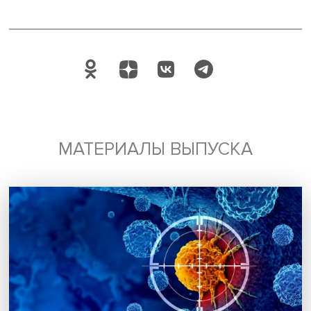
В перспективе Россия и Турция, полагает Александр Но
могут выйти на совместное развитие новых, более
технологически сложных отраслей промышленности, так
фармацевтика, судостроение, авиапром и космонавтика
наладить работу по цифровым и энергоэффективным
технологиям. «Сотрудничество Турции с Россией можно
развивать в ближайшее время по многим аспектам, в
частности в химии, бытовой технике, текстильной проду
электронике. Имеет перспективы и инвестиционное
сотрудничество», — уверен Александр Данильцев.
Фото: iStock
Дата публикации: 03.06.2022
Автор:
Наталия Еремина
экспертиза
международные отношения
Турция
Поделиться