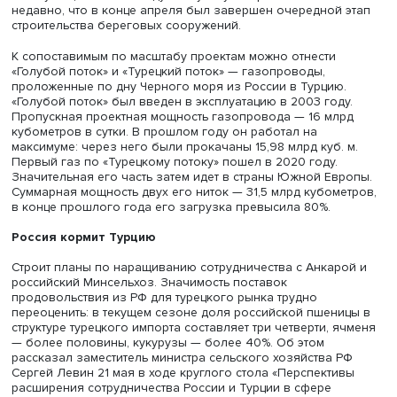
Турция предоставила площадку для строительства АЭС 
гарантировала закупку определенной части электроэн
— в обозначенные сроки и по фиксированной цене за
киловатт. А участники с российской стороны учредили
проектную компанию «Аккую нуклеар» (в форме
акционерного общества), которая взяла на себя
обязательства по проектированию, строительству,
эксплуатации и обслуживанию станции. Стоит уточнить, 
обслуживание включает в себя все сопряженные с эти
расходы и риски. К ним относятся в том числе вывод из
эксплуатации отслуживших аварийных объектов в
соответствии с международными правилами и стандарта
Как заверил министр энергетики и природных ресурсов
Турции Фатих Донмез, задержек с реализацией проекта
«Аккую» нет. Ожидается, что первый блок будет сдан в
эксплуатацию в 2023 году. «Аккую нуклеар» отчиталась
недавно, что в конце апреля был завершен очередной 
строительства береговых сооружений.
К сопоставимым по масштабу проектам можно отнести
«Голубой поток» и «Турецкий поток» — газопроводы,
проложенные по дну Черного моря из России в Турцию