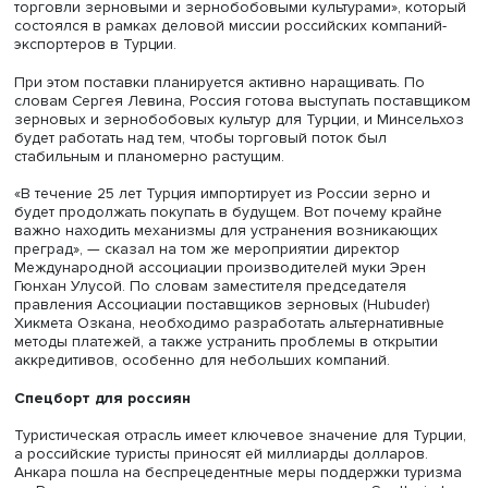
«Голубой поток» был введен в эксплуатацию в 2003 год
Пропускная проектная мощность газопровода — 16 мл
кубометров в сутки. В прошлом году он работал на
максимуме: через него были прокачаны 15,98 млрд куб.
Первый газ по «Турецкому потоку» пошел в 2020 году.
Значительная его часть затем идет в страны Южной Ев
Суммарная мощность двух его ниток — 31,5 млрд кубоме
в конце прошлого года его загрузка превысила 80%.
Россия кормит Турцию
Строит планы по наращиванию сотрудничества с Анкар
российский Минсельхоз. Значимость поставок
продовольствия из РФ для турецкого рынка трудно
переоценить: в текущем сезоне доля российской пшени
структуре турецкого импорта составляет три четверти, я
— более половины, кукурузы — более 40%. Об этом
рассказал заместитель министра сельского хозяйства 
Сергей Левин 21 мая в ходе круглого стола «Перспекти
расширения сотрудничества России и Турции в сфере
торговли зерновыми и зернобобовыми культурами», к
состоялся в рамках деловой миссии российских компан