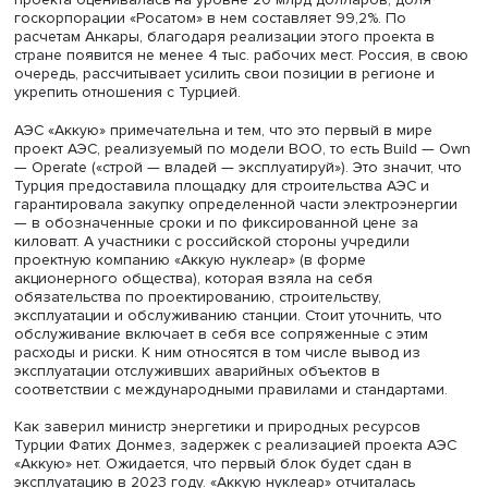
долларов), зерновые и масличные культуры (3,6 млрд
долларов), перечисляет Александр Данильцев. Машин 
оборудования Россия экспортировала в Турцию приме
0,2 млрд долларов.
Атомный мегапроект и два потока
Один их самых амбициозных российско-турецких проек
строительство первой в Турции АЭС «Аккую». Она соор
в провинции Мерсин на берегу Средиземного моря и п
ввода в эксплуатацию всех четырех блоков будет
вырабатывать около 35 млрд кВт⋅ч в год и покрывать д
потребности страны в электроэнергии. Общая стоимост
проекта оценивалась на уровне 20 млрд долларов, дол
госкорпорации «Росатом» в нем составляет 99,2%. По
расчетам Анкары, благодаря реализации этого проекта
стране появится не менее 4 тыс. рабочих мест. Россия, 
очередь, рассчитывает усилить свои позиции в регионе
укрепить отношения с Турцией.
АЭС «Аккую» примечательна и тем, что это первый в ми
проект АЭС, реализуемый по модели BOO, то есть Build
— Operate («строй — владей — эксплуатируй»). Это значи