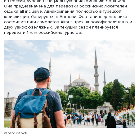
экспортеров в Турции.
При этом поставки планируется активно наращивать. П
словам Сергея Левина, Россия готова выступать поста
зерновых и зернобобовых культур для Турции, и Минсе
будет работать над тем, чтобы торговый поток был
стабильным и планомерно растущим.
«В течение 25 лет Турция импортирует из России зерно 
будет продолжать покупать в будущем. Вот почему кра
важно находить механизмы для устранения возникающ
преград», — сказал на том же мероприятии директор
Международной ассоциации производителей муки Эре
Гюнхан Улусой. По словам заместителя председателя
правления Ассоциации поставщиков зерновых (Hubuder
Хикмета Озкана, необходимо разработать альтернатив
методы платежей, а также устранить проблемы в открыт
аккредитивов, особенно для небольших компаний.
Спецборт для россиян
Туристическая отрасль имеет ключевое значение для Т
а российские туристы приносят ей миллиарды долларов