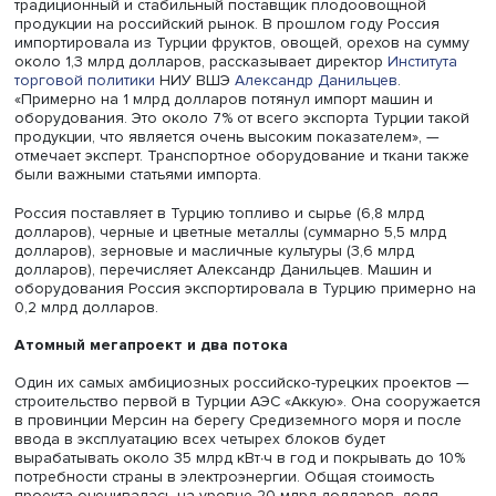
Александр Данильцев, фото: Максим Григорьев / Фонд Роскон
Сотрудничество двух стран и раньше развивалось актив
Так, за 2021 год товарооборот вырос на 57%, до 33 мл
долларов. Учитывая, что за первый квартал 2022 года 
составил 13,7 млрд, есть основания ожидать по итогам э
года превышения прошлогодних показателей. Турция —
традиционный и стабильный поставщик плодоовощной
продукции на российский рынок. В прошлом году Росси
импортировала из Турции фруктов, овощей, орехов на 
около 1,3 млрд долларов, рассказывает директор
Инсти
торговой политики
НИУ ВШЭ
Александр Данильцев
.
«Примерно на 1 млрд долларов потянул импорт машин 
оборудования. Это около 7% от всего экспорта Турции 
продукции, что является очень высоким показателем»,
отмечает эксперт. Транспортное оборудование и ткани 
были важными статьями импорта.
Россия поставляет в Турцию топливо и сырье (6,8 млрд
долларов),
черные и цветные металлы (суммарно 5,5 мл