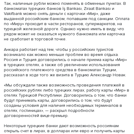
Фото: iStock
Спрос на такую услугу, очевидно, будет. Так, в 2021 год
Турцию посетило всего около 5 млн россиян, на курорт
Анталии они составили почти 40% отдыхающих. В этом 
из-за политической и экономической ситуации туристи
поток, скорее всего, станет меньше. В то же время, учи
значительную девальвацию лиры, отдых там будет дост
для многих. Так, стоимость турецкой лиры, по данным н
мая, составила 3,89 рубля. Для сравнения: в марте 202
курс лиры доходил до 8–10 рублей.
«Слабость лиры объясняется тем, что президент Турции
любит жесткой денежно-кредитной политики. В итоге
Центральный банк Турции вынужден сохранять очень н
ставки, несмотря на высокую инфляцию в стране. В резу
ключевая ставка не используется для борьбы с инфляц
таким подходом, скорее всего, перспектив укрепления 
нет», — объясняет Александр Абрамов, профессор шко