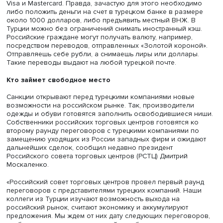
финансов факультета экономических наук ВШЭ.
«Мирный» вопрос
Еще одна мера поддержки отечественных туристов —
альтернативные методы платежей, ведь пользоваться
карточками Visa и Mastercard россияне за границей не м
Так, наличные рубли можно поменять в обменных пункт
банкоматах турецких банков İş Bankası, Ziraat Bankası и
Vakifbank можно снять деньги с карточки «Мир», даже
выданной российским банком, попавшим под санкции. 
по «Миру» проходит в части ресторанов, супермаркетов,
турецкой железной дороге. Однако нужно иметь в виду,
рядом может не оказаться нужного банкомата или карт
не сработает в торговой точке.
Анкара работает над тем, чтобы у российских туристов
возникало как можно меньше проблем во время отдыха
Россия и Турция договорились о начале приема карты 
в турецких отелях, а также об увеличении использован
российского платежного средства в банкоматах Турции
рассказал в ходе того же визита в Турцию Александр Н