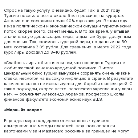
Анкара пошла на беспрецедентные меры поддержки ту
из России, учредив специальную авиакомпанию Southwi
Она предназначена для перевозки российских любите
отдыха all inclusive. Авиакомпания полностью в турецко
юрисдикции, базируется в Анталии. Флот авиаперевозч
состоит из пяти самолетов Airbus: трех широкофюзеля
двух узкофюзеляжных. За текущий сезон планируется
перевезти 1 млн российских туристов.