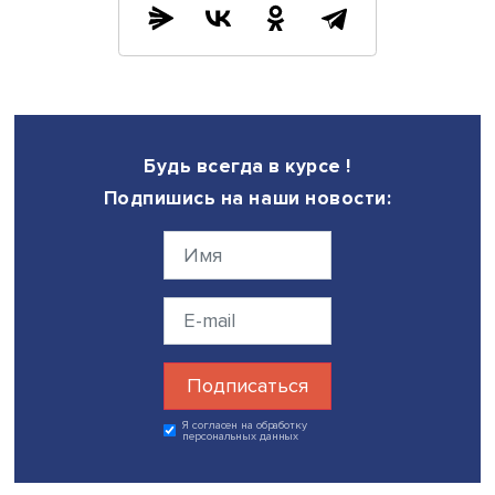
кофеен. Некоторые из них уже в ближайшее время отк
собственные кафе и рестораны, другие ищут партнеров
франчайзи, рассказал РИА Новости председатель росс
турецкой рабочей группы при РСПП Арсен Аюпов по ит
международной бизнес-встречи.
При этом как минимум четыре турецкие сети фастфуда и
кофеен — Yesen Burger, Chitir Chicken, Little Kitchen и Arab
Coffee House — уже начали свою работу по внедрению
российский рынок быстрого питания.
«Все это новые бренды для российского рынка. Chitir Ch
и Yesen Burger готовы развиваться в России по мастер-
франшизе. Little Kitchen и сеть кофеен Arabica готовы з
со своими инвестициями и открывать первые рестораны
магазины. Arabica в течение двух ближайших месяцев о
свой первый флагманский кафе-магазин в Москве. Littl
Kitchen готовы до конца 2022 года открыть три ресторан
прокомментировал новости Арсен Аюпов. Стоит отметить
сеть кофеен Arabica работает в премиальном сегменте и
будущем может заменить Starbucks.