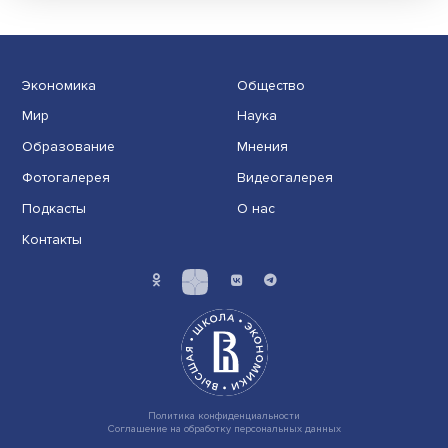
задумывается об университете мечты, о
должен понимать, что это про Вышку»
Задачи PR не сводятся только к увеличению продаж
привлечению клиентов. В современной коммуникац....
Экономика
Общество
Мир
Наука
Образование
Мнения
Фотогалерея
Видеогалерея
Подкасты
О нас
Контакты