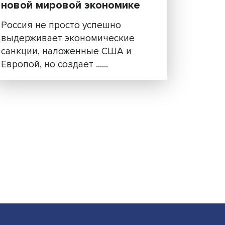
ия
Структурная перестройка
какую роль сыграет Росс
новой мировой экономик
Россия не просто успешно
выдерживает экономические
санкции, наложенные США и
Европой, но создает ......
кую