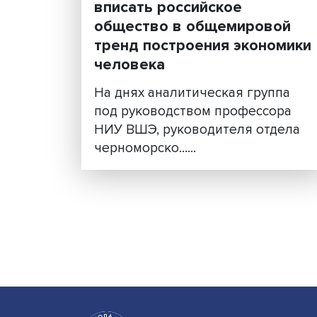
Екатерина Энтина: важн
максимально органично
вписать российское
общество в общемиров
тренд построения экон
человека
На днях аналитическая гру
под руководством професс
НИУ ВШЭ, руководителя от
черноморско......