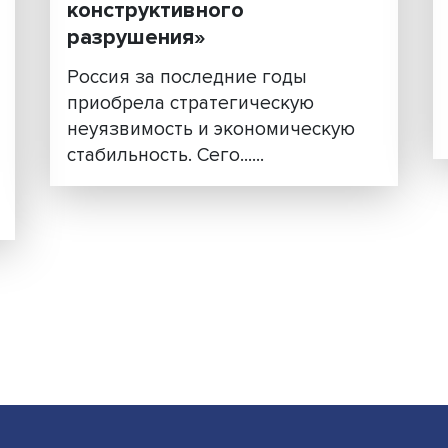
о
Сергей Караганов: Росс
должна перейти к «этапу
конструктивного
ой
разрушения»
омики
Россия за последние годы
приобрела стратегическую
неуязвимость и экономичес
ппа
стабильность. Сего......
ора
дела