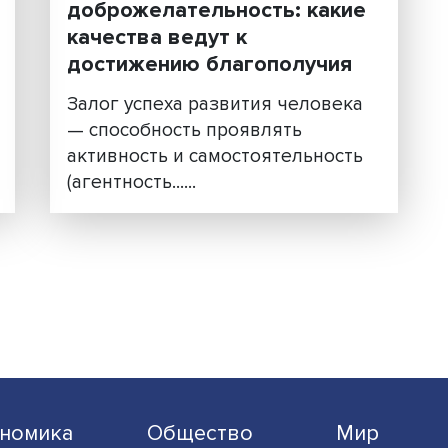
Воля, критическое
мышление,
ое
доброжелательность: ка
качества ведут к
ва
достижению благополуч
ый
Залог успеха развития чело
— способность проявлять
им
активность и самостоятельн
(агентность......