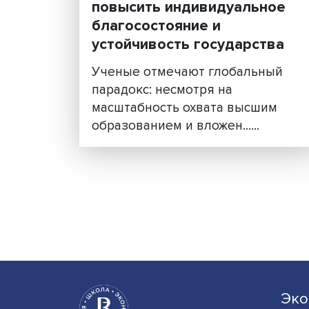
Запрос на
самостоятельность: как
повысить индивидуальн
благосостояние и
устойчивость государст
Ученые отмечают глобальн
парадокс: несмотря на
масштабность охвата высш
образованием и вложен......