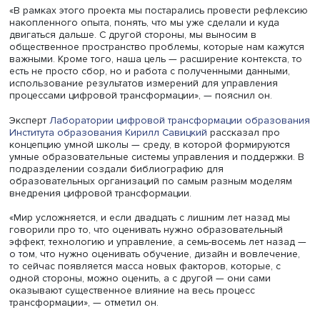
реализовывался по заказу Министерства просвещения
течение последних трех лет. Он проходил во всех регио
затронул очень большое количество образовательных
организаций. Следующим шагом стал вход в стратегиче
проект «Цифровая трансформация» программы
«
Приоритет-2030
».
«В рамках этого проекта мы постарались провести реф
накопленного опыта, понять, что мы уже сделали и куд
двигаться дальше. С другой стороны, мы выносим в
общественное пространство проблемы, которые нам ка
важными. Кроме того, наша цель — расширение контекст
есть не просто сбор, но и работа с полученными данны
использование результатов измерений для управления
процессами цифровой трансформации», — пояснил он.
Эксперт
Лаборатории цифровой трансформации образ
Института образования
Кирилл Савицкий
рассказал пр
концепцию умной школы — среду, в которой формирую
умные образовательные системы управления и поддерж
подразделении создали библиографию для
образовательных организаций по самым разным моде
внедрения цифровой трансформации.