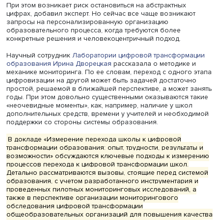
«Мир усложняется, и если двадцать с лишним лет назад
говорили про то, что оценивать нужно образовательны
эффект, технологию и управление, а семь-восемь лет н
о том, что нужно оценивать обучение, дизайн и вовлеч
то сейчас появляется масса новых факторов, которые, 
одной стороны, можно оценить, а с другой — они сами
оказывают существенное влияние на весь процесс
трансформации», — отметил он.
При этом возникает риск остановиться на абстрактных
цифрах, добавил эксперт. Но сейчас все чаще возника
запросы на персонализированную организацию
образовательного процесса, когда требуются более
конкретные решения и человекоцентричный подход.
Научный сотрудник
Лаборатории цифровой трансформ
образования
Ирина Дворецкая
рассказала о методике
механике мониторинга. По ее словам, переход с одного
цифровизации на другой может быть задачей достаточ
простой, решаемой в ближайшей перспективе, а может 
годы. При этом довольно существенными оказываются 
«неочевидные моменты», как, например, наличие у шко