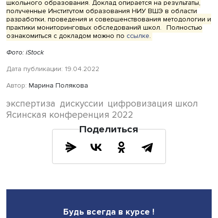
дополнительных средств, времени у учителей и необхо
поддержки со стороны системы образования.
В докладе «Измерение перехода школы к цифровой
трансформации образования: опыт, трудности, результа
возможности» обсуждаются ключевые подходы к изме
процессов перехода к цифровой трансформации школ.
Детально рассматриваются вызовы, стоящие перед сис
образования, с учетом разработанного инструментария
проведенных пилотных мониторинговых исследований,
также в перспективе организации мониторингового
обследования цифровой трансформации
общеобразовательных организаций для повышения ка
школьного образования. Доклад опирается на результ
полученные Институтом образования НИУ ВШЭ в облас
разработки, проведения и совершенствования методол
практики мониторинговых обследований школ.
Полно
ознакомиться с докладом можно по
ссылке
.
Фото: iStock
Дата публикации: 19.04.2022