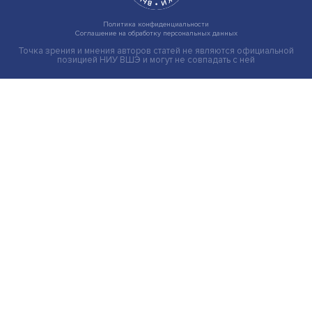
Груз имеет значение: мировая практика регулировани
тарифов
Экономика
Общество
Мир
Наука