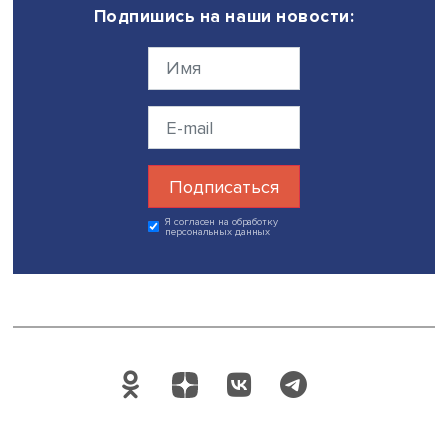
Автор:
Марина Полякова
экспертиза
дискуссии
цифровизация шк
Ясинская конференция 2022
Поделиться
Будь всегда в курсе !
Подпишись на наши новости: