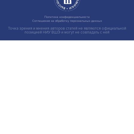
Санкции против России: «Мы прогнозиру
действия, анализируя мотивы»
Экономическое противостояние России и ЕС может
развиваться несколькими путями: точечные укусы, се...