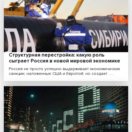
Развитие конкуренции и снятие барьеров для
предпринимательской деятельности позволяет устра
м......
«Бьют по нам, а больно им»: к чему приво
антироссийские санкции
С какими трудностями столкнулась европейская
промышленность после введения антироссийских
санкций......