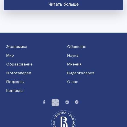
НОВОСТИ
Фальков назвал число зачисленных в
университеты в 2026 году
В соответствии с правилами приема зачислены уже 1
тыс. человек, отметил министр науки и высшего
образования РФ
18 учеников школ креативных индустрий
победили на ArtMasters Юниоры 2026
По итогам Национального открытого чемпионата
творческих компетенций ArtMasters Юниоры 2026 18
обучающихся школ креативных индустрий вошли в ч
победителей и призеров, завоевав 25 призовых мест
их числе 11 наград в индивидуальных соревнованиях 