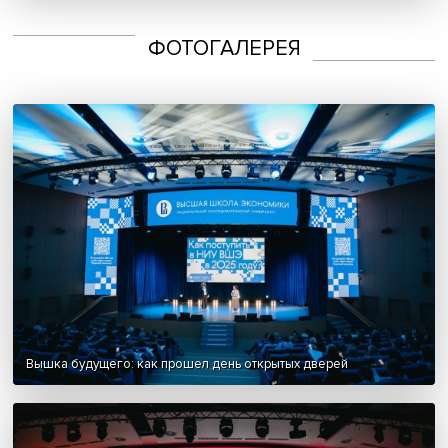
экономике
Екатерина Косевич: «Нам надо выйти за пределы
политических рукопожатий»
Владимир Карачаровский: как прогнозировать
социетальную безопасность
Читать больше
ФОТОГАЛЕРЕЯ