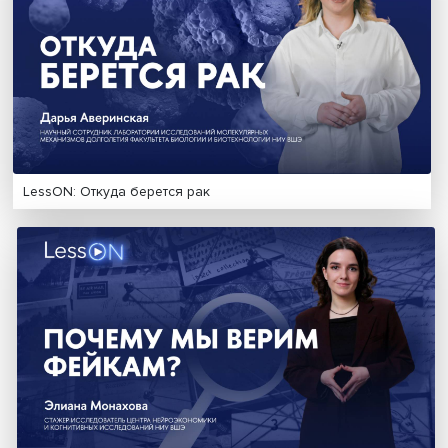
ключевой площадкой для обсуждения роли институт
гражд......
Российские студенческие
Оригами, скрипка, гадан
отряды приступили к
Сиамси: в Вышке проше
строительству БАМа
традиционный День
востоковеда
От Петра I до санкций: как менялись отношения Росси
Нидерландов
Все и никто: как появился первый компьютер и кто ег
придумал
Читать больше