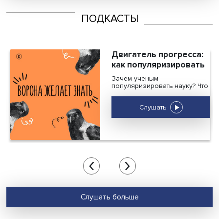
LessON: Почему мы верим фейкам?