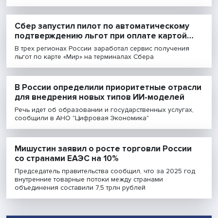
Двигатель прогрес
как популяризиро
науку
Зачем ученым
популяризировать науку
Слушать
‹
›
Слушать больше