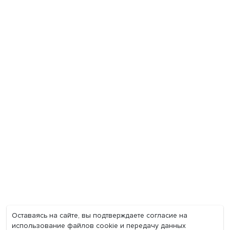
Экономика
Общество
Мир
Наука
Образование
Мнения
Фотогалерея
Видеогалерея
Подкасты
О нас
Контакты