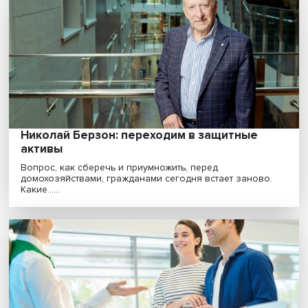
оказалась устойчивой к коронакризису
Стоит ли продлевать срок действия льготной ипотеки
нужен ли цифровой рубль, банк как часть экоси......
Николай Берзон: переходим в защитные
активы
Вопрос, как сберечь и приумножить, перед
домохозяйствами, гражданами сегодня встает заново