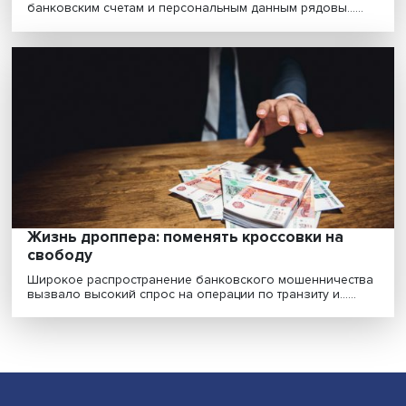
«Когда денег нет, это становится самым
важным»: особенности финансирования
российских НКО
Некоммерческие организации нередко сталкиваются
трудностями в привлечении средств: хватает дене......
Психологическая самооборона: как не ст
жертвой кибермошенников