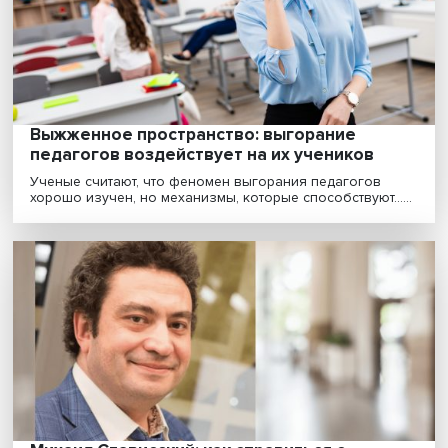
Дарья Терешина: эмоциональный
капитализм — как меняются человечески
отношения под влиянием рыночной
экономики
Распространение популярной психологии научило
россиян относиться к эмоциям более рационально,
упр......