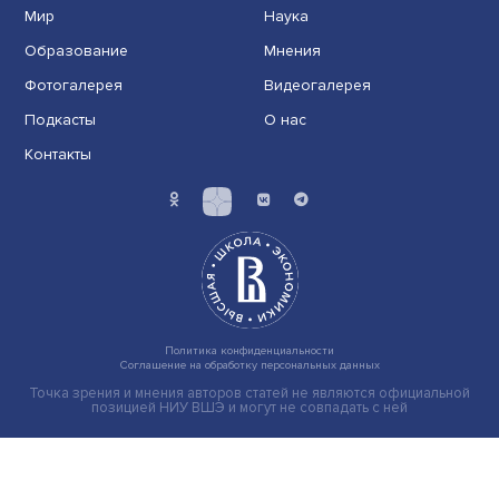
Не ушел, а умер: как говорить с пережив
утрату
Люди часто боятся говорить о смерти, само слово в 
заменили мягкие метафоры. И очень зря, счи......